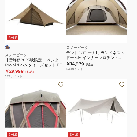
祭
2023
秋
限
定】
ペ
SALE
ン
スノーピーク
タ
テント ソロ 一人用 ランドネスト
スノーピーク
ドームM インナーソロテント
Pro.air1
【雪峰祭2023秋限定】 ペンタ
SDE-260IR
￥14,979
Pro.air1 ペンタイーズセット FES-
（税込）
ペ
136
ポイント
199 テント ブラウン
￥29,998
（税込）
ン
272
ポイント
タ
イ
ー
ズ
セ
ッ
ト
FES-
SALE
SALE