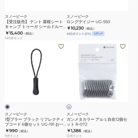
スノーピーク
スノーピーク
【受注販売】 テント 屋根シート
ロングデイジー UG-550
キャンプ トゥーガ シールドルー
￥10,230
（税込）
フ TP-690SR お一人様一点まで
￥15,400
（税込）
UP
465
ポイント
(
5
%)
140
ポイント
I
ガ
型
ン
プ
メ
ラ
タ
ー
カ
ブ
ラ
シ
ラ
ー
ル
ッ
ア
バ
ー
ク
ル
リ
ミ
スノーピーク
スノーピーク
フ
自
I型プラー ブラック リフレクティ
ガンメタカラー アルミ自在12個セ
ブコード 6個セット UG-191 お一
ット R-072
レ
在
人様一点まで
￥990
￥1,386
（税込）
（税込）
ク
12
9
ポイント
12
ポイント