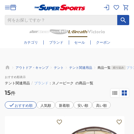
さらに絞り込む
カテゴリ
ブランド
セール
クーポン
アウトドア・キャンプ
テント
テント関連用品
商品一覧
ブラ
絞り込み
おすすめ
順表示
テント関連用品
/
ブランド
スノーピーク
の商品一覧
15
件
おすすめ順
人気順
新着順
安い順
高い順
【雪
峰