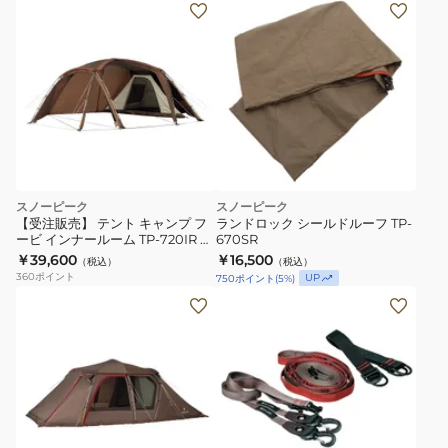
TP-
672-
2
お
一
人
様
一
スノーピーク
スノーピーク
点
【受注販売】 テント キャンプ フ
ランドロック シールドルーフ TP-
ま
ービ インナールーム TP-720IR お
670SR
一人様一点まで
￥39,600
で
￥16,500
（税込）
（税込）
360
ポイント
UP
750
ポイント
(
5
%)