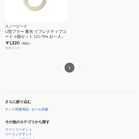
ま
6
で
個
セ
スノーピーク
ッ
U型プラー 蓄光 リフレクティブコ
ト
ード 4個セット UG-194 お一人様
一点まで
￥1,320
UG-
（税込）
12
ポイント
192
お
一
1
人
様
一
点
さらに絞り込む
ま
テント関連用品
/
セール対象
で
その他のカテゴリから探す
ファミリーテント
ツーリングテント