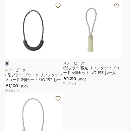
テ
個
U
ィ
セ
型
ブ
ッ
プ
コ
ト
ラ
ー
R-
ー
ド
072
ブ
6
ラ
個
ッ
セ
ク
スノーピーク
ッ
リ
I型プラー 蓄光 リフレクティブコ
スノーピーク
ト
ード 4個セット UG-193 お一人様
フ
U型プラー ブラック リフレクティ
一点まで
￥1,210
UG-
ブコード 6個セット UG-192 お一
（税込）
レ
11
ポイント
人様一点まで
￥1,100
191
（税込）
ク
10
ポイント
お
テ
一
ィ
人
ブ
様
コ
一
ー
点
ド