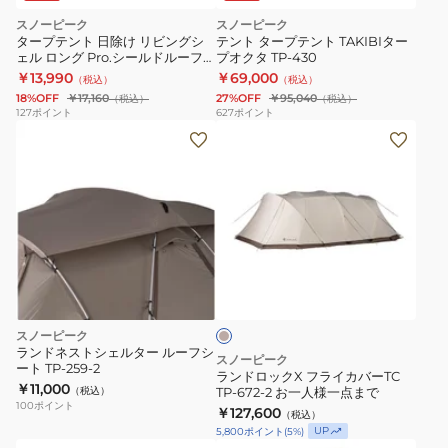
199
スノーピーク
スノーピーク
テ
タープテント 日除け リビングシ
テント タープテント TAKIBIター
ン
ェル ロング Pro.シールドルーフ
プオクタ TP-430
TP-660SR
￥13,990
￥69,000
ト
（税込）
（税込）
18%OFF
￥17,160
27%OFF
￥95,040
（税込）
（税込）
ブ
127
ポイント
627
ポイント
ラ
ラ
ウ
ン
ン
ド
ロ
ッ
ク
ベ
X
ー
フ
ジ
ュ
ラ
スノーピーク
イ
ランドネストシェルター ルーフシ
スノーピーク
ート TP-259-2
カ
ランドロックX フライカバーTC
￥11,000
（税込）
TP-672-2 お一人様一点まで
バ
100
ポイント
￥127,600
（税込）
ー
UP
5,800
ポイント
(
5
%)
TC