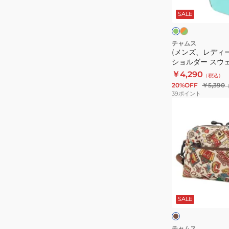
レ
ス)
ン
ン
ト
SALE
ミ
ジ
ュ
ニ
×
グ
バ
チャムス
リ
(メンズ、レディ
ナ
ー
ショルダー スウ
ン
ナ
ッグ CH60-3609
￥4,290
（税込）
シ
20%OFF
￥5,390
ョ
39
ポイント
ル
(メ
ダ
ン
ー
ズ、
ス
レ
ウ
デ
ェ
ィ
ッ
ー
ブ
ト
ス)
ラ
ウ
SALE
ナ
リ
ン
ク
イ
サ
ロ
イ
チャムス