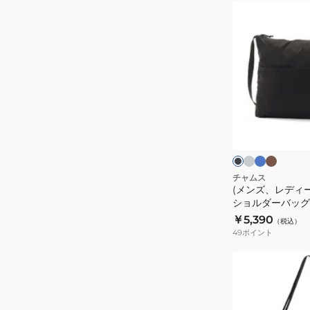
ル
バ
(メ
ダ
ッ
ン
ー
グ
ズ、
PU8809
81120200
レ
デ
ィ
ー
グ
ロ
カ
ブ
レ
イ
ー
ス)
ラ
ー
ヤ
キ
ッ
パ
ル
ク
グ
ッ
ブ
ッ
リ
ル
ト
ー
カ
チャムス
ー
ン
(メンズ、レディ
ブ
ン
ショルダーバッグ C
ジ
ル
￥5,390
（税込）
シ
49
ポイント
ョ
ル
(メ
ダ
ン
ー
ズ、
バ
レ