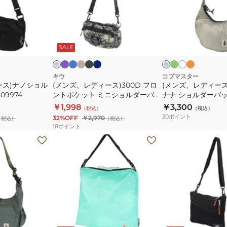
ト
ョ
デ
デ
ッ
ル
ィ
ィ
プ
ダ
ー
ー
パ
ブ
シ
ブ
ネ
ミ
オ
ホ
ダ
グ
&
ー
ー
ル
ャ
ラ
イ
ン
レ
ワ
ス)300D
ス)COB-
ー
レ
プ
ー
ン
ッ
ビ
ト
ン
イ
ク
ー
ッ
SALE
巾
バ
フ
CR
ル
パ
ク
ー
ジ
ト
ク
着
ッ
ロ
バ
ン
COB-
グ
ン
ナ
キウ
コブマスター
ース)ナノショル
(メンズ、レディース)300D フロ
(メンズ、レディース)
CR
K533
ト
ナ
09974
ントポケット ミニショルダーバッ
ナナ ショルダーバッ
2WAY
ポ
シ
グ K156
81021800
￥1,998
￥3,300
（税込）
（税込）
81700700
ケ
ョ
30
ポイント
32%OFF
￥2,970
（税込）
（税込）
ッ
ル
18
ポイント
ト
ダ
(メ
(メ
ミ
ー
ン
ン
ニ
バ
ズ、
ズ、
シ
ッ
レ
レ
ョ
グ
デ
デ
ル
7L
ィ
ィ
ダ
81021800
ー
ー
イ
ミ
ブ
ー
ン
ス)COB-
ス)
ン
ラ