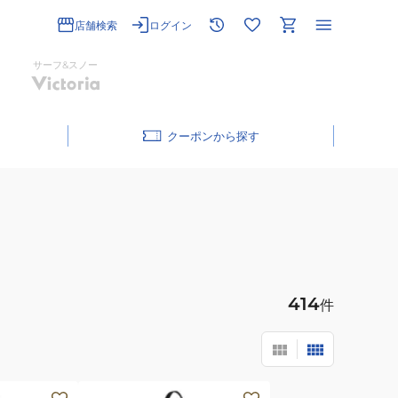
店舗検索
ログイン
サーフ&スノー
クーポン
414
件
(メ