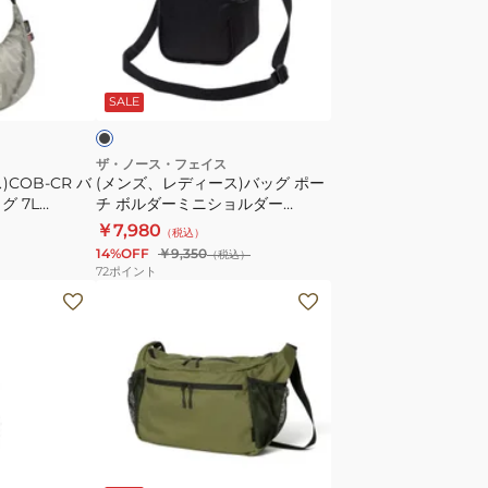
ア
デ
WP
ィ
MOONSHAKE
ー
ブ
81005300-
ス)
ラ
SALE
0080
バ
ッ
グ
ザ・ノース・フェイス
COB-CR バ
(メンズ、レディース)バッグ ポー
ポ
グ 7L
チ ボルダーミニショルダー
ー
NM72358 K ブラック 3L
￥7,980
（税込）
チ
14%OFF
￥9,350
（税込）
ボ
72
ポイント
ル
(メ
ダ
ン
ー
ズ、
ミ
レ
ニ
デ
シ
ィ
ョ
ー
ブ
オ
ル
ラ
ス)
リ