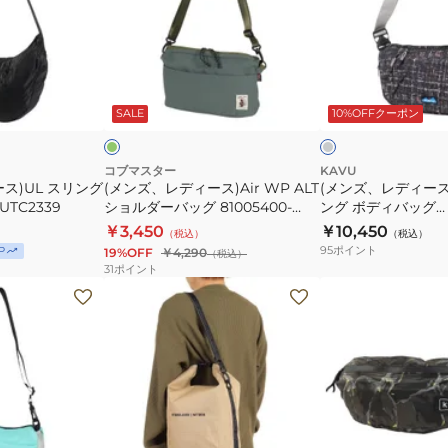
ク
リ
デ
デ
7L
ン
ィ
ィ
グ
ー
ー
グ
チ
バ
ス)Air
ス)
リ
ャ
ー
コ
ッ
SALE
10%OFFクーポン
ッ
WP
ロ
ー
ク
グ
ALT
ー
ル
K530
グ
シ
ム
コブマスター
KAVU
レ
ス)UL スリング
(メンズ、レディース)Air WP ALT
(メンズ、レディー
ョ
ス
ー
UTC2339
ショルダーバッグ 81005400-
ング ボディバッグ
ル
リ
0030
19811652082000
￥3,450
￥10,450
（税込）
（税込）
ダ
ン
95
ポイント
P
19%OFF
￥4,290
（税込）
ー
グ
31
ポイント
39
バ
ボ
(メ
(メ
ッ
デ
ン
ン
グ
ィ
ズ、
ズ、
81005400-
バ
レ
レ
0030
ッ
デ
デ
グ
ィ
ィ
19811652082000
ー
ー
ピ
ブ
パ
ブ
ベ
ダ