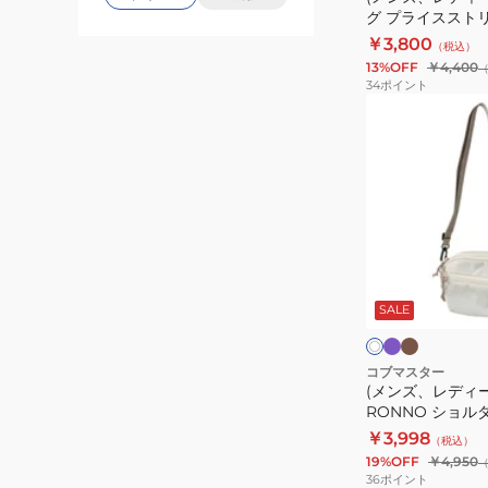
ン
ッ
グ プライススト
ッ
ク
ショルダー PU88
￥3,800
（税込）
グ
13%OFF
￥4,400
プ
34
ポイント
ラ
(メ
イ
ン
ス
ズ、
ス
レ
ト
デ
リ
ィ
ー
ー
ラ
ブ
オ
ム
ベ
ラ
ス)COB-
フ
ン
ウ
SALE
ホ
パ
CDX
ダ
ン
ス
ワ
ッ
RONNO
ー
イ
デ
ト
シ
コブマスター
(メンズ、レディー
ィ
ョ
RONNO ショル
ド
ル
81120200
￥3,998
（税込）
シ
ダ
19%OFF
￥4,950
ョ
ー
36
ポイント