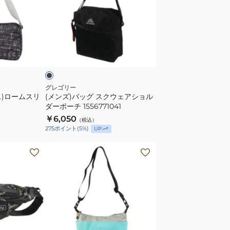
ッ
グ
ス
ブ
ク
ラ
ウ
ェ
ア
グレゴリー
ス)ロームスリ
(メンズ)バッグ スクウェアショル
シ
ダーポーチ 1556771041
ョ
￥6,050
（税込）
ル
275
ポイント
(
5
%)
UP
ダ
ー
(メ
ポ
ン
ー
ズ、
チ
レ
1556771041
デ
ィ
ー
ミ