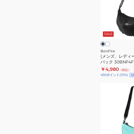
ッ
デ
グ
ィ
CH60-
ー
ホ
ブ
4136
ワ
ス)UL
ラ
イ
ッ
SALE
ス
ト
ク
ン
リ
ン
BonFire
(メンズ、レディー
グ
バック 30BNF4F
バ
￥4,980
（税込）
ッ
450
ポイント
(
10
%)
U
ク
30BNF4FUTC23
(メ
ン
ズ、
レ
デ
ィ
ー
オ
ミ