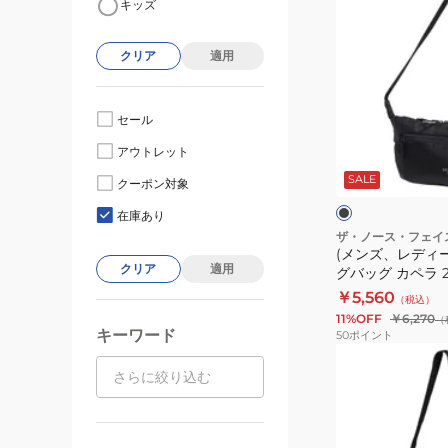
キッズ
ン
ズ、
クリア
適用
レ
デ
ィ
セール
ー
ブ
アウトレット
ス)
ラ
ッ
SALE
ト
クーポン対象
ク
ダ
レ
ー
在庫あり
ン
ッ
ザ・ノース・フェイ
(メンズ、レディ
キ
ン
クリア
適用
グバッグ カペラ 2 
ジ
ン
￥5,560
（税込）
グ
11%OFF
￥6,270
（
バ
キーワード
50
ポイント
ッ
(メ
グ
ン
カ
ズ、
ペ
レ