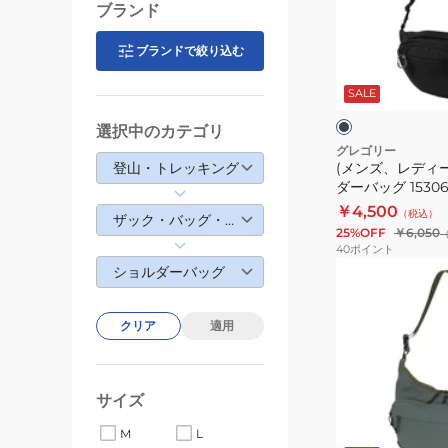
ラ
デ
ブランド
2
ィ
NM72354
ー
ブランドで絞り込む
ブ
K
ス)
ラ
ッ
SALE
ナ
ク
グ
ノ
レ
選択中のカテゴリ
ー
シ
グレゴリー
登山・トレッキング
(メンズ、レディ
ョ
ダーバッグ 15306
ル
￥4,500
（税込）
ダ
ザック・バッグ・ウォレット
25%OFF
￥6,050
ー
40
ポイント
バ
(メ
ショルダーバッグ
ッ
ン
グ
ズ、
クリア
適用
1530609974
レ
デ
ィ
サイズ
ー
グ
M
L
ス)Air
リ