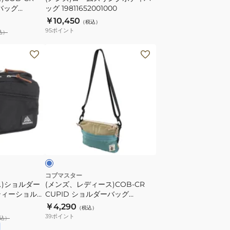
ーバッグ
ッグ 19811652001000
バ
ィ
￥10,450
ッ
（税込）
バ
95
ポイント
込）
グ
ッ
One
グ
(メ
AC-
19811652001000
ン
25SU403
ズ、
レ
デ
ィ
ー
サ
ス)COB-
ッ
CR
CUPID
シ
コブマスター
ス)ショルダー
(メンズ、レディース)COB-CR
ョ
ティーショルダ
CUPID ショルダーバッグ
ル
ブラック 7L
81021700-41
￥4,290
（税込）
ダ
39
ポイント
込）
ー