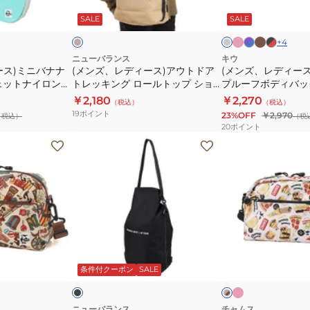
ン
ラ
ー
ラ
ス)
ス)
ー
ー
ク
ウ
プ
ッ
ジ
ク
ト
SALE
SALE
ア
ウ
ン
ル
ク
グ
ウ
ォ
×
×
+
4
レ
ブ
レ
ー
ト
ー
ニューバランス
キウ
ル
ッ
ース)ミニバナナ
(メンズ、レディース)アウトドア
(メンズ、レディー
ド
タ
ー
ド
ェットナイロンバ
トレッキング ロールトップ ショ
プルーフボディバッグ
ア
ー
ルダーバッグ MT1996
￥2,180
￥2,270
（税込）
（税込）
ト
プ
JABL2915INC
19
ポイント
23%OFF
￥2,970
（税込）
（税
レ
ル
20
ポイント
ッ
ー
(メ
(メ
キ
フ
ン
ン
ン
ボ
ズ、
ズ、
グ
デ
レ
レ
ロ
ィ
デ
デ
ー
バ
ィ
ィ
ル
ッ
ー
ー
ピ
ブ
ベ
ト
グ
ン
ス)
ス)
ラ
ー
ク
ッ
ー
条件付クーポン
SALE
ジ
ッ
K84
シ
リ
ュ
プ
ョ
サ
×
シ
ブ
ル
イ
ニューバランス
チャムス