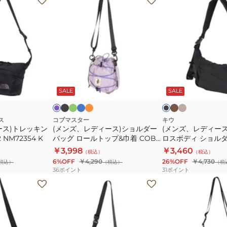
ン
ン
ズ、
ズ、
レ
レ
デ
デ
ィ
ィ
ー
ー
ブ
エ
サ
フ
カ
ベ
ラ
ブ
ラ
メ
ッ
ラ
ー
ー
ス)
ス)
ベ
ラ
ッ
グ
ク
ッ
キ
ジ
ン
ッ
ッ
SALE
SALE
シ
ナ
ク
リ
ス
シ
ュ
ク
ク
ョ
イ
ー
ュ
オ
ル
ロ
ス
コブマスター
キウ
レ
ース)トレッキン
(メンズ、レディース)ショルダー
(メンズ、レディース
ダ
ン
NM72354 K
バッグ ロールトップ&巾着 COB-
ロスボディ ショル
ー
ク
CR 2WAY 81700700
K533
￥3,998
￥3,460
（税込）
（税込）
バ
ロ
6%OFF
￥4,290
26%OFF
￥4,730
税込）
（税込）
（税
ッ
ス
36
ポイント
31
ポイント
グ
ボ
(メ
(メ
ロ
デ
ン
ン
ー
ィ
ズ、
ズ、
ル
シ
レ
レ