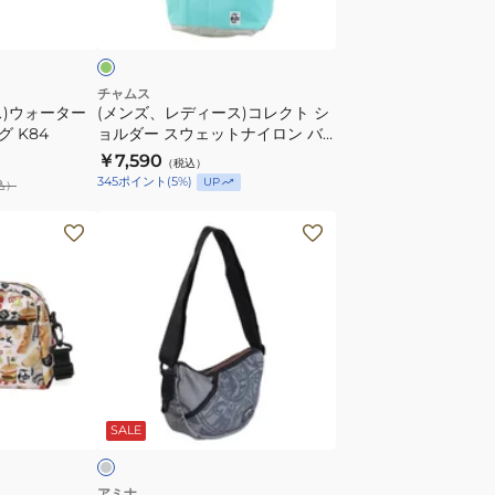
ス)
ン
コ
レ
ク
チャムス
ス)ウォーター
(メンズ、レディース)コレクト シ
ト
 K84
ョルダー スウェットナイロン バ
シ
ッグ CH60-3608-M121
￥7,590
（税込）
ョ
345
ポイント
(
5
%)
UP
込）
ル
ダ
(メ
ー
ン
ス
ズ、
ウ
レ
ェ
デ
ッ
ィ
ト
ー
グ
ナ
ス)
レ
SALE
イ
ト
ロ
ラ
ン
イ
アミナ