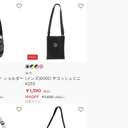
バ
(メ
ッ
ン
グ
ズ)600D
81021700-
サ
41
コ
ッ
シ
ピ
ブ
ブ
ブ
ン
ラ
ラ
ュ
ラ
ク
ッ
ッ
SALE
ミ
ク
ニ
K233
キウ
ド ショルダー
(メンズ)600D サコッシュミニ
K233
￥1,390
（税込）
15%OFF
￥1,650
込）
（税込）
12
ポイント
(メ
ン
ズ)
バ