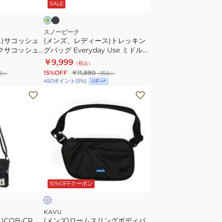
ッ
SALE
ダ
ト
ー
レ
NM72358
ッ
スノーピーク
ス)サコッシュ
(メンズ、レディース)トレッキン
K
キ
ックサコッシュ
グバッグ Everyday Use ミドルシ
ブ
ン
4571290
ョルダーバッグ One AC-
￥9,999
（税込）
ラ
グ
25SU403
15%OFF
￥11,880
込）
（税込）
ッ
バ
450
ポイント
(
5
%)
UP
ク
ッ
(メ
3L
グ
ン
Everyday
ズ)
Use
ロ
ミ
ー
ド
ム
ル
ス
チ
シ
リ
ャ
10%OFFクーポン
ョ
ン
ル
グ
ダ
ボ
KAVU
COB-CR
ー
(メンズ)ロームスリングボディバ
デ