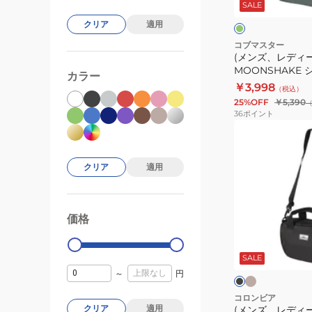
ー
SALE
WP
ン
クリア
適用
MOONSHAKE
シ
コブマスター
(メンズ、レディース
ョ
MOONSHAKE
カラー
ル
81005300-0030
￥3,998
（税込）
ダ
25%OFF
￥5,390
ー
36
ポイント
バ
(メ
ッ
ン
グ
ズ、
クリア
適用
81005300-
レ
0030
デ
ィ
価格
99000
0
ー
ベ
ブ
ー
ス)
ラ
ジ
ッ
SALE
ポ
ュ
ク
ジ
～
円
ー
グ
×
リ
ブ
チ
コロンビア
ー
ラ
クリア
適用
(メンズ、レディー
バ