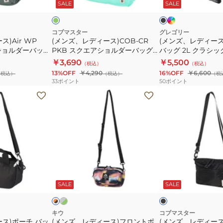
デ
ト
ッ
ー
SALE
SALE
バ
CR
サ
ィ
ク
ク
ブ
ッ
PKB
コ
ゴ
ブ
グ
ス
ッ
コブマスター
グレゴリー
ル
)Air WP
(メンズ、レディース)COB-CR
(メンズ、レディー
K156
ク
シ
ー
 ショルダーバッグ
PKB スクエアショルダーバッグ
バッグ 2L クラシ
エ
ュ
81020800-0032
M 1094571041 109
￥3,690
￥5,500
（税込）
（税込）
ア
バ
W20×H26
13%OFF
￥4,290
16%OFF
￥6,600
（税込）
（税込）
（税
シ
ッ
33
ポイント
50
ポイント
ョ
グ
(メ
(メ
ル
2L
ン
ン
ダ
ク
ズ、
ズ、
ー
ラ
レ
レ
バ
シ
デ
デ
ッ
ッ
ィ
ィ
グ
ク
ー
ー
グ
ブ
オ
81020800-
サ
レ
ス)
ス)COB-
ラ
レ
ー
ッ
コ
SALE
SALE
ン
0032
コ
フ
CR
×
ク
ー
ッ
ロ
CUPID
ル
シ
グ
ン
シ
キウ
コブマスター
レ
ス)ポーチ バッ
(メンズ、レディース)フロントポ
ュ
(メンズ、レディース)
ト
ョ