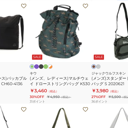
ル
グ
(メ
(メ
ダ
ユ
ン
ン
ー
ー
ズ、
ズ)
バ
テ
レ
ス
ッ
ィ
デ
タ
グ
リ
ィ
ン
COB-
テ
ー
ダ
バ
ブ
グ
ダ
ホ
ダ
カ
CR
ィ
イ
ラ
リ
ー
ワ
ス)
ー
ー
ー
オ
ッ
ー
ク
イ
ク
キ
ッ
SALE
SALE
ジ
ー
マ
ド
レ
ク
ン
グ
ト
ク
ク
ェ
シ
ル
シ
レ
×
×
×
ー
オ
イ
グ
レ
ョ
チ
ョ
キウ
ジャックウルフスキン
レ
エ
レ
ース)パッカブル
ミ
(メンズ、レディース)マルチウェ
ル
(メンズ)スタンダー
ウ
ル
ロ
ー
H60-4136
イ ドローストリングバッグ K530
バッグ S 2020621
ー
ダ
ー
ェ
ダ
￥3,460
￥3,980
サ
（税込）
ー
（税込）
イ
ー
30%OFF
￥4,950
27%OFF
￥5,500
（税込）
（税
コ
S
ド
バ
31
ポイント
36
ポイント
ッ
1481831041
ロ
ッ
(メ
(メ
シ
ブ
ー
グ
ン
ン
ュ
ラ
ス
S
ズ、
ズ、
81021300
ッ
ト
2020621
レ
レ