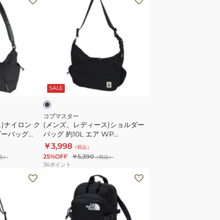
ン
ズ、
レ
デ
ィ
ー
ブ
ス)
ラ
SALE
シ
ョ
ル
コブマスター
)ナイロン ク
(メンズ、レディース)ショルダー
ダ
ダーバッグ
バッグ 約10L エア WP
ー
MOONSHAKE 81005300-0080
￥3,998
（税込）
バ
25%OFF
￥5,390
込）
（税込）
ッ
36
ポイント
グ
(メ
約
ン
10L
ズ、
エ
レ