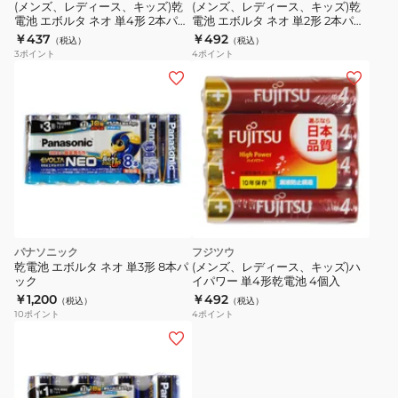
(メンズ、レディース、キッズ)乾
(メンズ、レディース、キッズ)乾
電池 エボルタ ネオ 単4形 2本パッ
電池 エボルタ ネオ 単2形 2本パッ
ク
ク
￥437
￥492
（税込）
（税込）
3
ポイント
4
ポイント
パナソニック
フジツウ
乾電池 エボルタ ネオ 単3形 8本パ
(メンズ、レディース、キッズ)ハ
ック
イパワー 単4形乾電池 4個入
￥1,200
￥492
（税込）
（税込）
10
ポイント
4
ポイント