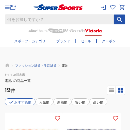
さらに絞り込む
スポーツ・カテゴリ
ブランド
セール
クーポン
ファッション雑貨・生活雑貨
電池
おすすめ
順表示
電池
の商品一覧
19
件
おすすめ順
人気順
新着順
安い順
高い順