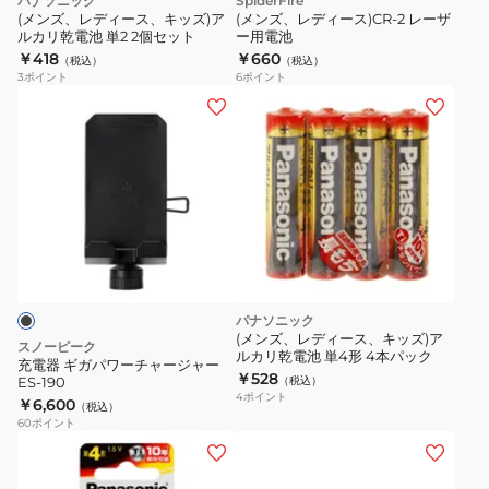
パナソニック
SpiderFire
(メンズ、レディース、キッズ)ア
(メンズ、レディース)CR-2 レーザ
ルカリ乾電池 単2 2個セット
ー用電池
￥418
￥660
（税込）
（税込）
3
ポイント
6
ポイント
充
電
器
ギ
ガ
パ
ワ
ー
チ
パナソニック
ャ
(メンズ、レディース、キッズ)ア
スノーピーク
ルカリ乾電池 単4形 4本パック
ー
充電器 ギガパワーチャージャー
￥528
ES-190
（税込）
ジ
4
ポイント
￥6,600
（税込）
ャ
60
ポイント
ー
ES-