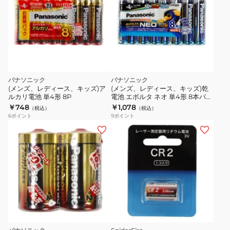
パナソニック
パナソニック
(メンズ、レディース、キッズ)ア
(メンズ、レディース、キッズ)乾
ルカリ電池 単4形 8P
電池 エボルタ ネオ 単4形 8本パッ
ク
￥748
￥1,078
（税込）
（税込）
6
ポイント
9
ポイント