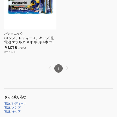
パナソニック
(メンズ、レディース、キッズ)乾
電池 エボルタ ネオ 単1形 4本パッ
ク
￥1,078
（税込）
9
ポイント
1
さらに絞り込む
電池
/
レディース
電池
/
メンズ
電池
/
キッズ