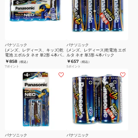
パナソニック
パナソニック
(メンズ、レディース、キッズ)乾
(メンズ、レディース)乾電池 エボ
電池 エボルタ ネオ 単2形 4本パッ
ルタ ネオ 単3形 4本パック
ク
￥858
￥657
（税込）
（税込）
7
ポイント
5
ポイント
パナソニック
パナソニック