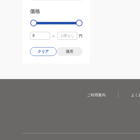
価格
99000
0
～
円
クリア
適用
ご利用案内
よく