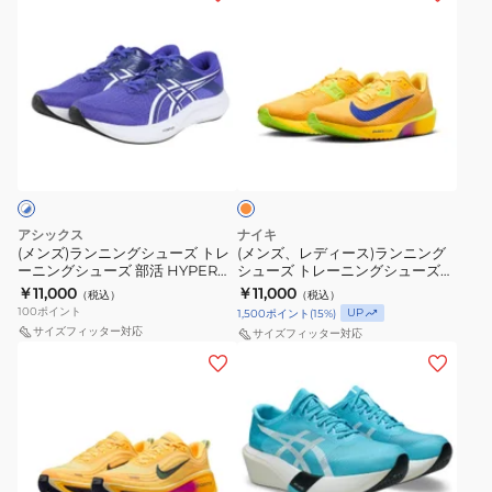
RR
ブ
ン
ン
グ
グ
OPU30-
II7181-
ラ
ズ)
ズ、
シ
シ
KI6930
102
ッ
ラ
レ
ュ
ュ
ス
ク
ン
デ
ー
ー
ポ
グ
ニ
ィ
ズ
ズ
ー
レ
オ
ン
ー
ク
ス
レ
ツ
ー
グ
ス)
ン
ラ
ト
シ
HV8150-
ジ
シ
ラ
ウ
ラ
ュ
002
ュ
ン
ド
ク
アシックス
ー
ナイキ
ー
ニ
(メンズ)ランニングシューズ トレ
(メンズ、レディース)ランニング
モ
チ
ズ
ーニングシューズ 部活 HYPER
シューズ トレーニングシューズ
ズ
ン
ン
ャ
SPEED 5 WIDE 1011C082.400
部活 ズーム ライバル フライ 4 オ
￥11,000
￥11,000
（税込）
（税込）
ト
グ
レンジ FV6040-801 スポーツ シ
ス
ー
100
ポイント
UP
1,500
ポイント
(
15
%)
ューズ
レ
シ
サイズフィッター対応
タ
26
サイズフィッター対応
ー
ュ
(メ
(メ
ー
エ
ニ
ー
ン
ン
3
ク
ン
ズ
ズ)
ズ、
ブ
ス
グ
ト
ラ
レ
ラ
ト
シ
レ
ン
デ
ッ
ラ
ュ
ー
ニ
ィ