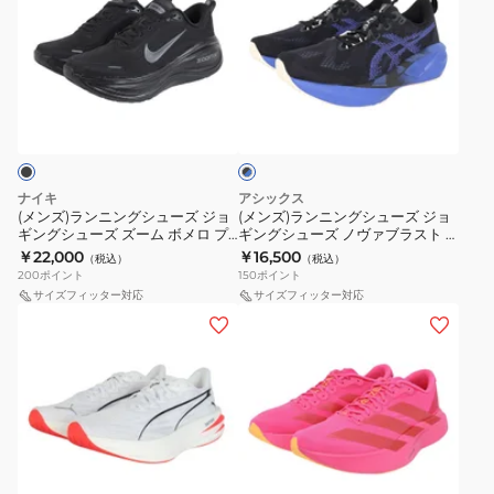
ズ)
ズ)
ッ
ュ
ジ
シ
ラ
ラ
ク
ー
ョ
ュ
ン
ン
ス
ズ
ギ
ー
ニ
ニ
ピ
ブ
ン
ズ
ン
ン
ー
ラ
グ
ク
グ
グ
ッ
ド
ク
シ
ラ
シ
シ
5
×
ュ
ウ
ュ
ュ
ワ
ブ
ナイキ
アシックス
ー
ド
ー
ー
ル
(メンズ)ランニングシューズ ジョ
(メンズ)ランニングシューズ ジョ
イ
ー
ギングシューズ ズーム ボメロ プ
ギングシューズ ノヴァブラスト 5
ズ
モ
ズ
ズ
ド
ラス ブラック HV8150-003 スポ
ブラック ブルー 1011B974.004
￥22,000
￥16,500
（税込）
（税込）
ス
ン
ジ
ジ
ーツ シューズ
ブ
200
ポイント
150
ポイント
ー
ス
ョ
ョ
サイズフィッター対応
ル
サイズフィッター対応
パ
(メ
タ
(レ
ギ
ギ
ー
ー
ン
ー
デ
ン
ン
1013A184.400
ブ
ズ)
3
ィ
グ
グ
ラ
ラ
グ
ー
シ
シ
ス
ン
レ
ス)
ュ
ュ
ト
ニ
ー
ラ
ー
ー
フ
3
ン
3MG10054747
ン
ズ
ズ
ラ