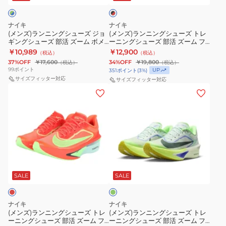
ク
ー
ー
シ
シ
ス
×
ム
ム
ュ
ュ
ポ
レ
ナイキ
ナイキ
ボ
ボ
ー
ー
ッ
ー
(メンズ)ランニングシューズ ジョ
(メンズ)ランニングシューズ トレ
ド
ギングシューズ 部活 ズーム ボメ
ーニングシューズ 部活 ズーム フ
メ
メ
ズ
ズ
ツ
ロ 18 グリーン ブルー HM6803-
ライ 6 ブラック レッド IR1995-
￥10,989
￥12,900
（税込）
（税込）
ロ
ロ
ジ
ト
シ
111 スポーツ シューズ
010
37%OFF
￥17,600
34%OFF
￥19,800
（税込）
（税込）
プ
18
ョ
レ
ュ
99
ポイント
UP
351
ポイント
(
3
%)
ラ
オ
ギ
サイズフィッター対応
ー
サイズフィッター対応
ー
(メ
(メ
ス
レ
ン
ニ
ズ
ン
ン
ワ
ン
グ
ン
ズ)
ズ)
イ
ジ
シ
グ
ラ
ラ
ド
HM6803-
ュ
シ
ン
ン
ブ
802
ー
ュ
ニ
ニ
ラ
ス
ズ
ー
黄
ン
ン
ッ
ポ
部
ズ
緑
グ
グ
ク
ー
SALE
SALE
活
部
シ
シ
IH3251-
ツ
ズ
活
ュ
ュ
001
シ
ー
ズ
ナイキ
ナイキ
ー
ー
ス
ュ
ム
(メンズ)ランニングシューズ トレ
ー
(メンズ)ランニングシューズ トレ
ーニングシューズ 部活 ズーム フ
ーニングシューズ 部活 ズーム フ
ズ
ズ
ポ
ー
ボ
ム