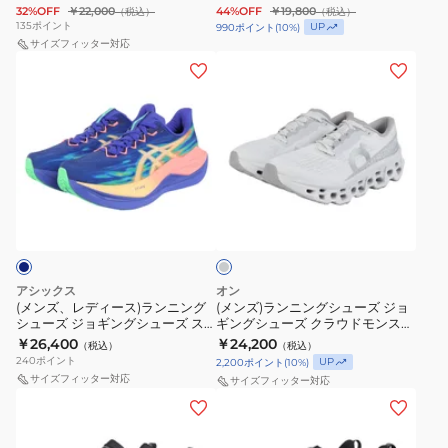
ス
ル
ブルー 1013A184.400
ー
ウ
32%OFF
￥22,000
44%OFF
￥19,800
（税込）
（税込）
ョ
シ
オ
フ
135
ポイント
UP
990
ポイント
(
10
%)
カ
ォ
ギ
サイズフィッター対応
ュ
レ
ラ
ー
ー
(メ
(メ
ン
ー
ン
イ
ク
ン
ン
グ
ズ
ジ
4
安
ズ、
ズ)
シ
ト
FQ7262-
CM
定
レ
ラ
ュ
レ
801
ホ
性
デ
ン
ー
ー
ス
ワ
軽
ィ
ニ
ズ
ニ
ポ
イ
グ
量
ー
ン
ペ
ン
レ
ー
ト
高
ス)
グ
ー
ガ
グ
ツ
IO8267-
反
ラ
シ
サ
シ
シ
100
発
ン
ュ
ス
ュ
ュ
ト
アシックス
オン
ニ
ー
(メンズ、レディース)ランニング
(メンズ)ランニングシューズ ジョ
プ
ー
ー
レ
シューズ ジョギングシューズ ス
ギングシューズ クラウドモンスタ
ン
ズ
ラ
ズ
ズ
ー
ーパーブラスト 3 ダークブルー
ー 3 グレー 3MG10054747 スポー
￥26,400
￥24,200
（税込）
（税込）
グ
ジ
1013A177.400 スポーツ シューズ
ツ シューズ
ス
部
240
ポイント
ニ
UP
2,200
ポイント
(
10
%)
シ
ョ
サイズフィッター対応
FQ7262-
活
サイズフィッター対応
ン
ュ
ギ
(メ
(メ
002
マ
グ
ー
ン
ン
ン
ジ
シ
ズ
グ