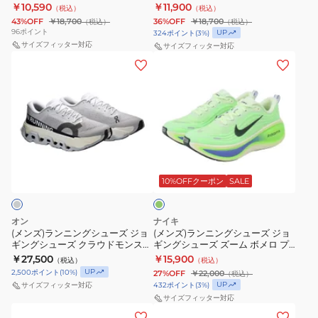
ライ 6 レッド FN8454-601
ライ 6 FN8454-300
￥10,590
￥11,900
（税込）
（税込）
ト
ト
ー
ズ
メ
フ
43%OFF
￥18,700
36%OFF
￥18,700
（税込）
（税込）
レ
レ
ツ
ロ
ラ
96
ポイント
UP
324
ポイント
(
3
%)
ー
サイズフィッター対応
ー
サイズフィッター対応
シ
18
イ
(メ
(メ
ニ
ニ
ュ
グ
6
ン
ン
ン
ン
ー
リ
ブ
ズ)
ズ)
グ
グ
ズ
ー
ラ
ラ
ラ
シ
シ
ン
ッ
ン
ン
ュ
ュ
ブ
ク
ニ
ニ
ー
ー
ル
レ
ラ
ン
ン
ズ
ズ
ー
ッ
イ
グ
グ
ム
10%OFFクーポン
SALE
部
部
HM6803-
ド
シ
シ
活
活
111
IR1995-
ュ
ュ
ズ
ズ
ス
010
オン
ナイキ
ー
ー
ー
(メンズ)ランニングシューズ ジョ
ー
(メンズ)ランニングシューズ ジョ
ポ
ギングシューズ クラウドモンスタ
ギングシューズ ズーム ボメロ プ
ズ
ズ
ム
ム
ー
ー 3 ハイパー グレー
ラス ライム HV8150-702 スポー
￥27,500
￥15,900
（税込）
（税込）
ジ
ジ
フ
3MG10060117 スポーツ シューズ
フ
ツ シューズ
ツ
UP
2,500
ポイント
(
10
%)
27%OFF
￥22,000
（税込）
ョ
ョ
ラ
ラ
UP
432
ポイント
(
3
%)
サイズフィッター対応
シ
ギ
ギ
サイズフィッター対応
イ
イ
ュ
(メ
(メ
ン
ン