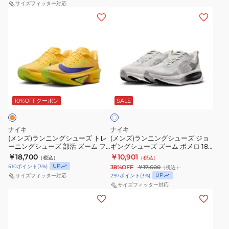
ー
ギ
サイズフィッター対応
エ
ス
300
(メ
(メ
ニ
ン
ア
ブ
ス
ン
ン
ン
グ
ズ
ラ
ポ
ズ)
ズ)
グ
シ
ー
ッ
ー
ラ
ラ
シ
ュ
ム
ク
ツ
ン
ン
ュ
ー
ラ
HV8150-
シ
ニ
ニ
ー
ズ
イ
009
ュ
ホ
ン
ン
ズ
ズ
バ
ス
ワ
ー
グ
グ
10%OFFクーポン
SALE
イ
部
ー
ル
ポ
ズ
ト
シ
シ
活
ム
フ
ー
ュ
ュ
ズ
ボ
ラ
ツ
ナイキ
ナイキ
ー
ー
ー
(メンズ)ランニングシューズ トレ
メ
(メンズ)ランニングシューズ ジョ
イ
シ
ーニングシューズ 部活 ズーム フ
ギングシューズ ズーム ボメロ 18
ズ
ズ
ム
ロ
4
ュ
ライ 6 オレンジ FN8454-800 ス
RR II7189-100
￥18,700
￥10,901
（税込）
（税込）
ト
ジ
フ
ポーツ シューズ
18
GLAM
ー
UP
510
ポイント
(
3
%)
38%OFF
￥17,600
（税込）
レ
ョ
ラ
ブ
UP
297
ポイント
(
3
%)
サイズフィッター対応
ブ
ズ
ー
ギ
サイズフィッター対応
イ
ラ
ラ
(メ
(メ
ニ
ン
6
ッ
ッ
ン
ン
ン
グ
グ
ク
ク
ズ)
ズ)
グ
シ
ラ
HM6803-
レ