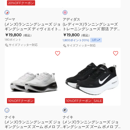
ダ
グ
ス
ニ
ズ
ノ
ッ
20%OFFクーポン
シ
ー
シ
ポ
ン
ー
ヴ
ュ
ク
ュ
ー
グ
ム
ァ
ピ
プーマ
アディダス
ン
ブ
ー
ツ
シ
ボ
ブ
(メンズ)ランニングシューズ ジョ
(レディース)ランニングシューズ
ク
ギングシューズ ディヴィエイト
トレーニングシューズ 部活 アデ
ル
ズ
シ
ュ
メ
ラ
ピュア ニトロ ホワイト レッド
ィゼロ EVO SL ウーブン フラッシ
￥19,800
￥19,800
（税込）
（税込）
ー
ジ
ュ
ー
ロ
ス
31390406
ュピンク OPU30-KI6930 スポー
180
ポイント
UP
1,800
ポイント
(
10
%)
ツ シューズ
1013A177.400
ョ
ー
ズ
プ
ト
サイズフィッター対応
サイズフィッター対応
ス
ギ
ズ
ト
ラ
(メ
5
(メ
ポ
ン
レ
ス
ン
ブ
ン
ー
グ
ー
ブ
ズ)
ラ
ズ)
ツ
シ
ニ
ラ
ラ
ッ
ラ
シ
ュ
ン
ッ
ン
ク
ン
ュ
ー
グ
ク
ニ
ブ
ニ
ブ
ー
ズ
シ
HV8150-
ン
ル
ン
ラ
ズ
デ
ュ
003
グ
ー
グ
10%OFFクーポン
10%OFFクーポン
SALE
ッ
ク
ィ
ー
ス
シ
1011B974.004
シ
×
ヴ
ズ
ポ
ュ
ュ
グ
ナイキ
ナイキ
ィ
部
ー
ー
ー
レ
(メンズ)ランニングシューズ ジョ
(メンズ)ランニングシューズ ジョ
ー
ギングシューズ ズーム ボメロ プ
ギングシューズ ズーム ボメロ プ
エ
活
ツ
ズ
ズ