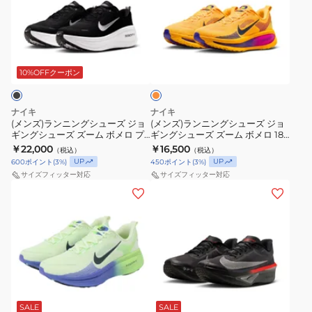
ラ
ラ
シ
ュ
ム
016
ッ
ン
ン
ュ
ー
ブ
ス
ド
ニ
ニ
ー
ズ
ル
ポ
IO9565-
オ
ン
ン
ズ
ズ
ー
ー
レ
400
グ
グ
ン
10%OFFクーポン
部
ー
IO9572-
ツ
ジ
シ
シ
活
ム
400
シ
ュ
ュ
ズ
ボ
ュ
ナイキ
ナイキ
ー
ー
ー
(メンズ)ランニングシューズ ジョ
メ
(メンズ)ランニングシューズ ジョ
ー
ギングシューズ ズーム ボメロ プ
ギングシューズ ズーム ボメロ 18
ズ
ズ
ム
ロ
ズ
ラス ワイド ブラック IH3251-001
オレンジ HM6803-802 スポーツ
￥22,000
￥16,500
（税込）
（税込）
ジ
ジ
フ
スポーツシューズ
18
シューズ
UP
UP
600
ポイント
(
3
%)
450
ポイント
(
3
%)
ョ
ョ
ラ
RR
サイズフィッター対応
サイズフィッター対応
ギ
ギ
(メ
(メ
イ
II7189-
ン
ン
ン
ン
6
100
グ
グ
ズ)
ズ)
オ
シ
シ
ラ
ラ
レ
ュ
ュ
ン
ン
ン
ー
ー
ニ
ニ
ジ
ブ
ズ
ズ
ン
ン
FN8454-
ラ
ズ
ズ
グ
グ
800
SALE
SALE
ッ