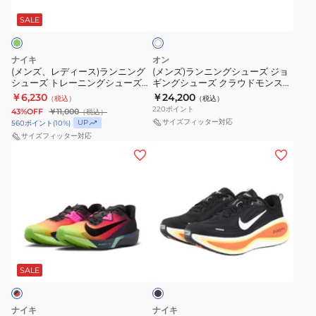
ー
ン
ズ
ズ
ワ
ス)
グ
SALE
イ
ー
ー
ト
ラ
シ
ム
ム
ン
ュ
ボ
ボ
ナイキ
オン
ニ
ー
(メンズ、レディース)ランニング
(メンズ)ランニングシューズ ジョ
メ
メ
シューズ トレーニングシューズ
ギングシューズ クラウドモンスタ
ン
ズ
ロ
ロ
部活 ズーム ライバル フライ 4 ミ
ー 3 ホワイト 3MG10051200 スポ
￥6,230
￥24,200
（税込）
（税込）
グ
ジ
ント FV6040-300 スポーツ シュ
ーツ シューズ
18
18
220
ポイント
43%OFF
￥11,000
（税込）
ーズ
シ
ョ
サイズフィッター対応
ワ
UP
HM6803-
560
ポイント
(
10
%)
ュ
ギ
サイズフィッター対応
イ
005
(メ
(メ
ー
ン
ド
ン
ン
ズ
グ
IF0514-
ズ、
ズ)
ト
シ
002
レ
ラ
レ
ュ
軽
デ
ン
ー
ー
量
ィ
ニ
ニ
ズ
ク
ブ
ー
ン
ン
ク
ラ
ッ
ス)
グ
ッ
SALE
グ
ラ
シ
ク
ラ
シ
シ
ウ
ョ
ン
ュ
ュ
ド
ン
ナイキ
ナイキ