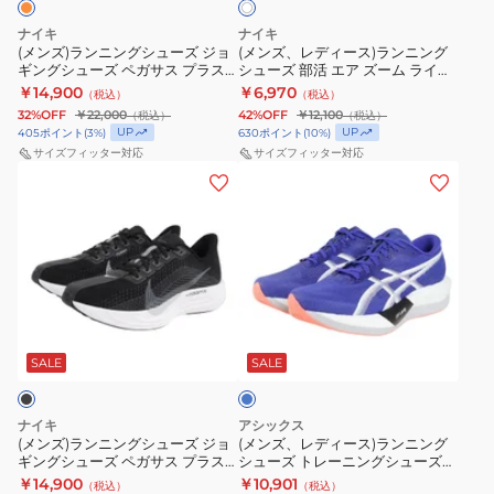
ボ
ー
ポ
ル
ュ
ン
リ
ズ
ー
MFCX4KUD
ナイキ
ナイキ
ー
ニ
(メンズ)ランニングシューズ ジョ
(メンズ、レディース)ランニング
ュ
デ
ツ
ス
ギングシューズ ペガサス プラス
シューズ 部活 エア ズーム ライバ
ズ
ン
ー
ュ
シ
ポ
オレンジ FQ7262-801 スポーツ
ルフライ 4 CM ホワイト IO8267-
￥14,900
￥6,970
（税込）
（税込）
ジ
グ
シューズ
100 トレーニングシューズ
シ
ラ
ュ
ー
32%OFF
￥22,000
42%OFF
￥12,100
（税込）
（税込）
ョ
シ
ョ
UP
モ
UP
405
ポイント
(
3
%)
630
ポイント
(
10
%)
ー
ツ
ギ
ュ
サイズフィッター対応
サイズフィッター対応
ン
RC2
ズ
シ
(メ
(メ
ン
ー
8
ブ
ュ
ン
ン
グ
ズ
ワ
ラ
ー
ズ)
ズ、
シ
部
イ
ッ
ズ
ラ
レ
ュ
活
ド
ク
ン
デ
ー
エ
ブ
JS4429
ニ
ィ
ズ
ア
ラ
ス
ブ
ン
ー
ペ
ズ
ル
ッ
ニ
グ
ス)
ー
SALE
SALE
ガ
ー
ク
ー
シ
ラ
サ
ム
HQ1996-
カ
ュ
ン
ス
ラ
001
ー
ナイキ
アシックス
ー
ニ
プ
(メンズ)ランニングシューズ ジョ
イ
(メンズ、レディース)ランニング
ス
ラ
ギングシューズ ペガサス プラス
シューズ トレーニングシューズ
ズ
ン
ラ
バ
ニ
ン
FQ7262-002
部活 マジックスピード 5 ワイド
￥14,900
￥10,901
（税込）
（税込）
ジ
グ