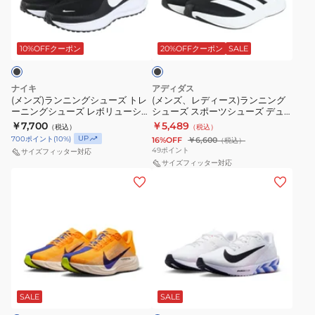
ー
702
ニ
ィ
ズ
ー
グ
ス
ブ
ン
ー
ペ
ズ
レ
ポ
ラ
グ
ス)
ッ
10%OFFクーポン
20%OFFクーポン
SALE
ガ
部
ー
ー
ク
シ
ラ
サ
活
3MG10060117
ツ
ュ
ン
ス
フ
ス
シ
ナイキ
アディダス
ー
ニ
プ
(メンズ)ランニングシューズ トレ
ュ
(メンズ、レディース)ランニング
ポ
ュ
ーニングシューズ レボリューショ
シューズ スポーツシューズ デュ
ズ
ン
ラ
ー
ー
ー
ン 8 ワイド ブラック HQ1996-
ラモ RC2 ブラック JS4429 スニ
￥7,700
￥5,489
（税込）
（税込）
ト
グ
ス
001 スニーカー
エ
ーカー ラン ウォーク 安定性 軽量
ツ
ズ
UP
700
ポイント
(
10
%)
16%OFF
￥6,600
（税込）
高反発
レ
シ
ホ
ル
49
ポイント
サイズフィッター対応
シ
ー
ュ
サイズフィッター対応
ワ
セ
ュ
(メ
(メ
ニ
ー
イ
ル
ー
ン
ン
ン
ズ
ト
レ
ズ
ズ)
ズ、
グ
ス
レ
ベ
ラ
レ
シ
ポ
ッ
ル
ン
デ
ュ
ー
ド
v5
ニ
ィ
ー
ツ
FQ7262-
パ
ホ
ン
ー
ズ
シ
ワ
103
ー
グ
ス)
SALE
SALE
イ
レ
ュ
ス
プ
ト
シ
ラ