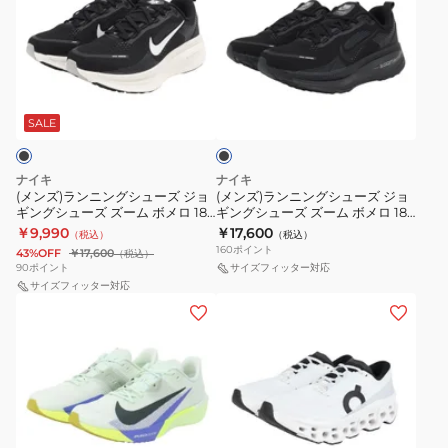
ズ)
ズ)
ラ
ラ
ン
ン
ニ
ニ
ブ
ン
ン
ラ
グ
グ
ッ
SALE
ク
シ
シ
ュ
ュ
ナイキ
ナイキ
ー
ー
(メンズ)ランニングシューズ ジョ
(メンズ)ランニングシューズ ジョ
ギングシューズ ズーム ボメロ 18
ギングシューズ ズーム ボメロ 18
ズ
ズ
ワイド IF0514-002 軽量 クッショ
HM6803-005
￥9,990
￥17,600
（税込）
（税込）
ジ
ジ
ン性 通気性
160
ポイント
43%OFF
￥17,600
（税込）
ョ
ョ
90
ポイント
サイズフィッター対応
ギ
サイズフィッター対応
ギ
(メ
(メ
ン
ン
ン
ン
グ
グ
ズ、
ズ)
シ
シ
レ
ラ
ュ
ュ
デ
ン
ー
ー
ィ
ニ
ズ
ズ
ホ