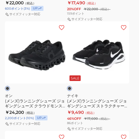
ラス RR II7181-102
ラス ブラック グレー HV8150-
￥22,000
￥17,490
（税込）
（税込）
イ
ア
シ
ジ
ジ
002
UP
600
ポイント
(
3
%)
20%OFF
￥22,000
（税込）
ト
デ
ュ
ョ
ョ
159
ポイント
サイズフィッター対応
ピ
ィ
ー
ギ
ギ
サイズフィッター対応
(メ
(メ
ュ
ゼ
ズ
ン
ン
ン
ン
ア
ロ
グ
グ
ズ)
ズ)
ニ
EVO
シ
シ
ラ
ラ
ト
SL
ュ
ュ
ン
ン
ロ
ウ
ー
ー
ニ
ニ
ホ
ー
ズ
ズ
ブ
ン
ン
ワ
ブ
ズ
ズ
ラ
グ
グ
ッ
SALE
イ
ン
ー
ー
ク
シ
シ
ト
フ
ム
ム
ュ
ュ
レ
ラ
ボ
ボ
オン
ナイキ
ー
ー
(メンズ)ランニングシューズ ジョ
(メンズ)ランニングシューズ ジョ
ッ
ッ
メ
メ
ギングシューズ クラウドモンスタ
ギングシューズ ストラクチャー
ズ
ズ
ド
シ
ロ
ロ
ー 3 ブラック 3MG10051043 スポ
26 エクストラワイド ブラック
￥24,200
￥9,490
（税込）
（税込）
ジ
ジ
ーツ シューズ
HQ2588-001 安定性 耐久性
31390406
ュ
プ
プ
UP
2,200
ポイント
(
10
%)
46%OFF
￥17,600
（税込）
ョ
ョ
ピ
86
ポイント
ラ
ラ
サイズフィッター対応
ギ
ギ
サイズフィッター対応
ン
ス
ス
(メ
(メ
ン
ン
ク