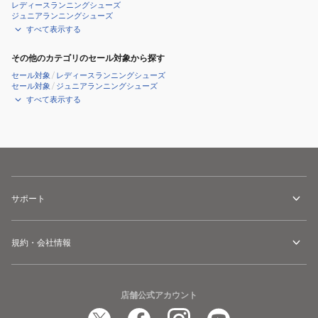
イ
ボ
ニ
レディースランニングシューズ
ジュニアランニングシューズ
4
メ
ン
すべて表示する
オ
ロ
グ
レ
プ
シ
その他のカテゴリのセール対象から探す
ン
ラ
ュ
セール対象
/
レディースランニングシューズ
ジ
ス
セール対象
/
ジュニアランニングシューズ
ー
すべて表示する
FV6040-
オ
ズ
801
レ
メ
ス
ン
タ
ポ
ジ
ス
ー
HV8150-
ピ
ツ
802
ー
サポート
シ
ス
ド
ュ
ポ
エ
ー
ー
ッ
規約・会社情報
ズ
ツ
ジ
シ
ト
ュ
ウ
店舗公式アカウント
ー
キ