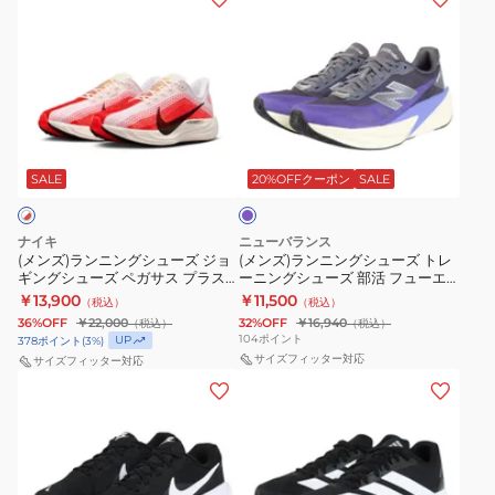
6
6
ー
ン
ン
グ
グ
レ
FN8454-
ズ
ズ)
ズ)
シ
シ
ッ
300
ラ
ラ
ュ
ュ
ド
ン
ン
ー
ー
FN8454-
ニ
ニ
ズ
ズ
601
パ
ン
ン
ク
ズ
ー
グ
グ
プ
SALE
20%OFFクーポン
SALE
ラ
ー
ル
シ
シ
ウ
ム
ュ
ュ
ド
ボ
ナイキ
ニューバランス
ー
ー
モ
(メンズ)ランニングシューズ ジョ
メ
(メンズ)ランニングシューズ トレ
ギングシューズ ペガサス プラス
ーニングシューズ 部活 フューエ
ズ
ズ
ン
ロ
ホワイト レッド FQ7262-103 ス
ルセル レベル v5 パープル
￥13,900
￥11,500
（税込）
（税込）
ジ
ト
ス
ポーツシューズ
プ
MFCX4KUD スポーツ シューズ
36%OFF
￥22,000
32%OFF
￥16,940
（税込）
（税込）
ョ
レ
タ
ラ
104
ポイント
UP
378
ポイント
(
3
%)
ギ
ー
サイズフィッター対応
サイズフィッター対応
ー
ス
(メ
(メ
ン
ニ
3
ラ
ン
ン
グ
ン
ハ
イ
ズ)
ズ、
シ
グ
イ
ム
ラ
レ
ュ
シ
パ
HV8150-
ン
デ
ー
ュ