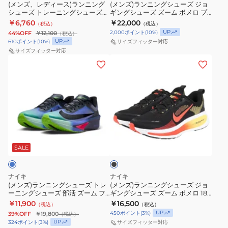
ニ
ー
ー
(メンズ、レディース)ランニング
モ
(メンズ)ランニングシューズ ジョ
性
シューズ トレーニングシューズ
ギングシューズ ズーム ボメロ プ
ン
ズ
ズ
ン
通
部活 エア ズーム ライバルフライ
ラス ブラック HV8150-009 スポ
￥6,760
￥22,000
（税込）
（税込）
グ
ジ
部
4 GLAM ブラック レッド
ス
ーツシューズ
気
UP
2,000
ポイント
(
10
%)
44%OFF
￥12,100
（税込）
IO9565-400
シ
ョ
活
タ
UP
610
ポイント
(
10
%)
サイズフィッター対応
性
ュ
ギ
サイズフィッター対応
ズ
ー
(メ
(メ
ー
ン
ー
3
ン
ン
ズ
グ
ム
ホ
ズ)
ズ)
ト
シ
ラ
ワ
ラ
ラ
レ
ュ
イ
イ
ン
ン
ー
ー
バ
ト
ニ
ニ
ニ
ズ
ル
3MG10051200
ブ
ン
ン
ン
ズ
フ
ス
ラ
グ
グ
ッ
SALE
グ
ー
ラ
ポ
ク
シ
シ
シ
ム
イ
ー
ュ
ュ
ュ
ボ
4
ツ
ナイキ
ナイキ
ー
ー
ー
(メンズ)ランニングシューズ トレ
メ
(メンズ)ランニングシューズ ジョ
ミ
シ
ーニングシューズ 部活 ズーム フ
ギングシューズ ズーム ボメロ 18
ズ
ズ
ズ
ロ
ン
ュ
ライ 6 グラム ブルー IO9572-
ブラック HM6803-016 スポーツ
￥11,900
￥16,500
（税込）
（税込）
ト
ジ
部
400
プ
シューズ
ト
ー
UP
450
ポイント
(
3
%)
39%OFF
￥19,800
（税込）
レ
ョ
活
ラ
UP
324
ポイント
(
3
%)
サイズフィッター対応
FV6040-
ズ