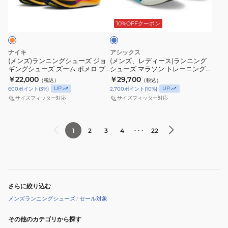
ク
ワ
ラ
ー
ニ
ン
ー
3MG10051043
イ
イ
ズ
ン
グ
ス)
ト
10%OFFクーポン
ス
ド
ブ
部
グ
シ
ラ
ポ
ブ
ル
活
シ
ュ
ン
ー
ラ
ー
ナイキ
アシックス
HYPER
ュ
ー
ニ
(メンズ)ランニングシューズ ジョ
(メンズ、レディース)ランニング
ツ
ッ
ギングシューズ ズーム ボメロ プ
シューズ マラソン トレーニング
SPEED
ー
ズ
ン
シ
ク
ラス オレンジ HV8150-802 スポ
シューズ メタスピード エッジ ト
￥22,000
￥29,700
（税込）
（税込）
5
ズ
ジ
グ
ーツ シューズ
ウキョウ ライトブルー
ュ
HQ2588-
UP
UP
600
ポイント
(
3
%)
2,700
ポイント
(
10
%)
1013A163.400 スポーツ シューズ
WIDE
部
ョ
シ
ー
001
サイズフィッター対応
サイズフィッター対応
1011C082.400
活
ギ
ュ
ズ
安
ズ
ン
ー
定
･･･
1
2
3
4
22
ー
グ
ズ
性
ム
シ
マ
耐
ラ
ュ
ラ
久
イ
ー
ソ
性
バ
ズ
ン
さらに絞り込む
ル
ズ
ト
メンズランニングシューズ
/
セール対象
フ
ー
レ
ラ
ム
ー
その他のカテゴリから探す