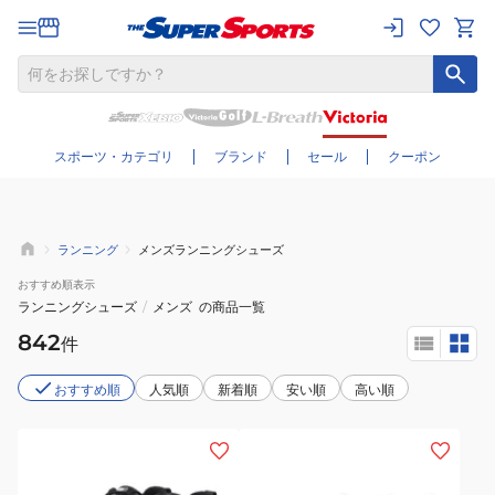
さらに絞り込む
スポーツ・カテゴリ
ブランド
セール
クーポン
ランニング
メンズランニングシューズ
おすすめ
順表示
ランニングシューズ
/
メンズ
の商品一覧
842
件
おすすめ順
人気順
新着順
安い順
高い順
(メ
(メ
ン
ン