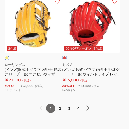
ン
ン
ロ
ロ
ー
Wannabe
ズ)
ズ)
ー
ー
ム
Hero
軟
軟
ブ
ブ
GR5HTMN62-
DUAL
式
式
一
ミ
LAD
86
用
グ
般
ズ
型
ス
グ
ラ
HOH
ノ
WBW103770
カ
ラ
ブ
MLB
プ
ー
SALE
20%OFFクーポン
SALE
レ
ブ
内
カ
ロ
ッ
内
野
ラ
勝
ト
ローリングス
ミズノ
野
手
ー
色
(メンズ)軟式用グラブ 内野手 野球
(メンズ)軟式 グラブ 内野手 野球グ
グローブ 一般 エクセルウィザー
ローブ 一般 ウィルドライブ レッ
手
野
シ
collection
ド 02 GR5HW2CK4MG-GT
ド IBE サイズ9 1AJGR32813
￥23,100
￥15,800
（税込）
（税込）
野
球
ン
1AJGR30113
7009
30%OFF
￥33,000
20%OFF
￥19,800
（税込）
（税込）
球
グ
ク
BSS
210
ポイント
143
ポイント
グ
ロ
GR4HMCK4H-
お
ロ
ー
CHO/Y
一
1
2
3
4
ー
ブ
人
ブ
一
様
一
般
一