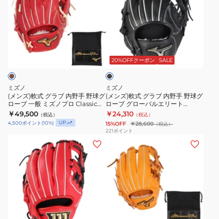
ズ)
ズ)
軟
軟
式
式
グ
グ
ブ
ラ
ラ
ラ
ブ
ブ
ッ
20%OFFクーポン
SALE
ク
内
内
野
野
ミズノ
ミズノ
手
手
(メンズ)軟式 グラブ 内野手 野球グ
(メンズ)軟式 グラブ 内野手 野球グ
ローブ 一般 ミズノプロ Classic
ローブ グローバルエリート
野
野
BSS 1AJGR32123 4680 お一人様
Hselection SIGNA 1AJGR32303
￥49,500
￥24,310
（税込）
（税込）
球
球
一点まで
09
UP
4,500
ポイント
(
10
%)
15%OFF
￥28,600
（税込）
グ
グ
221
ポイント
(キ
(メ
ロ
ロ
ッ
ン
ー
ー
ズ)
ズ)
ブ
ブ
少
軟
一
グ
年
式
般
ロ
軟
グ
ミ
ー
オ
式
ラ
ズ
バ
レ