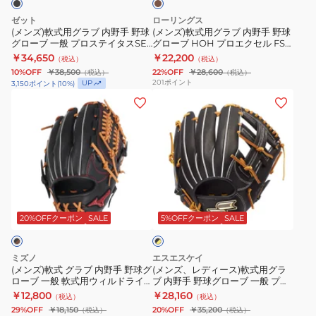
ラ
内
内
87
セ
ウ
ゼット
ローリングス
ン
野
野
WBW103790
ル
(メンズ)軟式用グラブ 内野手 野球
(メンズ)軟式用グラブ 内野手 野球
グローブ 一般 プロステイタスSE
グローブ HOH プロエクセル FS
手
手
ウ
BRGB185SG-1936
Style N54FS GR4FHEN54FS-
￥34,650
￥22,200
（税込）
（税込）
野
野
ィ
CHO
10%OFF
￥38,500
22%OFF
￥28,600
（税込）
（税込）
球
球
ザ
201
ポイント
UP
3,150
ポイント
(
10
%)
グ
グ
(メ
ー
(メ
ロ
ロ
ン
ド
ン
ー
ー
ズ)
02
ズ、
ブ
ブ
軟
GR6HW2CK4MG-
レ
一
HOH
式
CAM
デ
般
プ
グ
ィ
ブ
プ
ロ
ラ
ー
ラ
ロ
エ
ブ
ス)
20%OFFクーポン
SALE
5%OFFクーポン
SALE
ッ
ク
ス
ク
内
軟
×
テ
セ
野
式
イ
ミズノ
エスエスケイ
イ
ル
手
用
エ
(メンズ)軟式 グラブ 内野手 野球グ
(メンズ、レディース)軟式用グラ
ロ
ローブ 一般 軟式用ウィルドライ
ブ 内野手 野球グローブ 一般 プロ
タ
FS
野
グ
ー
ブ レッド AXI 1AJGR14213 0949
エッジ シリーズ B PNB844-
￥12,800
￥28,160
（税込）
（税込）
ス
Style
球
ラ
9047WL
29%OFF
￥18,150
20%OFF
￥35,200
（税込）
（税込）