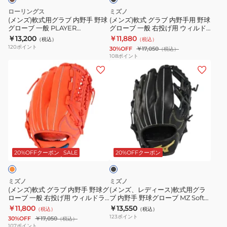
内
野
ー
ラ
シ
ローリングス
ミズノ
野
手
バ
イ
ョ
(メンズ)軟式用グラブ 内野手 野球
(メンズ)軟式 グラブ 内野手用 野球
グローブ 一般 PLAYER
グローブ 一般 右投げ用 ウィルド
手
用
ル
ブ
ン
PREFERRED N62 GR5PPRN62-
ライブ レッド 1AJGR21823 09
￥13,200
￥11,880
（税込）
（税込）
野
野
エ
レ
村
DBR
120
ポイント
30%OFF
￥17,050
（税込）
球
球
リ
ッ
上
108
ポイント
(メ
(メ
グ
グ
ー
ド
宗
ン
ン
ロ
ロ
ト
AXI
隆
ズ)
ズ、
ー
ー
RG
1AJGR14213
モ
軟
レ
ブ
ブ
ブ
8066
デ
式
デ
一
一
ラ
ル
グ
ィ
般
般
ン
1AJGY32113
ブ
ラ
ー
PLAYER
右
ド
6680
ラ
ブ
ス)
PREFERRED
投
ア
ッ
20%OFFクーポン
SALE
20%OFFクーポン
ク
内
軟
N62
げ
ン
野
式
GR5PPRN62-
用
バ
ミズノ
ミズノ
手
用
DBR
ウ
サ
(メンズ)軟式 グラブ 内野手 野球グ
(メンズ、レディース)軟式用グラ
ローブ 一般 右投げ用 ウィルドラ
ブ 内野手 野球グローブ MZ Softer
野
グ
ィ
ダ
イブ ブルー 1AJGR19713 52
1AJGR33813 09
￥11,800
￥13,550
（税込）
（税込）
球
ラ
ル
ー
123
ポイント
30%OFF
￥17,050
（税込）
グ
ブ
ド
セ
107
ポイント