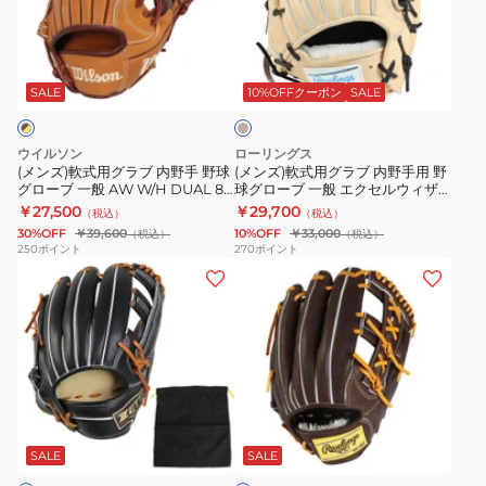
セ
式
式
一
一
レ
用
用
般
般
サ
ク
グ
グ
AW
AW
ン
シ
ラ
ラ
W/H
W/H
ド
SALE
10%OFFクーポン
SALE
ョ
ベ
ブ
ブ
DUAL
DUAL
ー
ン
内
内
1723
1723
ジ
ウイルソン
ローリングス
村
ュ
野
野
WBW103812
WBW103806
(メンズ)軟式用グラブ 内野手 野球
(メンズ)軟式用グラブ 内野手用 野
上
グローブ 一般 AW W/H DUAL 87
球グローブ 一般 エクセルウィザ
手
手
WBW103790
ード 02 GR6HW2CK4MG-CAM
￥27,500
￥29,700
宗
（税込）
（税込）
野
用
30%OFF
￥39,600
10%OFF
￥33,000
（税込）
（税込）
隆
球
野
250
ポイント
270
ポイント
モ
(メ
(メ
グ
球
デ
ン
ン
ロ
グ
ル
ズ)
ズ)
ー
ロ
1AJGY31113
軟
軟
ブ
ー
5209
式
式
一
ブ
用
用
般
一
ダ
グ
グ
AW
般
ー
ラ
ラ
W/H
エ
ク
SALE
SALE
ブ
ブ
ブ
DUAL
ク