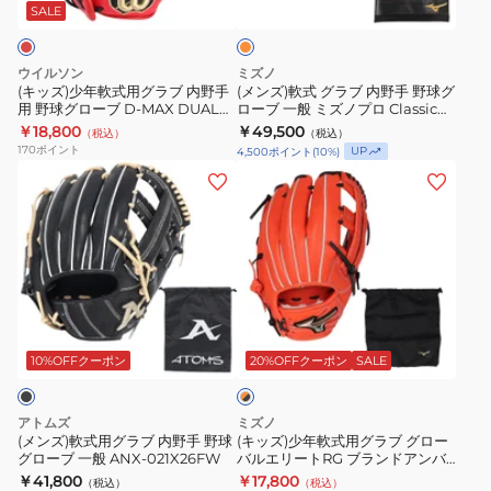
用
ブ
ノ
ル
ン
SALE
ジ
グ
内
プ
エ
ラ
野
ロ
リ
ウイルソン
ミズノ
ブ
手
Classic
ー
(キッズ)少年軟式用グラブ 内野手
(メンズ)軟式 グラブ 内野手 野球グ
用 野球グローブ D-MAX DUAL
ローブ 一般 ミズノプロ Classic
内
野
BSS
ト
Jr. 6J WBW102493
BSS 1AJGR32103 542 お一人様一
￥18,800
￥49,500
（税込）
（税込）
野
球
1AJGR32123
Hselection
点まで
170
ポイント
UP
4,500
ポイント
(
10
%)
手
グ
4680
SIGNA
(メ
(キ
用
ロ
お
1AJGR32303
ン
ッ
野
ー
一
09
ズ)
ズ)
球
ブ
人
軟
少
グ
一
様
式
年
ロ
般
一
用
軟
ー
ミ
点
オ
グ
式
レ
ブ
ズ
ま
ラ
用
10%OFFクーポン
20%OFFクーポン
SALE
ン
D-
ノ
で
ジ
ブ
グ
×
MAX
プ
内
ラ
ブ
アトムズ
ミズノ
DUAL
ロ
野
ブ
ラ
(メンズ)軟式用グラブ 内野手 野球
(キッズ)少年軟式用グラブ グロー
Jr.
Classic
ッ
グローブ 一般 ANX-021X26FW
バルエリートRG ブランドアンバ
手
グ
ク
サダーセレクション 村上宗隆モデ
6J
￥41,800
BSS
￥17,800
（税込）
（税込）
野
ロ