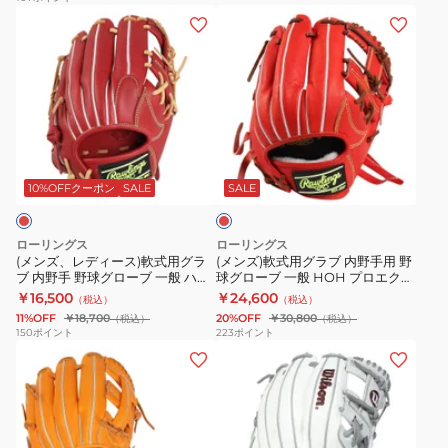
(メ
(メ
ロ
内
ラ
レ
ン
ン
ー
野
イ
ク
ズ、
ズ)
ブ
手
ブ
シ
レ
軟
一
野
レ
ョ
デ
式
般
球
ッ
ン
ィ
用
右
グ
ド
23AW
ス
ー
グ
投
ロ
1AJGR21823
1AJGY29233
カ
ス)
ラ
げ
ー
09
51H
ー
10%OFFクーポン
SALE
SALE
レ
軟
ブ
用
ブ
ッ
式
内
ウ
MZ
ト
ローリングス
ローリングス
用
野
ィ
Softer
(メンズ、レディース)軟式用グラ
(メンズ)軟式用グラブ 内野手用 野
ブ 内野手 野球グローブ 一般 ハイ
球グローブ 一般 HOH プロエクセ
グ
手
ル
1AJGR33813
パーテック R2G N62 WIN
ル GR6HEN6X-ROR
￥16,500
￥24,600
（税込）
（税込）
ラ
用
ド
09
GR6HTN62-WIN
11%OFF
￥18,700
20%OFF
￥30,800
（税込）
（税込）
ブ
野
ラ
150
ポイント
223
ポイント
(メ
(メ
内
球
イ
ン
ン
野
グ
ブ
ズ)
ズ、
手
ロ
ブ
軟
レ
野
ー
ル