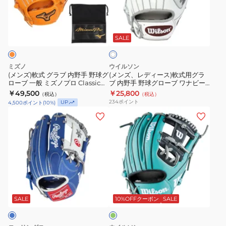
式
デ
球
ブ
ー
グ
ィ
グ
一
1AJGR19713
ホ
ラ
ー
ロ
般
52
ワ
ブ
ス)
ー
HOH
SALE
イ
ト
内
軟
ブ
プ
野
式
一
ロ
ミズノ
ウイルソン
手
用
般
エ
(メンズ)軟式 グラブ 内野手 野球グ
(メンズ、レディース)軟式用グラ
ローブ 一般 ミズノプロ Classic
ブ 内野手 野球グローブ ワナビー
野
グ
ハ
ク
BSS 1AJGR32123 542 お一人様一
ヒーロー デュアル Wannabe
￥49,500
￥25,800
（税込）
（税込）
球
ラ
イ
セ
点まで
Hero DUAL 86 WBW102431
234
ポイント
UP
4,500
ポイント
(
10
%)
グ
ブ
パ
ル
(メ
(メ
ロ
内
ー
GR6HEN6X-
ン
ン
ー
野
テ
ROR
ズ)
ズ、
ブ
手
ッ
軟
レ
一
野
ク
式
デ
般
球
R2G
用
ィ
ミ
グ
グ
N62
グ
ー
リ
ズ
ロ
WIN
ラ
ス)
ー
SALE
10%OFFクーポン
SALE
ノ
ー
GR6HTN62-
ン
ブ
軟
プ
ブ
WIN
内
式