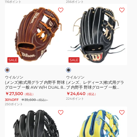
SE
N54FS
グ
ブ
116
ポイント
256
ポイント
BRGB185SG-
(メ
GR4FHEN54FS-
(メ
ロ
内
1936
ン
CHO
ン
ー
野
ズ)
ズ、
ブ
手
軟
レ
一
野
式
デ
般
球
用
ィ
軟
グ
ブ
グ
ー
式
ロ
ラ
ラ
ス)
用
ー
ッ
SALE
SALE
ク
ブ
軟
ウ
ブ
内
式
ィ
一
ウイルソン
ウイルソン
野
用
ル
般
(メンズ)軟式用グラブ 内野手 野球
(メンズ、レディース)軟式用グラ
グローブ 一般 AW W/H DUAL 87
ブ 内野手 野球グローブ 一般
手
グ
ド
プ
WBW103792
Basic Lab DUAL 87 Wブラック
￥27,500
￥24,640
（税込）
（税込）
野
ラ
ラ
ロ
ウィルソン デュアル
224
ポイント
30%OFF
￥39,600
（税込）
WBW102373
球
ブ
イ
エ
250
ポイント
(メ
(メ
グ
内
ブ
ッ
ン
ン
ロ
野
レ
ジ
ズ、
ズ)
ー
手
ッ
シ
レ
軟
ブ
野
ド
リ