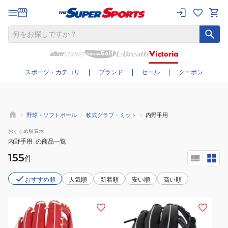
さらに絞り込む
スポーツ・カテゴリ
ブランド
セール
クーポン
野球・ソフトボール
軟式グラブ・ミット
内野手用
おすすめ
順表示
内野手用
の商品一覧
155
件
おすすめ順
人気順
新着順
安い順
高い順
(メ
(メ
ン
ン