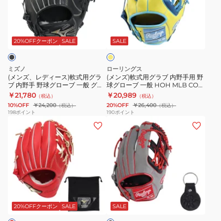
デ
式
一
球
AXI
ー
ィ
用
般
グ
1AJGR14213
ズ
イ
ー
グ
AW
ロ
0949
B
エ
ス)
ラ
W/H
ー
PNB844-
ロ
20%OFFクーポン
SALE
SALE
ー
軟
ブ
DUAL
ブ
9047WL
式
内
87
一
ミズノ
ローリングス
用
野
WBW103792
般
(メンズ、レディース)軟式用グラ
(メンズ)軟式用グラブ 内野手用 野
ブ 内野手 野球グローブ 一般 グロ
球グローブ 一般 HOH MLB COシ
グ
手
Basic
ーバルエリート セレクト
ンク GR6HMN54G-Y/RY
￥21,780
￥20,989
（税込）
（税込）
ラ
用
Lab
1AJGR34403 09
10%OFF
￥24,200
20%OFF
￥26,400
（税込）
（税込）
ブ
野
DUAL
198
ポイント
190
ポイント
(メ
(メ
内
球
87
ン
ン
野
グ
W
ズ)
ズ)
手
ロ
ブ
軟
軟
野
ー
ラ
式
式
球
ブ
ッ
用
用
グ
一
ク
ブ
グ
グ
ロ
般
ウ
ラ
ラ
ラ
ー
HOH
ィ
20%OFFクーポン
SALE
SALE
ッ
ク
ブ
ブ
ブ
MLB
ル