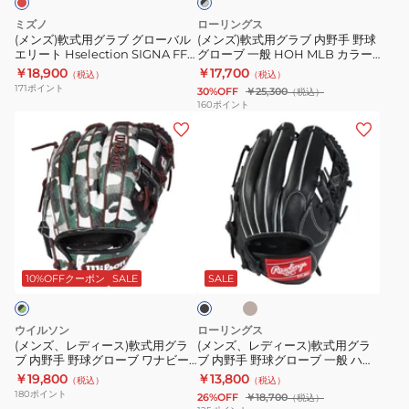
×
グ
内
一
CO
ソ
グ
ミズノ
ローリングス
ロ
野
レ
般
シ
ン
(メンズ)軟式用グラブ グローバル
(メンズ)軟式用グラブ 内野手 野球
ー
エリート Hselection SIGNA FF
グローブ 一般 HOH MLB カラー
ー
手
グ
ン
デ
バンド 内野手 野球グローブ 一般
シンク GR4HMCK4H-B/GRY
￥18,900
￥17,700
（税込）
（税込）
バ
野
ロ
ク
ュ
1AJGR30603 7080
171
ポイント
30%OFF
￥25,300
（税込）
ル
球
ー
GR6HMN54G-
ア
160
ポイント
(メ
(メ
エ
グ
バ
Y/RY
ル
ン
ン
リ
ロ
ル
WBW102373
ズ、
ズ、
ー
ー
エ
レ
レ
ト
ブ
リ
デ
デ
Hselection
一
ー
ィ
ィ
SIGNA
般
ト
キ
ブ
ー
ー
FF
HOH
セ
ャ
ラ
メ
ス)
ス)
バ
MLB
レ
ッ
10%OFFクーポン
SALE
SALE
ル
ク
軟
軟
ン
カ
ク
式
式
ド
ラ
ト
ウイルソン
ローリングス
用
用
内
ー
1AJGR34403
(メンズ、レディース)軟式用グラ
(メンズ、レディース)軟式用グラ
ブ 内野手 野球グローブ ワナビー
ブ 内野手 野球グローブ 一般 ハイ
グ
グ
野
シ
09
ヒーロー デュアル Wannabe
パーテックR2G GR5HTN62
￥19,800
￥13,800
（税込）
（税込）
ラ
ラ
手
ン
Hero DUAL 86 WBW102429
180
ポイント
26%OFF
￥18,700
（税込）
ブ
ブ
野
ク