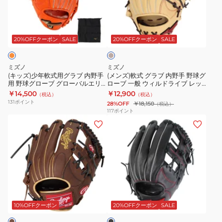
年
式
ル
ラ
ュ
R2G
軟
グ
エ
ブ
ア
GR5HTN62
ベ
式
ラ
リ
イ
ル
ー
用
ブ
ー
ー
Wannabe
ジ
20%OFFクーポン
SALE
20%OFFクーポン
SALE
ュ
グ
内
ト
ジ
Hero
ラ
野
RG
ー
DUAL
ミズノ
ミズノ
ブ
手
ブ
キ
86
(キッズ)少年軟式用グラブ 内野手
(メンズ)軟式 グラブ 内野手 野球グ
用 野球グローブ グローバルエリ
ローブ 一般 ウィルドライブ レッ
内
野
ラ
ャ
WBW102429
ート RG ブランドアンバサダーセ
ド AXI 1AJGR14213 8066
￥14,500
￥12,900
（税込）
（税込）
野
球
ン
ッ
レクション 23AW 1AJGY29233
131
ポイント
28%OFF
￥18,150
（税込）
51H
手
グ
ド
チ
117
ポイント
(メ
(メ
用
ロ
ア
WILSON
ン
ン
野
ー
ン
EASY
ズ)
ズ)
球
ブ
バ
CATCH
軟
軟
グ
一
サ
WBW101798
式
式
ロ
般
ダ
用
グ
ー
ウ
ー
ブ
グ
ラ
ブ
ィ
セ
ラ
ラ
ブ
グ
ル
レ
ッ
10%OFFクーポン
20%OFFクーポン
SALE
ク
ブ
内
ロ
ド
ク