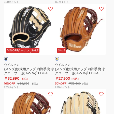
ル 1AJGY31113 5209
380
ポイント
161
ポイント
WBW102493
1AJGR32103
球
ー
(メ
(メ
542
グ
バ
ン
ン
お
ロ
ル
ズ)
ズ)
一
ー
エ
軟
軟
人
ブ
リ
式
式
様
一
ー
用
用
一
ブ
般
ト
グ
グ
ラ
点
ANX-
RG
ラ
ラ
10%OFFクーポン
SALE
SALE
ウ
ま
021X26FW
ブ
ン
ブ
ブ
で
×
ラ
内
内
タ
ウイルソン
ウイルソン
ン
野
野
ン
(メンズ)軟式用グラブ 内野手 野球
(メンズ)軟式用グラブ 内野手 野球
ド
グローブ 一般 AW W/H DUAL
グローブ 一般 AW W/H DUAL
手
手
1723 WBW103812
1723 WBW103806
￥32,890
￥27,500
ア
（税込）
（税込）
野
野
16%OFF
￥39,600
30%OFF
￥39,600
（税込）
（税込）
ン
球
球
299
ポイント
250
ポイント
バ
(メ
(メ
グ
グ
サ
ン
ン
ロ
ロ
ダ
ズ)
ズ)
ー
ー
ー
軟
軟
ブ
ブ