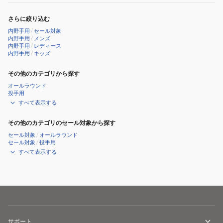
般
ウ
点
エ
ィ
ま
さらに絞り込む
ク
ル
で
内野手用
/
セール対象
セ
ド
内野手用
/
メンズ
内野手用
/
レディース
ル
ラ
内野手用
/
キッズ
ウ
イ
ィ
その他のカテゴリから探す
ブ
ザ
レ
オールラウンド
投手用
ー
ッ
すべて表示する
ド
ド
02
IBE
その他のカテゴリのセール対象から探す
GR5HW2CK4MG-
サ
セール対象
/
オールラウンド
セール対象
/
投手用
GT
イ
すべて表示する
ズ
9
1AJGR32813
7009
サポート