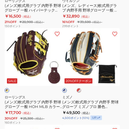
ローリングス
ウイルソン
ロ
ワ
野
用
(メンズ)軟式用グラブ 内野手 野球
(メンズ、レディース)軟式用グラ
Classic
ナ
グローブ 一般 ハイパーテック
ブ 内野手用 野球グローブ 一般 一
手
グ
MLB チーム GR5HTMN62-LAD
般用 Wannabe Hero DUAL 86
BSS
￥16,500
ビ
￥32,890
（税込）
（税込）
野
ラ
型 WBW103770
21%OFF
￥20,900
16%OFF
￥39,600
（税込）
（税込）
1AJGR32123
ー
球
ブ
150
ポイント
299
ポイント
542
ヒ
(メ
(メ
グ
内
お
ー
ン
ン
ロ
野
一
ロ
ズ)
ズ)
ー
手
人
ー
軟
軟
ブ
用
様
デ
式
式
一
野
一
ュ
用
用
般
球
レ
点
ア
ネ
グ
グ
ハ
グ
ッ
イ
ま
ル
ラ
ラ
ド
イ
ロ
SALE
20%OFFクーポン
ビ
×
で
Wannabe
ー
ブ
ブ
パ
ー
シ
×
Hero
内
内
ー
ブ
ル
シ
ローリングス
ミズノ
DUAL
バ
野
野
ル
テ
一
(メンズ)軟式用グラブ 内野手 野球
(メンズ)軟式用グラブ 内野手 野球
ー
バ
86
グローブ 一般 HOH MLB カラー
グローブ ミズノプロ 勝色
手
手
ッ
般
ー
シンク GR4HMCK4H-CHO/Y
collection 1AJGR30113 BSS お一
￥17,700
￥49,500
WBW102431
（税込）
（税込）
野
野
ク
一
人様一点まで
UP
4,500
ポイント
(
10
%)
30%OFF
￥25,300
（税込）
球
球
MLB
般
160
ポイント
(メ
(メ
グ
グ
チ
用