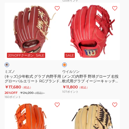
125
ポイント
(キ
(メ
内
内
球
GR4HMCK4H-
ッ
ン
野
野
グ
B/GRY
ズ)
ズ)
手
手
ロ
少
内
野
野
ー
年
野
球
球
ブ
軟
手
グ
グ
一
フ
式
野
ロ
ロ
般
ラ
グ
球
ー
ー
1AJGR30603
ッ
20%OFFクーポン
SALE
SALE
シ
ラ
グ
ブ
ブ
7080
ュ
ブ
ロ
ワ
一
オ
ミズノ
ウイルソン
レ
内
ー
ナ
般
(キッズ)少年軟式 グラブ 内野手用
(メンズ)内野手 野球グローブ 右投
ン
グローバルエリート RGブランド
軟式用グラブ イージーキャッチ
野
ブ
ビ
ハ
ジ
アンバサダーセレクション 村上宗
WILSON EASY CATCH
￥17,680
￥11,800
（税込）
（税込）
手
右
ー
イ
隆モデル 1AJGY32113 6680
WBW101798
107
ポイント
26%OFF
￥24,200
（税込）
用
投
ヒ
パ
160
ポイント
(キ
(メ
グ
軟
ー
ー
ッ
ン
ロ
式
ロ
テ
ズ)
ズ)
ー
用
ー
ッ
少
軟
バ
グ
デ
ク