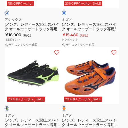
ト
ト
ス)
ス)
コ
15%OFFクーポン
20%OFFクーポン
SALE
イ
ラ
ラ
陸
陸
ズ
ッ
ッ
上
上
アシックス
ミズノ
ク
ク
ス
ス
(メンズ、レディース)陸上スパイ
(メンズ、レディース)陸上スパイ
ク オールウェザートラック専用
ク オールウェザートラック専用/
専
専
パ
パ
ガン ラップ 3 1093A229.101
短距離用 エックスレーザーネクス
￥18,000
￥15,480
（税込）
（税込）
用
用
イ
イ
ト3 陸上競技 U1GA2303 01
163
ポイント
140
ポイント
ア
コ
ク
ク
サイズフィッター対応
サイズフィッター対応
デ
(メ
ス
(メ
オ
オ
ィ
ン
モ
ン
ー
ー
ゼ
ズ、
レ
ズ、
ル
ル
ロ
レ
ー
レ
ウ
ウ
ア
デ
サ
デ
ェ
ェ
ン
ィ
ー
ィ
ザ
ザ
オ
ビ
ー
COSMORACER
ー
ー
ー
レ
シ
ス)
MD
ス)
ト
ト
ン
20%OFFクーポン
SALE
20%OFFクーポン
SALE
ジ
ョ
陸
3
陸
ラ
ラ
ン
上
1093A221.101
上
ッ
ッ
ミズノ
ミズノ
OOC48-
ス
ス
ク
ク
(メンズ、レディース)陸上スパイ
(メンズ、レディース)陸上スパイ
ク オールウェザートラック専用
ク オールウェザートラック専用 X
JQ5930
パ
パ
専
専