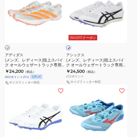
ズ、
ズ、
レ
レ
デ
デ
ィ
ィ
ホ
ー
ー
ワ
ス)
ス)
15%OFFクーポン
イ
ト
陸
陸
×
上
上
ブ
アディダス
アシックス
ス
ス
ル
(メンズ、レディース)陸上スパイ
(メンズ、レディース)陸上スパイ
ー
ク オールウェザートラック専用
ク オールウェザートラック専用
パ
パ
アディゼロ アンビション
コスモレーサー COSMORACER
￥24,200
￥24,500
（税込）
（税込）
イ
イ
OOC48-JQ5930
MD 3 1093A221.101
222
ポイント
UP
660
ポイント
(
3
%)
ク
ク
サイズフィッター対応
サイズフィッター対応
オ
オ
(メ
(メ
ー
ー
ン
ン
ル
ル
ズ、
ズ、
ウ
ウ
レ
レ
ェ
ェ
デ
デ
ザ
ザ
ィ
ィ
タ
ー
ー
ー
ー
ー