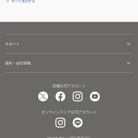
ス
2
陸
すべて表示する
レ
U1GA220166
上
ー
100~400m・
競
ザ
ハ
技
ー
ー
U1GA2303
ネ
ド
01
ク
サポート
ル
ス
ト
規約・会社情報
3
U1GA230312
店舗公式アカウント
オンラインストア公式アカウント