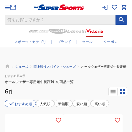
さらに絞り込む
スポーツ・カテゴリ
ブランド
セール
クーポン
シューズ
陸上競技スパイク・シューズ
オールウェザー専用短中長距離
おすすめ
順表示
オールウェザー専用短中長距離
の商品一覧
6
件
おすすめ順
人気順
新着順
安い順
高い順
(メ
(メ
ン
ン