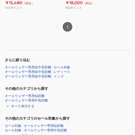
エックスレーザーネクスト3
LASER ELITE 2 U1GA220166
￥15,480
￥18,000
（税込）
（税込）
イ
イ
用
用/
U1GA230312
100~400m・ハードル
140
ポイント
163
ポイント
ク
ク
ガ
短
オ
オ
ン
距
ー
ー
ラ
離
1
ル
ル
ッ
用
ウ
ウ
プ
エ
ェ
ェ
3
ッ
ザ
ザ
1093A229.101
ク
さらに絞り込む
ー
ー
ス
オールウェザー専用短中長距離
/
セール対象
ト
ト
レ
オールウェザー専用短中長距離
/
レディース
オールウェザー専用短中長距離
/
メンズ
ラ
ラ
ー
ッ
ッ
ザ
その他のカテゴリから探す
ク
ク
ー
オールウェザー専用短距離
専
専
ネ
オールウェザー専用中長距離
用
用
ク
すべて表示する
エ
X
ス
その他のカテゴリのセール対象から探す
ッ
LASER
ト
セール対象
/
オールウェザー専用短距離
ク
ELITE
3
セール対象
/
オールウェザー専用中長距離