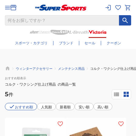
さらに絞り込む
スポーツ・カテゴリ
ブランド
セール
クーポン
ウィンターアクセサリー
メンテナンス用品
コルク・ワクシング仕上げ用
おすすめ
順表示
コルク・ワクシング仕上げ用品
の商品一覧
5
件
おすすめ順
人気順
新着順
安い順
高い順