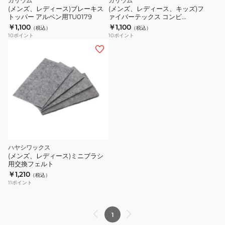
ガリウム
ガリウム
(メンズ、レディース)ブレーキス
(メンズ、レディース、キッズ)フ
トッパー アルペン用TU0179
ァイバーテックス コンビ
20TU0015
￥1,100
￥1,100
（税込）
（税込）
10
ポイント
10
ポイント
ハヤシワックス
(メンズ、レディース)ミニブラシ
用交換フェルト
￥1,210
（税込）
11
ポイント
1