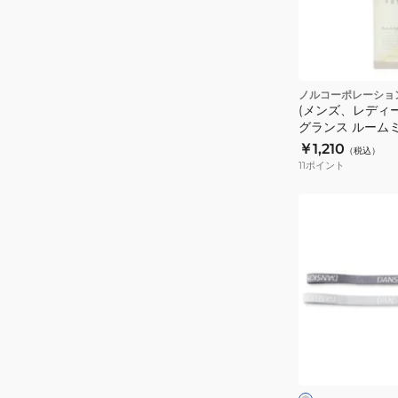
ト
14921949
ノルコーポレーショ
(メンズ、レディ
グランス ルームミス
フトリー MRN08
￥1,210
（税込）
11
ポイント
(レ
デ
ィ
ー
ス)
ヘ
ッ
グ
ド
レ
ー
バ
ン