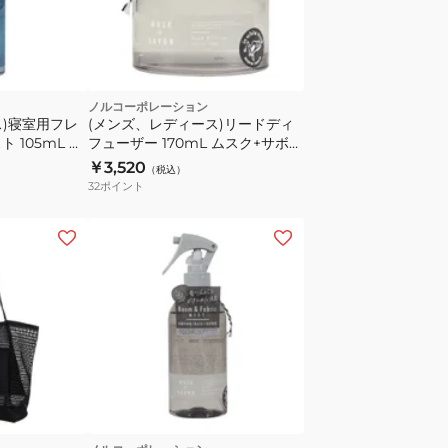
ノルコーポレーション
ス)寝室用フレ
(メンズ、レディース)リードディ
 105mL ナ
フューザー 170mL ムスク+サボン
01
MRM1704
￥3,520
（税込）
32
ポイント
KVJ9