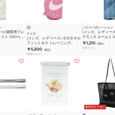
ィ
ロ
ー
ピ
ピ
ス)
ン
カ
ク
ヨ
ル
ガ
ン
ノルコーポレーション
フ
ース)寝室用フレ
(メンズ、レディー
タ
ナイキ
ト 105mL ソ
グランス ルームミスト
ラ
(メンズ、レディース) ヨガタオル
オ
01
イトムスク MRN02
フィットネス トレーニング
￥1,210
ワ
（税込）
ル
YG0012-643
11
ポイント
￥5,500
ー
（税込）
フ
50
ポイント
柄
ィ
(レ
25FWERJBL03324
ッ
デ
ト
ィ
ネ
ー
ス
ス)OLHAVA
ト
ト
レ
ー
ブ
ー
ト
ラ
ニ
ッ
条件付クーポン
バ
ク
ン
ッ