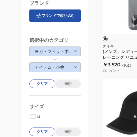
デ
ブランド
ィ
ー
ブランドで絞り込む
ブ
ス、
ラ
ッ
キ
ク
ー
ッ
ル
選択中のカテゴリ
グ
ズ)
ナイキ
レ
ヨガ・フィットネス・トレーニング
(メンズ、レディ
ト
ー
レーニング リニ
レ
チャグボトル 700m
￥3,520
（税込）
ー
アイテム・小物
044
32
ポイント
ニ
ン
(レ
クリア
適用
グ
デ
リ
ィ
ニ
ー
サイズ
ュ
ス)BLOOM
M
ー
BRIGHT
リ
キ
ホ
ブ
クリア
適用
チ
ワ
ャ
ラ