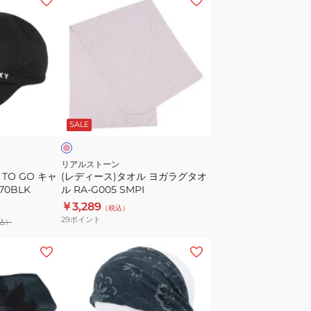
デ
ィ
ー
ス)
タ
オ
ピ
ル
ン
SALE
ヨ
ガ
ラ
リアルストーン
TO GO キャ
(レディース)タオル ヨガラグタオ
LK
グ
70BLK
ル RA-G005 SMPI
タ
￥3,289
（税込）
オ
29
ポイント
込）
ル
RA-
(レ
G005
デ
SMPI
ィ
ー