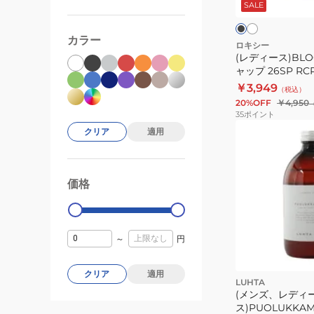
イ
ッ
SALE
ャ
ッ
ト
ク
ト
ー
プ
カラー
ジ
26SP
ロキシー
(レディース)BLOO
チ
RCP261370
ャップ 26SP RCP
ャ
￥3,949
（税込）
グ
20%OFF
￥4,950
ボ
35
ポイント
ト
クリア
適用
ル
700ml
HY5018-
価格
99000
0
044
～
円
クリア
適用
LUHTA
(メンズ、レディ
ス)PUOLUKKAM