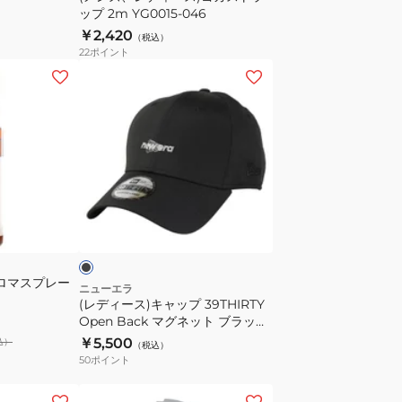
ップ 2m YG0015-046
ラ
￥2,420
（税込）
ッ
22
ポイント
プ
(レ
2m
デ
YG0015-
ィ
046
ー
ス)
キ
ャ
ブ
ッ
ラ
プ
39THIRTY
アロマスプレー
Open
ニューエラ
(レディース)キャップ 39THIRTY
Back
Open Back マグネット ブラック
マ
14921950
￥5,500
込）
（税込）
グ
50
ポイント
ネ
ッ