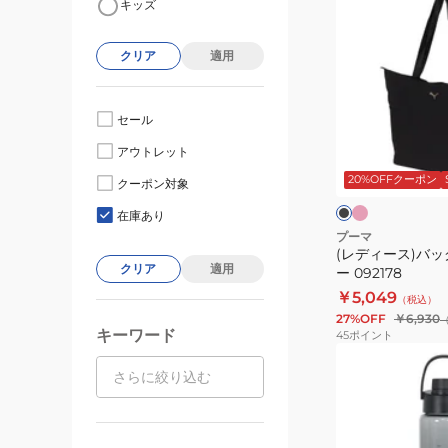
キッズ
デ
ィ
クリア
適用
ー
ス)
バ
セール
ッ
ピ
ブ
アウトレット
ン
グ
ラ
ク
ッ
20%OFFクーポン
UP
クーポン対象
ク
ク
シ
在庫あり
ョ
プーマ
(レディース)バッ
ッ
クリア
適用
ー 092178
パ
￥5,049
（税込）
ー
27%OFF
￥6,930
092178
キーワード
45
ポイント
(メ
ン
ズ、
レ