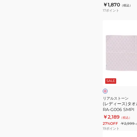
26005 340 1
￥1,870
（税込）
17
ポイント
(レ
デ
ィ
ー
ス)
タ
オ
ピ
ル
ン
ク
SALE
ヨ
リ
ガ
ー
タ
リアルストーン
(レディース)タオ
オ
RA-G006 SMPI
ル
￥2,189
（税込）
RA-
27%OFF
￥2,999
G006
19
ポイント
SMPI
(レ