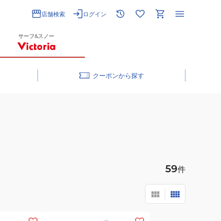
店舗検索
ログイン
サーフ&スノー
クーポン
59
件
(レ