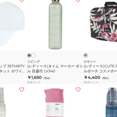
デ
デ
ィ
ィ
ー
ー
ス)
ス)CUTE
タ
PLANE
イ
ト
ホ
カ
ブ
ワ
ム
ラ
ー
ラ
イ
キ
ッ
マ
ベ
ト
ク
ー
ル
×
ピ
カ
ポ
リビング
ロキシー
ン
プ 39THIRTY
(レディース)タイム マーカー ボト
(レディース)CUTE 
ー
ー
ク
マグネット ホワイト
ル 目盛付 LV340
ルポーチ コスメポー
ボ
チ
ルフラワー柄
￥1,650
￥4,400
（税込）
（税込）
ト
コ
25FWERJBL03324
15
ポイント
40
ポイント
ル
ス
(メ
目
メ
ン
盛
ポ
ズ、
付
ー
レ
LV340
チ
デ
ト