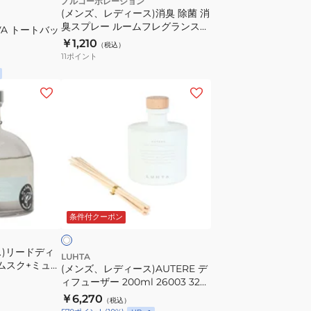
ノルコーポレーション
(メンズ、レディース)消臭 除菌 消
臭スプレー ルームフレグランス
VA トートバッ
スプレー 250ml MRM1804
￥1,210
（税込）
11
ポイント
(メ
ン
ズ、
レ
デ
ィ
ー
ホ
ス)AUTERE
ワ
条件付クーポン
デ
ィ
ス)リードディ
フ
LUHTA
 ムスク+ミュゲ
(メンズ、レディース)AUTERE デ
ュ
ィフューザー 200ml 26003 320
ー
1
￥6,270
（税込）
ザ