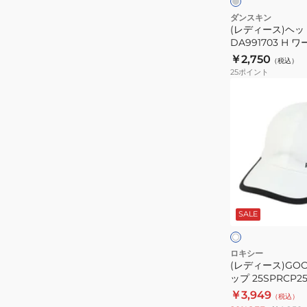
ド
ダンスキン
(レディース)ヘ
DA991703
DA991703 H
H
運動 スポーツ ト
￥2,750
（税込）
ワ
フィットネス
25
ポイント
ー
(レ
ク
デ
ア
ィ
ウ
ー
ト
ス)GOOD
ヨ
TO
ガ
GO
ホ
運
キ
ワ
動
SALE
イ
ャ
ト
ス
ッ
ポ
プ
ロキシー
ー
(レディース)GOO
25SPRCP25137
ツ
ップ 25SPRCP2
ト
￥3,949
（税込）