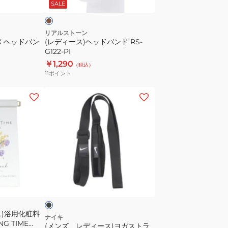
SALE
バ
ン
ド
リアルストーン
X ヘッドバン
(レディース)ヘッドバンド RS-
RS-
G122-PI
G122-
￥1,290
（税込）
PI
11
ポイント
(メ
ン
ズ、
レ
デ
ィ
ー
ブ
ス)
ラ
ヨ
ガ
ス)浴用化粧料
ス
ナイキ
G TIME
(メンズ、レディース)ヨガストラ
ト