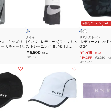
デ
ス)
ィ
ヘ
ー
ッ
ア
チ
チ
イ
ス)
ド
ャ
ャ
ボ
コ
コ
ク
条件付クーポン
SALE
フ
バ
リ
ー
グ
ィ
ン
ー
ル
レ
グ
ー
ッ
ド
ナイキ
リアルストーン
レ
ース、キッズ)ト
(メンズ、レディース)フィットネ
(レディース)ヘッドバ
ト
RS-
ー
ュー リチャージ
ス トレーニング ヨガタオル
G124
ネ
G124
l HY5018-
YG0012-012
￥5,500
￥1,419
（税込）
（税込）
ス
50
ポイント
48%OFF
￥2,750
（税
ト
12
ポイント
レ
(レ
(レ
ー
デ
デ
ニ
ィ
ィ
ン
ー
ー
グ
ス)ALL
ス)HYROX
ヨ
TIME
ヘ
ガ
ACTIVE
ッ
ブ
ラ
ホ
タ
ラ
CAP
ド
ベ
ワ