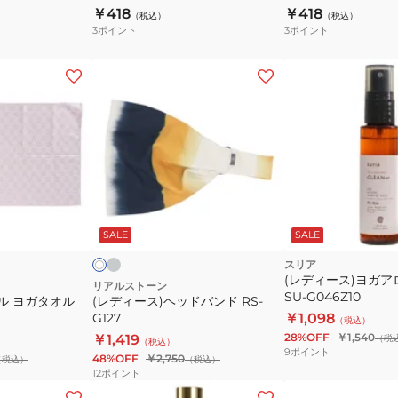
BSS0104
BSS0103
￥418
￥418
（税込）
（税込）
3
ポイント
3
ポイント
(レ
デ
ィ
ー
ス)
ヘ
ッ
グ
ア
レ
ド
イ
ー
ッ
SALE
SALE
ボ
バ
ク
ン
スリア
(レディース)ヨガ
ド
リアルストーン
SU-G046Z10
ル ヨガタオル
(レディース)ヘッドバンド RS-
RS-
G127
￥1,098
（税込）
G127
28%OFF
￥1,540
￥1,419
（税
（税込）
9
ポイント
48%OFF
￥2,750
（税込）
（税込）
12
ポイント
(レ
(レ