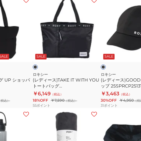
デ
デ
ィ
ィ
ー
ー
ス)TAKE
ス)GOOD
IT
TO
WITH
GO
ブ
ブ
YOU
キ
ラ
ラ
ッ
ッ
ク
SALE
SALE
SALE
ト
ャ
ク
ー
ッ
ト
プ
ロキシー
ロキシー
グ UP ショッパ
(レディース)TAKE IT WITH YOU
(レディース)GOOD 
バ
25SPRCP251370B
トートバッグ
ップ 25SPRCP2513
ッ
26SPRBG261371BLK
￥6,149
￥3,463
（税込）
（税込）
グ
18%OFF
￥7,590
30%OFF
￥4,950
（税込）
（税込）
（税
26SPRBG261371BLK
55
ポイント
31
ポイント
(メ
(レ
ン
デ
ズ、
ィ
レ
ー