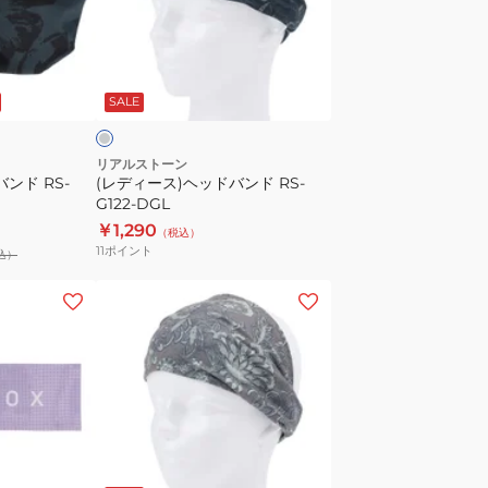
ス)
ヘ
ッ
ダ
ド
ー
SALE
バ
ン
ド
リアルストーン
ンド RS-
(レディース)ヘッドバンド RS-
RS-
G122-DGL
G122-
￥1,290
（税込）
DGL
11
ポイント
込）
(レ
デ
ィ
ー
ス)
ヘ
ッ
ブ
ド
ラ