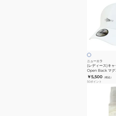
デ
ィ
ー
ス)
キ
ャ
ホ
ッ
ワ
イ
プ
ト
39THIRTY
Open
ニューエラ
(レディース)キャッ
Back
Open Back 
マ
14921949
￥5,500
（税込）
グ
50
ポイント
ネ
ッ
ト
ホ
ワ
イ