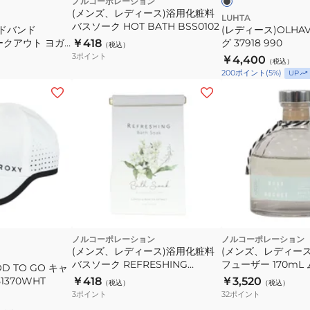
ノルコーポレーション
グ
(メンズ、レディース)浴用化粧料
グ
LUHTA
バスソーク HOT BATH BSS0102
YG0012-
ッドバンド
(レディース)OLHA
37918
 ワークアウト ヨガ
￥418
グ 37918 990
643
（税込）
990
レーニング ジム
3
ポイント
￥4,400
（税込）
200
ポイント
(
5
%)
UP
イ
ト
ノルコーポレーション
ノルコーポレーション
(メンズ、レディース)浴用化粧料
(メンズ、レディー
バスソーク REFRESHING
フューザー 170mL
D TO GO キャ
0WHT
BSS0101
MRM1702
51370WHT
￥418
￥3,520
（税込）
（税込）
3
ポイント
32
ポイント