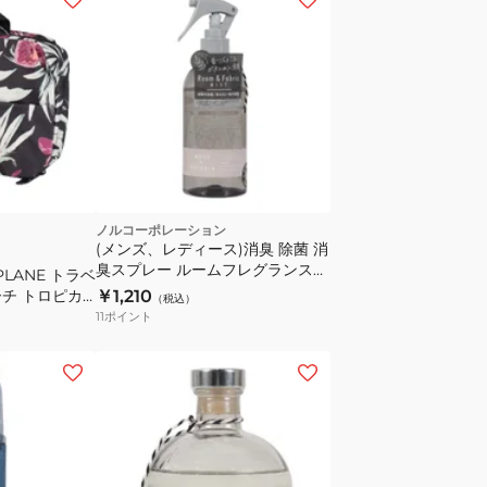
ト
ブ
ラ
ッ
ク
14921950
ノルコーポレーション
(メンズ、レディース)消臭 除菌 消
臭スプレー ルームフレグランス
PLANE トラベ
スプレー 250ml MRM1801
チ トロピカ
￥1,210
（税込）
11
ポイント
KVJ9