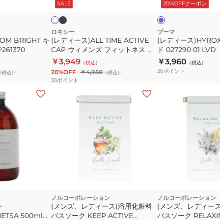
ッ
ン
ウ
SALE
20%OFFクーポン
イ
オ
ウ
バ
ク
ダ
ン
ル
ィ
ン
ー
YG0012-
メ
ド
ロキシー
プーマ
M BRIGHT キ
(レディース)ALL TIME ACTIVE
(レディース)HYRO
012
ン
027290
261370
CAP ウィメンズ フィットネス キ
ド 027290 01 LVD
ズ
01
ャップ 25FWRCP254371
￥3,949
￥3,960
（税込）
（税込）
フ
LVD
36
ポイント
20%OFF
￥4,950
（税込）
（税込）
ィ
35
ポイント
ッ
ト
ネ
ス
キ
ャ
ッ
プ
ッ
25FWRCP254371
ク
ノルコーポレーション
ノルコーポレーション
ー
(メンズ、レディース)浴用化粧料
(メンズ、レディー
ETSA 500ml
バスソーク KEEP ACTIVE
バスソーク RELAXIN