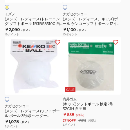
球
イ
ト
ト
キ
ミ
ン
レ
ッ
ミズノ
ナガセケンコー
ズ
チ
ー
ズ)
(メンズ、レディース)トレーニン
(メンズ、レディース、キッズ)ボ
ノ
ヘ
グ ソフトボール 1BJBS85100 自
ール ケンコーソフトボール 12イン
ニ
ボ
主練
チ S12CHP1
￥2,090
￥1,100
454
ッ
（税込）
（税込）
ン
ー
19
ポイント
10
ポイント
1
ダ
グ
ル
(メ
個
ー
ソ
ケ
ン
1BJBS45400
136702
フ
ン
ズ、
1P
ト
コ
レ
ボ
ー
デ
ー
ソ
ィ
ル
フ
ー
1BJBS85100
ト
ス)
SALE
自
ボ
ソ
内外ゴム
主
ー
フ
(キッズ)ソフトボール 検定2号
ナガセケンコー
練
ル
S2C1H 自主練
ト
(メンズ、レディース)ソフトボー
￥658
12
ル ボール 3号球 ヘッダー
（税込）
ボ
S3CHP1-NEW
27%OFF
￥913
（税込）
￥1,078
イ
（税込）
ー
5
ポイント
9
ポイント
ン