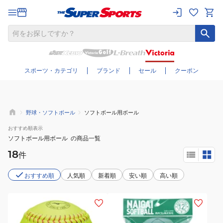
さらに絞り込む
スポーツ・カテゴリ
ブランド
セール
クーポン
野球・ソフトボール
ソフトボール用ボール
おすすめ
順表示
ソフトボール用ボール
の商品一覧
18
件
おすすめ順
人気順
新着順
安い順
高い順
(メ
(メ
ン
ン