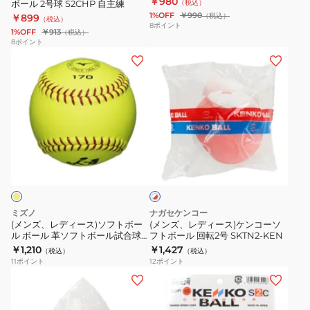
￥980
ボール 2号球 S2CHP 自主練
（税込）
フ
1%OFF
￥990
（税込）
￥899
（税込）
ト
8
ポイント
1%OFF
￥913
（税込）
ボ
8
ポイント
(メ
(メ
ー
ン
ン
ル
ズ、
ズ、
2
レ
レ
号
デ
デ
球
ィ
ィ
S2CHP
ホ
ー
ー
自
ワ
ス)
ス)
主
イ
ト
ソ
ケ
練
×
フ
ン
レ
ミズノ
ナガセケンコー
ト
コ
ッ
(メンズ、レディース)ソフトボー
(メンズ、レディース)ケンコーソ
ド
ル ボール 革ソフトボール試合球
フトボール 回転2号 SKTN2-KEN
ボ
ー
ミズノ170 1個 1BJBS17000 1P
￥1,210
￥1,427
（税込）
（税込）
ー
ソ
11
ポイント
12
ポイント
ル
フ
(メ
(キ
ボ
ト
ン
ッ
ー
ボ
ズ、
ズ)