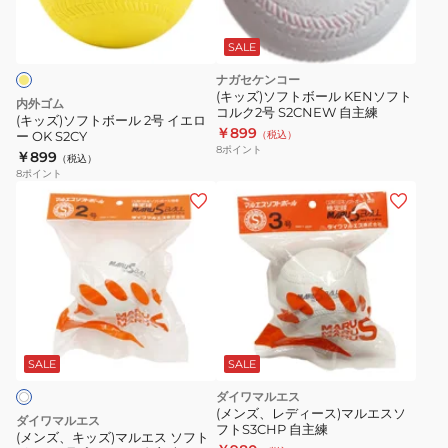
S1CHP1-
ヘ
ボ
NEW
ッ
ー
SALE
ダ
ル
ナガセケンコー
ー
2
(キッズ)ソフトボール KENソフト
内外ゴム
136602
コルク2号 S2CNEW 自主練
号
(キッズ)ソフトボール 2号 イエロ
￥899
ー OK S2CY
（税込）
イ
8
ポイント
￥899
（税込）
エ
8
ポイント
ロ
(メ
ー
ン
OK
ズ、
S2CY
キ
ッ
ズ)
マ
ル
SALE
SALE
エ
ダイワマルエス
ス
(メンズ、レディース)マルエスソ
ダイワマルエス
フトS3CHP 自主練
ソ
(メンズ、キッズ)マルエス ソフト