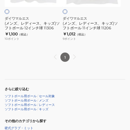
1P
ス、
ス、
自
イ
ト
キ
キ
主
ッ
ッ
練
ダイワマルエス
ダイワマルエス
ズ)
ズ)
(メンズ、レディース、キッズ)ソ
(メンズ、レディース、キッズ)ソ
フトボール 12インチ球 11306
フトボール 11インチ球 11206
ソ
ソ
￥1,100
￥1,012
（税込）
（税込）
フ
フ
10
ポイント
9
ポイント
ト
ト
ボ
ボ
ー
ー
1
ル
ル
12
11
イ
イ
ン
ン
さらに絞り込む
チ
チ
ソフトボール用ボール
/
セール対象
球
球
ソフトボール用ボール
/
メンズ
ソフトボール用ボール
/
レディース
11306
11206
ソフトボール用ボール
/
キッズ
その他のカテゴリから探す
硬式グラブ・ミット