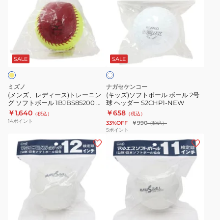
ル
ー
レ
ソ
革
ル
デ
フ
ソ
回
ィ
ト
ホ
フ
転
ー
ボ
ワ
ト
2
ス)
ー
SALE
SALE
イ
ボ
号
ト
ト
ル
ー
SKTN2-
レ
ボ
ミズノ
ナガセケンコー
ル
KEN
ー
ー
(メンズ、レディース)トレーニン
(キッズ)ソフトボール ボール 2号
試
グ ソフトボール 1BJBS85200 自
球 ヘッダー S2CHP1-NEW
ニ
ル
主練
￥1,640
￥658
合
（税込）
（税込）
ン
2
14
ポイント
33%OFF
￥990
（税込）
球
グ
号
5
ポイント
ミ
(メ
(メ
ソ
球
ズ
ン
ン
フ
ヘ
ノ
ズ、
ズ、
ト
ッ
170
レ
レ
ボ
ダ
1
デ
デ
ー
ー
個
ィ
ィ
ル
S2CHP1-
ホ
1BJBS17000
ー
ー
1BJBS85200
NEW
ワ