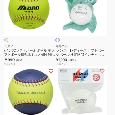
ズ)
ズ、
ソ
レ
フ
デ
ト
ィ
ホ
ボ
ー
ワ
ー
ス)
イ
ト
ル
ソ
ボ
フ
ミズノ
内外ゴム
ー
ト
(メンズ)ソフトボール ボール 革ソ
(メンズ、レディース)ソフトボー
フトボール練習球ミズノ454 1個
ル ボール 検定球 12インチ ヘッダ
ル
ボ
1BJBS45400 1P
ー 136702
￥990
￥1,100
（税込）
（税込）
革
ー
9
ポイント
10
ポイント
ソ
ル
(メ
(メ
フ
ボ
ン
ン
ト
ー
ズ、
ズ、
ボ
ル
レ
レ
ー
検
デ
デ
ル
定
ィ
ィ
ホ
練
球
ー
ー
ワ
習
12
ス)
ス、
イ