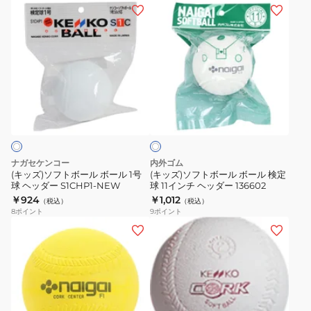
ル
(キ
(キ
チ
ボ
ッ
ッ
S12CHP1
ー
ズ)
ズ)
ル
ソ
ソ
3
フ
フ
号
ト
ト
ホ
球
ボ
ボ
ワ
ヘ
ー
ー
イ
ッ
ト
ル
ル
ダ
ボ
ボ
ナガセケンコー
内外ゴム
ー
ー
ー
(キッズ)ソフトボール ボール 1号
(キッズ)ソフトボール ボール 検定
S3CHP1-
球 ヘッダー S1CHP1-NEW
球 11インチ ヘッダー 136602
ル
ル
￥924
￥1,012
NEW
（税込）
（税込）
1
検
8
ポイント
9
ポイント
号
定
(キ
球
球
ッ
ヘ
11
ズ)
ッ
イ
ソ
ダ
ン
フ
ー
チ
ト