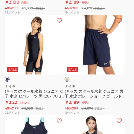
019 120-170センチ めくれ防止ス
170センチ 1991104-005 ウエスト
￥3,190
￥2,189
（税込）
（税込）
ア
ア
ー
ッ
部
ナップボタン ウエスト調整可 練
調整可 部活 学校 小学生 競技 競泳
40%OFF
￥5,390
46%OFF
￥4,070
（税込）
（税込）
習 競泳
男子
女
男
ツ
ツ
活
29
ポイント
19
ポイント
(キ
(キ
子
子
黒
黒
学
ッ
ッ
水
水
×
×
生
ズ)
ズ)
泳
泳
青
青
小
ス
ス
セ
ボ
110-
110-
学
ク
ク
パ
レ
170
170
生
ー
ー
レ
ー
サ
サ
中
ゴ
ル
ル
ー
シ
イ
イ
学
ー
水
水
ツ
ョ
ズ
ズ
生
ル
SALE
SALE
ド
着
着
紺
ー
1991123-
1991122-
ジ
ジ
1991107-
ツ
0010
0010
ナイキ
ナイキ
ュ
ュ
019
赤
男
男
(キッズ)スクール水着 ジュニア 女
(キッズ)スクール水着 ジュニア 男
子 水泳 セパレーツ 黒 120-170セ
子 水泳 ボレーショーツ ゴールド
ニ
ニ
120-
130-
子
子
ンチ 1991107-009 スク水 学生 小
130-170センチ 1991104-020 ウエ
￥3,221
￥2,189
（税込）
（税込）
ア
ア
170
170
水
水
学生 中学生 めくれ防止スナップ
スト調整可 部活 学校 小学生 競技
40%OFF
￥5,390
46%OFF
￥4,070
（税込）
（税込）
ボタン
競泳
女
男
セ
セ
着
着
29
ポイント
19
ポイント
(キ
(キ
子
子
ン
ン
ル
ッ
ッ
水
水
チ
チ
ー
ズ)
ズ)
泳
泳
め
1991104-
ズ