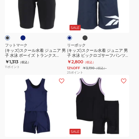
ツ
ク
ク
ク
ュ
付
ー
ー
テ
ロ
ネ
ブ
ネ
き
ル
ル
ィ
ッ
ラ
イ
JSCSLD24X
ッ
水
水
ブ
ト
ビ
SALE
ク
ー
着
着
ス
ボ
ジ
ジ
ポ
ト
フットマーク
リーボック
ュ
ュ
ー
ム
(キッズ)スクール水着 ジュニア 男
(キッズ)スクール水着 ジュニア 男
子 水泳 ボーイズ トランクス
子 水泳 ビックロゴサーフパンツ
ニ
ニ
ツ
1991111-
0247300
130-180センチ 115430 初心者 フ
￥1,313
￥2,800
（税込）
（税込）
ア
ア
ス
009
ィットネス ス スポーツ
11
ポイント
12%OFF
￥3,190
（税込）
男
男
イ
25
ポイント
(キ
(キ
子
子
ム
ッ
ッ
水
水
パ
ズ)
ズ)
泳
泳
ン
ス
ス
ボ
ビ
ツ
ク
ク
ー
ッ
947018
ー
ー
イ
ク
小
ネ
ブ
ル
ル
ズ
ロ
学
イ
ラ
水
水
ビ
ト
ゴ
生
SALE
ッ
ー
ク
着
着
ラ
サ
子