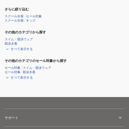
ズ
ト
さらに絞り込む
A
レ
スクール水着
/
セール対象
ラ
ー
スクール水着
/
キッズ
イ
ニ
その他のカテゴリから探す
ン
ン
スイム・競泳ウェア
イ
グ
競泳水着
ン
ス
すべて表示する
ナ
パ
その他のカテゴリのセール対象から探す
ー
ッ
セール対象
/
スイム・競泳ウェア
パ
ツ
セール対象
/
競泳水着
ン
ブ
すべて表示する
ツ
ラ
付
ッ
き
ク
USCPIP24X
×
グ
レ
サポート
ー