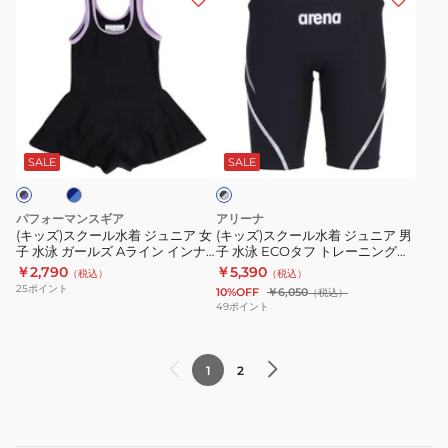
0245301NVY
ネ
子
子
ッ
ッ
ス
水
水
ズ)
ズ)
ス
泳
泳
ス
ス
ス
ト
T
ク
ク
ポ
ラ
シ
ー
ー
ネ
ー
ブ
ン
ャ
ル
ル
ラ
ツ
ク
ツ
水
水
SALE
SALE
ッ
ス
付
ク
着
着
×
紐
き
ジ
ジ
グ
パフォーマンスギア
アリーナ
な
セ
ュ
ュ
レ
(キッズ)スクール水着 ジュニア 女
(キッズ)スクール水着 ジュニア 男
ー
し
パ
子 水泳 ガールズ Aライン インナ
子 水泳 ECOタフ トレーニングス
ニ
ニ
ーパンツ付き USCPIP24X
パッツ ブラック×グレー 130-
￥2,790
￥5,390
0242176NVY
レ
（税込）
（税込）
ア
ア
140cm AS5SWM00B BKGY
25
ポイント
10%OFF
￥6,050
（税込）
ー
女
男
49
ポイント
ト
子
子
3
水
水
点
1
2
泳
泳
372855-
ガ
ECO
26
ー
タ
ル
フ