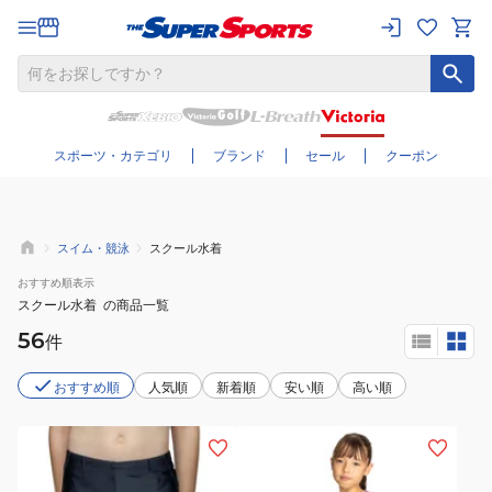
さらに絞り込む
スポーツ・カテゴリ
ブランド
セール
クーポン
スイム・競泳
スクール水着
おすすめ
順表示
スクール水着
の商品一覧
56
件
おすすめ順
人気順
新着順
安い順
高い順
(キ
(キ
ッ
ッ