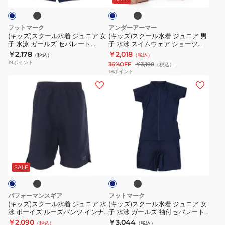
ビ
ク
ー
着
着
ー
ー
116979
ジ
ジ
ル
ツ
セ
フットマーク
アンダーアーマー
ュ
ュ
ウ
イ
パ
(キッズ)スクール水着 ジュニア 女
(キッズ)スクール水着 ジュニア 男
子 水泳 ガールズ セパレート
子 水泳 スイムウェア ショーツ
ニ
ニ
エ
ン
レ
0247301
120-160サイズ 6012504
￥2,178
￥2,018
（税込）
（税込）
ア
ア
ア
ナ
ー
19
ポイント
36%OFF
￥3,190
（税込）
女
男
0245300
ー
ト
18
ポイント
(キ
(キ
子
子
ブ
半
ッ
ッ
水
水
リ
袖
ズ)
ズ)
泳
泳
ー
ス
ス
ガ
ス
フ
ク
ク
ー
イ
付
ー
ー
ル
ム
き
ブ
ブ
ネ
ル
ル
ズ
ウ
120-
ラ
イ
ッ
水
水
セ
ェ
160
ビ
SALE
ク
ー
着
着
パ
ア
セ
ジ
ジ
レ
シ
ン
パフォーマンスギア
フットマーク
ュ
ュ
ー
ョ
チ
(キッズ)スクール水着 ジュニア 水
(キッズ)スクール水着 ジュニア 女
泳 ボーイズ ルーズパンツ インナ
子 水泳 ガールズ 袖付セパレート
ニ
ニ
ト
ー
6001930
ーパンツ付き JSCSLD24X
0247302
￥2,090
￥3,044
（税込）
（税込）