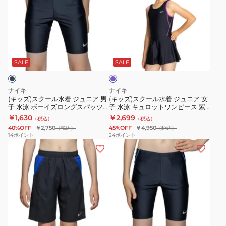
ズ)
ズ)
ス
ス
ク
ク
ー
ー
パ
ル
ル
ー
水
水
プ
SALE
SALE
ル
着
着
ジ
ジ
ナイキ
ナイキ
ュ
ュ
(キッズ)スクール水着 ジュニア 男
(キッズ)スクール水着 ジュニア 女
子 水泳 ボーイズロングスパッツ
子 水泳 キュロットワンピース 紫
ニ
ニ
黒 110-180サイズ 1991122-0009
110-170センチ 1991106-012 スク
￥1,630
￥2,699
（税込）
（税込）
ア
ア
男子水着
水 学校 部活 学生 小学生 中学生
40%OFF
￥2,750
45%OFF
￥4,950
（税込）
（税込）
男
女
14
ポイント
24
ポイント
(キ
(キ
子
子
ッ
ッ
水
水
ズ)
ズ)
泳
泳
ス
ス
ボ
キ
ク
ク
ー
ュ
ー
ー
イ
ロ
ブ
ル
ル
ズ
ッ
ル