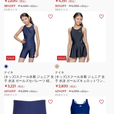
￥2,690
￥4,191
（税込）
（税込）
女
ア
ス
ッ
着
38%OFF
￥4,400
30%OFF
￥6,050
（税込）
（税込）
子
女
110-
ツ
女
24
ポイント
38
ポイント
(キ
(キ
水
子
170
紺
子
ッ
ッ
泳
水
セ
110-
水
ズ)
ズ)
パ
泳
ン
170
着
ス
ス
フ
T
チ
サ
ス
ク
ク
ォ
シ
1991106-
イ
パ
ー
ー
ー
ャ
006
ズ
ッ
オ
ル
ル
マ
ツ
ス
1991122-
ツ
レ
水
水
ン
セ
ク
0019
ン
SALE
SALE
ジ
着
着
ス
ッ
水
男
ジ
ジ
ス
ト
学
子
ナイキ
ナイキ
ュ
ュ
イ
オ
校
水
(キッズ)スクール水着 ジュニア 女
(キッズ)スクール水着 ジュニア 女
子 水泳 ガールズセパレーツ 紺
子 水泳 ガールズキュロットワン
ニ
ニ
ム
ン
部
着
120-170サイズ1991126-0019 セパ
ピース 黒×オレンジ 110-170サイ
￥3,221
￥2,830
（税込）
（税込）
ア
ア
ワ
ス
活
レート水着 女子水着 スパッツ
ズ 1991125-0004 女子水着 キュロ
40%OFF
￥5,390
42%OFF
￥4,950
（税込）
（税込）
ット
女
女
ン
ク
学
29
ポイント
25
ポイント
(キ
(キ
子
子
ピ
ー
生
ッ
ッ
水
水
ー
ル
小
ズ)
ズ)
泳
泳
ス
125665-
学