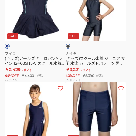
ガ
ス
セ
ボ
く
005
ト
ー
ク
パ
レ
れ
ウ
ラ
ル
ー
レ
ー
防
エ
ン
ブ
ズ
ル
ー
シ
止
ス
ク
ラ
キ
水
ツ
ョ
ス
ト
ス
ッ
SALE
SALE
ク
ュ
着
黒
ー
ナ
調
ロ
ジ
120-
ツ
ッ
整
フィラ
ナイキ
パ
ュ
170
ゴ
プ
可
(キッズ)ガールズ キュロパンAラ
(キッズ)スクール水着 ジュニア 女
イン 124685NSA1 スクール水着
子 水泳 ガールズセパレーツ 黒
ン
ニ
セ
ー
ボ
部
女の子 ワンピース
120-170サイズ 1991126-0009 セ
￥2,429
￥3,221
（税込）
（税込）
A
ア
ン
ル
タ
活
パレート水着 女子水着 スパッツ
44%OFF
￥4,400
40%OFF
￥5,390
（税込）
（税込）
ラ
女
チ
ド
ン
学
22
ポイント
29
ポイント
(キ
(キ
イ
子
1991107-
130-
ウ
校
ッ
ッ
ン
水
009
170
エ
小
ズ)
ズ)
124685NSA1
泳
ス
セ
ス
学
ス
ス
ス
ガ
ク
ン
ト
生
ク
ク
ク
ー
水
チ
調
競
ー
ー
ー
ル
学
1991104-
整
技
ネ
ル
ル
ル
ズ
生
020
可
競
イ