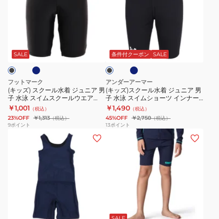
ス
ス
シ
捲
カ
ク
ク
ャ
れ
ッ
ー
ー
ツ
防
ト
ネ
ネ
ブ
ル
ル
セ
止
イ
ラ
ビ
水
水
ッ
付
ッ
SALE
条件付クーポン
SALE
ー
ク
着
着
ト
き
ジ
ジ
オ
ラ
フットマーク
アンダーアーマー
ュ
ュ
ン
ッ
(キッズ) スクール水着 ジュニア 男
(キッズ)スクール水着 ジュニア 男
子 水泳 スイムスクールウエア
子 水泳 スイムショーツ インナー
ニ
ニ
ス
シ
0245300
ブリーフ付き 120-160センチ
￥1,001
￥1,490
（税込）
（税込）
ア
ア
ク
ュ
6001930
23%OFF
￥1,313
45%OFF
￥2,750
（税込）
（税込）
男
男
ー
ス
9
ポイント
13
ポイント
(キ
(キ
子
子
ル
ク
ッ
ッ
水
水
125665-
ー
ズ)
ズ)
泳
泳
SAX
ル
ス
ス
ス
ス
130-
ク
ク
イ
イ
170
ー
ー
ム
ム
サ
ブ
ブ
ネ
ル
ル
ス
シ
イ
ラ
イ
ッ
水
水
ク
ョ
ズ
SALE