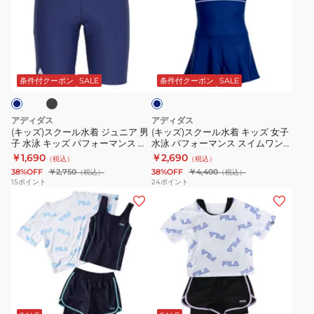
ス
ス
ガ
ガ
KMR17-
PPL
生
ク
ク
ー
ー
JC5269
中
ー
ー
ル
ル
学
ブ
ネ
ル
ル
ズ
ズ
生
イ
水
水
セ
キ
ア
ビ
条件付クーポン
SALE
条件付クーポン
SALE
ー
着
着
パ
ュ
ス
ジ
キ
レ
ロ
リ
アディダス
アディダス
ュ
ッ
ー
ッ
ー
(キッズ)スクール水着 ジュニア 男
(キッズ)スクール水着 キッズ 女子
子 水泳 キッズ パフォーマンス ロ
水泳 パフォーマンス スイムワン
ニ
ズ
ツ
ト
ト
ゴ スイミング ハーフスパッツ
ピース KMR17-JC5268
￥1,690
￥2,690
（税込）
（税込）
ア
女
紺
ワ
KMR18
38%OFF
￥2,750
38%OFF
￥4,400
（税込）
（税込）
男
子
120-
ン
15
ポイント
24
ポイント
(キ
(キ
子
水
170
ピ
ッ
ッ
水
泳
サ
ー
ズ)
ズ)
泳
パ
イ
ス
ス
ジ
キ
フ
ズ
黒
ク
ュ
ッ
ォ
1991126-
×
ー
ニ
ズ
ー
0019
オ
パ
ル
ア
パ
マ
セ
レ
ー
水
女