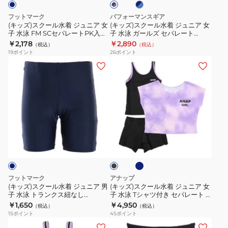
×
×
ジ
ジ
ン
ー
供
ブ
パ
フットマーク
パフォーマンスギア
ル
ュ
ュ
ー
ク
フ
プ
(キッズ)スクール水着 ジュニア 女
(キッズ)スクール水着 ジュニア 女
ー
プ
子 水泳 FM SCセパレートPK入り
子 水泳 ガールズ セパレート
ニ
ニ
ス
パ
ー
ル
0245301NVY
TSCPIP24X
￥2,178
￥2,890
（税込）
（税込）
ア
ア
0247300
ン
ル
19
ポイント
26
ポイント
女
女
ツ
(キ
(キ
子
子
130-
ッ
ッ
水
水
180
ズ)
ズ)
泳
泳
セ
ス
ス
FM
ガ
ン
ク
ク
SC
ー
チ
ー
ー
ネ
ブ
セ
ル
115430
ル
ル
イ
ラ
パ
ズ
初
ビ
水
水
ッ
ー
レ
セ
心
ク
着
着
ー
パ
者
ジ
ジ
フットマーク
アナップ
ト
レ
フ
ュ
ュ
(キッズ)スクール水着 ジュニア 男
(キッズ)スクール水着 ジュニア 女
PK
ー
ィ
子 水泳 トランクス紐なし
子 水泳 Tシャツ付き セパレート 3
ニ
ニ
0242176NVY
点 372855-26
￥1,650
￥4,950
入
ト
ッ
（税込）
（税込）
ア
ア
15
ポイント
45
ポイント
り
TSCPIP24X
ト
男
女
(キ
(キ