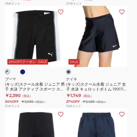
ア
ア
0247301
ツ
19
ポイント
27
ポイント
水
女
120-
(キ
(キ
泳
子
160
ッ
ッ
ボ
水
サ
ズ)
ズ)
ー
泳
イ
ス
ス
イ
ガ
ズ
ク
ク
ズ
ー
6012504
ー
ー
ネ
ブ
ル
ル
ル
ル
ラ
ー
ズ
水
水
ッ
20%OFFクーポン
SALE
SALE
ズ
袖
ク
着
着
パ
付
ジ
ジ
プーマ
ナイキ
ン
セ
ュ
ュ
(キッズ)スクール水着 ジュニア 男
(キッズ)スクール水着 ジュニア 女
ツ
パ
子 水泳 アクティブ スポーツ スイ
子 水泳 キュロットボトム 1991111-
ニ
ニ
ムパンツ 947018 小学生 子供 プ
009
￥2,390
￥1,749
イ
レ
（税込）
（税込）
ア
ア
ール
34%OFF
￥3,630
27%OFF
￥2,420
（税込）
（税込）
ン
ー
男
女
21
ポイント
15
ポイント
ナ
ト
(キ
(キ
子
子
ー
0247302
ッ
ッ
水
水
パ
ズ)
ズ)
泳
泳
ン
ス
ス
ア
キ