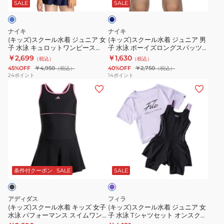
水
水
水
セ
小
ウ
練
泳
ビ
SALE
SALE
ー
着
着
着
パ
学
エ
習
男
ジ
ジ
女
レ
生
ス
競
子
ナイキ
ナイキ
ュ
ュ
の
ー
中
ト
泳
(キッズ)スクール水着 ジュニア 女
(キッズ)スクール水着 ジュニア 男
子 水泳 キュロットワンピース
子 水泳 ボーイズロングスパッツ
ニ
ニ
子
ツ
学
調
110-170センチ 1991106-006 スク
紺 110-170サイズ 1991122-0019
￥2,699
￥1,630
（税込）
（税込）
ア
ア
ワ
黒
生
整
水 学校 部活 学生 小学生 中学生ア
男子水着
45%OFF
￥4,950
40%OFF
￥2,750
（税込）
（税込）
スリート
女
男
ン
120-
め
可
24
ポイント
14
ポイント
(キ
(キ
子
子
ピ
170
く
部
ッ
ッ
水
水
ー
サ
れ
活
ズ)
ズ)
泳
泳
ス
イ
防
学
ス
ス
キ
ボ
ズ
止
校
ク
ク
ュ
ー
1991126-
ス
小
ー
ー
ロ
イ
0009
ナ
学
パ
ル
ル
ッ
ズ
セ
ッ
生
ー
水
水
ト
ロ
パ
プ
競
プ
条件付クーポン
SALE
SALE
ル
着
着
ワ
ン
レ
ボ
技
キ
ジ
ン
グ
ー
タ
競
アディダス
フィラ
ッ
ュ
ピ
ス
ト
ン
泳
(キッズ)スクール水着 キッズ 女子
(キッズ)スクール水着 ジュニア 女
水泳 パフォーマンス スイムワン
子 水泳 Tシャツセット オンスクー
ズ
ニ
ー
パ
水
ピース KMR17-JC5269
ル 125665-PPL