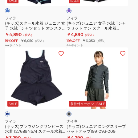
フ
ン
パ
ン
プ
SALE
SALE
ル
着
子
ォ
ス
レ
ジ
ジ
水
ー
ス
ー
110-
フィラ
フィラ
ュ
泳
マ
イ
ト
170
(キッズ)スクール水着 ジュニア 女
(キッズ)ジュニア 女子 水泳 Tシャ
子 水泳 Tシャツセット オンスクー
ツセット オン スクール水着
ニ
T
ン
ム
水
サ
ル 125666-SAX
125666-PPL
￥4,890
￥4,890
（税込）
（税込）
ア
シ
ス
ワ
着
イ
19%OFF
￥6,050
19%OFF
￥6,050
（税込）
（税込）
女
ャ
ロ
ン
女
ズ
44
ポイント
44
ポイント
(キ
(キ
子
ツ
ゴ
ピ
子
1991125-
ッ
ッ
水
セ
ス
ー
水
0004
ズ)
ズ)
泳
ッ
イ
ス
着
女
ブ
ジ
T
ト
ミ
KMR17-
ス
子
ラ
ュ
シ
オ
ン
JC5268
パ
水
ウ
ニ
ャ
ン
グ
ッ
着
ブ
ジ
ア
ツ
ス
ハ
ツ
キ
ラ
ン
ロ
セ
ク
ー
ュ
ッ
SALE
条件付クーポン
SALE
ク
グ
ン
ッ
ー
フ
ロ
ワ
グ
ト
ル
ス
ッ
フィラ
ナイキ
ン
ス
オ
水
パ
ト
(キッズ)ブラウジングワンピース
(キッズ)ジュニア ロングスリーブ
水着 127689NSA1 スクール水着
セットアップ1991093-009
ピ
リ
ン
着
ッ
女の子 ガールズ UVカット
￥3,290
￥4,290