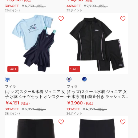
（税込）
（税込）
ー
ー
ス
125666-
ツ
30%OFF
￥4,730
44%OFF
￥7,700
（税込）
（税込）
ス
ブ
ク
PPL
KMR18
29
ポイント
39
ポイント
(キ
(キ
水
セ
ー
ッ
ッ
着
ッ
ル
ズ)
ズ)
127689NSA1
ト
125666-
ス
ス
ス
ア
SAX
ク
ク
ク
ッ
ー
ー
ー
プ
ネ
×
ブ
ル
ル
ル
1991093-
イ
ラ
水
水
ビ
水
009
SALE
SALE
ッ
―
ク
着
着
着
サ
×
ジ
ジ
女
ッ
パ
フィラ
フィラ
ク
ュ
ュ
ー
の
(キッズ)スクール水着 ジュニア 女
(キッズ)スクール水着 ジュニア 女
ス
プ
子 水泳 シャツセット オンスクー
子 水泳 捲れ防止付き ラッシュス
ニ
ニ
子
ル
ル 125665-SAX
クール 130-170サイズ 116979 セ
￥4,191
￥3,980
（税込）
（税込）
ア
ア
ガ
パレート 半袖
30%OFF
￥6,050
19%OFF
￥4,950
（税込）
（税込）
女
女
ー
38
ポイント
36
ポイント
(キ
(キ
子
子
ル
ッ
ッ
水
水
ズ
ズ)
ズ)
泳
泳
UV