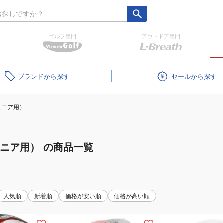
ゴルフ専門
アウトドア専門
ブランド
セール
ュニア用）
ュニア用）
の商品一覧
人気順
新着順
価格が安い順
価格が高い順
(キ
(キ