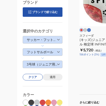
ル
ュ
ブランド
ド
ニ
カ
ア
ブランドで絞り込む
グ
ブ
レ
ッ
レ
ル
フ
ッ
ー
ー
ド
プ
ッ
2026
ト
選択中のカテゴリ
フ
サ
スフィーダ
サッカー・フットサル
(キッズ)ジュニア
ッ
ル
ル 検定球 INFINI
ト
ボ
26IM04
￥5,720
（税込）
サ
ー
フットサルボール
156
ポイント
(
3
%)
UP
ル
ル
ADFF320
検
3号球（ジュニア用）
定
球
クリア
適用
INFINITO
META
SB-
カラー
26IM04
さらに絞り込む