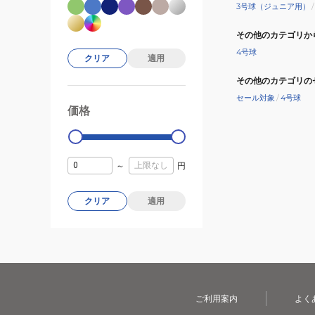
3号球（ジュニア用）
/
その他のカテゴリか
4号球
クリア
適用
その他のカテゴリの
セール対象
/
4号球
価格
99000
0
～
円
クリア
適用
ご利用案内
よく