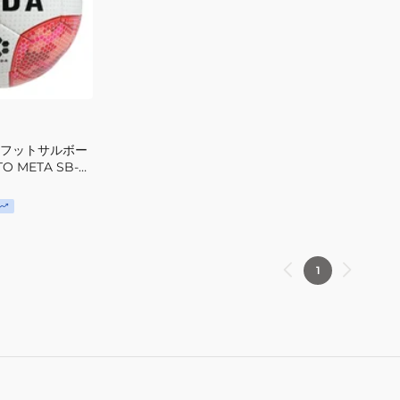
HO23
ジ
FJ5547-
オ
110-
フ
YTH
ッ
ト
サ
ル
 フットサルボー
3000
TO META SB-
3
号
球
F8N3000
1