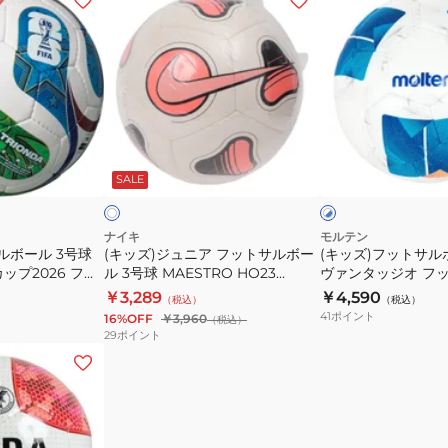
ッ
ッ
ズ)
ズ)
ジ
フ
ュ
ッ
ニ
ト
ア
サ
オ
ホ
フ
ル
フ
ワ
SALE
ホ
イ
イ
ッ
ボ
ト
ト
ト
ー
×
ブ
サ
ル
ナイキ
モルテン
ル
ルボール 3号球
(キッズ)ジュニア フットサルボー
(キッズ)フットサル
ル
検
ー
ップ2026 フッ
ル 3号球 MAESTRO HO23
ヴァンタッジオ フッ
ボ
定
FJ5547-110-YTH
3号球 F8N3000
￥3,289
￥4,590
（税込）
（税込）
ー
球
41
ポイント
16%OFF
￥3,960
（税込）
ル
ヴ
29
ポイント
3
ァ
号
ン
球
タ
MAESTRO
ッ