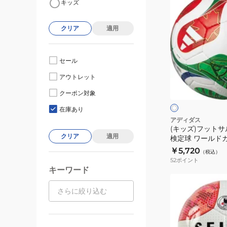
キッズ
ッ
ズ)
クリア
適用
フ
ッ
ト
セール
サ
ホ
アウトレット
ル
ワ
イ
ボ
クーポン対象
ト
ワ
ー
イ
在庫あり
ト
ル
アディダス
(キッズ)フットサ
3
クリア
適用
検定球 ワールドカ
号
トサル ADFF320
￥5,720
（税込）
球
52
ポイント
検
キーワード
定
(キ
球
ッ
ワ
ズ)
ー
ジ