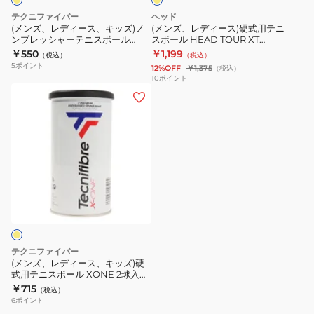
ボ
ッ
式
テクニファイバー
ヘッド
ー
ズ)
用
(メンズ、レディース、キッズ)ノ
(メンズ、レディース)硬式用テニ
ル
ンプレッシャーテニスボール
スボール HEAD TOUR XT
ノ
テ
STAGE1 2個パック TBP2GR1-
570824
￥550
￥1,199
STAGE2
（税込）
（税込）
ン
ニ
000
5
ポイント
12%OFF
￥1,375
（税込）
2
プ
ス
10
ポイント
個
(メ
レ
ボ
パ
ン
ッ
ー
ッ
ズ、
シ
ル
ク
レ
ャ
HEAD
TBP2OR1-
デ
ー
TOUR
000
ィ
テ
XT
ー
ニ
570824
ス、
ス
キ
ボ
ッ
ー
テクニファイバー
ズ)
ル
(メンズ、レディース、キッズ)硬
式用テニスボール XONE 2球入り
硬
STAGE1
TBA2XE1-000
￥715
（税込）
式
2
6
ポイント
用
個