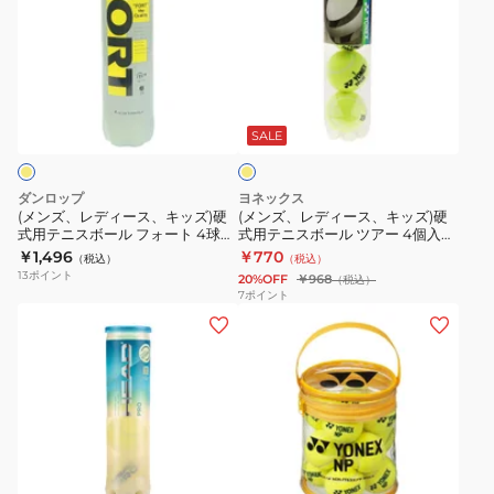
ズ、
ズ、
レ
レ
デ
デ
ィ
ィ
イ
ー
ー
エ
ス、
ス、
ロ
SALE
ー
キ
キ
ッ
ッ
ダンロップ
ヨネックス
ズ)
ズ)
(メンズ、レディース、キッズ)硬
(メンズ、レディース、キッズ)硬
式用テニスボール フォート 4球入
式用テニスボール ツアー 4個入
硬
硬
り DFCPFYLPT4TIN
TB-TUR4P-004
￥1,496
￥770
（税込）
（税込）
式
式
13
ポイント
20%OFF
￥968
（税込）
用
用
7
ポイント
(メ
(メ
テ
テ
ン
ン
ニ
ニ
ズ、
ズ、
ス
ス
レ
レ
ボ
ボ
デ
デ
ー
ー
ィ
ィ
ル
ル
イ
ー
ー
フ
ツ
エ