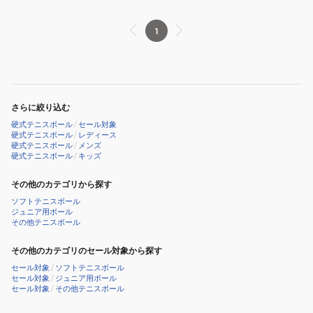
テ
パ
ニ
ッ
1
ス
ク
ボ
TBP2GR1-
ー
000
ル
さらに絞り込む
XONE
硬式テニスボール
/
セール対象
2
硬式テニスボール
/
レディース
硬式テニスボール
/
メンズ
球
硬式テニスボール
/
キッズ
入
り
その他のカテゴリから探す
TBA2XE1-
ソフトテニスボール
ジュニア用ボール
000
その他テニスボール
その他のカテゴリのセール対象から探す
セール対象
/
ソフトテニスボール
セール対象
/
ジュニア用ボール
セール対象
/
その他テニスボール