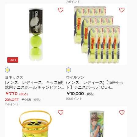
7
ポイント
入
ャ
用
(メ
(メ
り
ー
テ
ン
ン
プ
ボ
ニ
ズ、
ズ、
レ
ー
ス
レ
レ
ッ
ル
ボ
デ
デ
シ
12
ー
ィ
ィ
ャ
個
イ
ル
ー
ー
エ
ー
入
セ
ス、
ス)
ロ
SALE
ボ
り
ン
ー
キ
【15
ー
TB-
ト
ッ
缶
ヨネックス
ウイルソン
ル
NP12-
ジ
ズ)
セ
(メンズ、レディース、キッズ)硬
(メンズ、レディース)【15缶セッ
571714
004
ェ
式用テニスボール チャンピオンシ
ト】テニスボール TOUR
硬
ッ
ップ 4個入 TB-CHS4P-004
STANDARD WRT103800 自主練
イ
￥770
￥10,000
ー
（税込）
（税込）
式
ト】
(60球入り)
90
ポイント
エ
20%OFF
￥968
（税込）
ム
用
テ
7
ポイント
ロ
ス
(メ
(メ
テ
ニ
ー
1
ン
ン
ニ
ス
缶
ズ、
ズ、
ス
ボ
4
レ
レ
ボ
ー