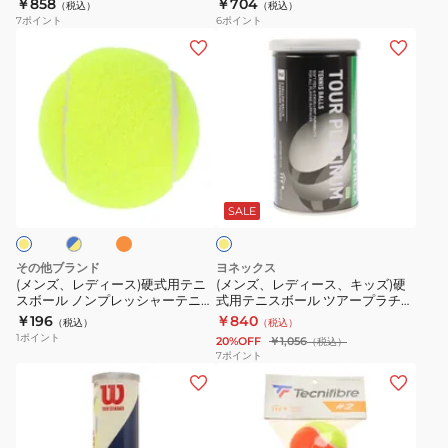
￥858
￥704
り
MY
（税込）
（税込）
式
式
7
ポイント
6
ポイント
硬
NEW
用
用
(メ
(メ
式
BALL
テ
テ
ン
ン
テ
ス
ニ
ニ
ズ、
ズ、
ニ
テ
ス
ス
レ
レ
ス
ー
ボ
ボ
デ
デ
プ
ジ
ー
ー
ィ
ィ
オ
レ
3
ブ
イ
ル
ル
ー
ー
レ
エ
ッ
3
2
577094
ン
ス)
ス、
ロ
SALE
シ
個
ジ
個
4B
ー
硬
キ
ャ
パ
入
HEAD
式
ッ
その他ブランド
ヨネックス
ー
ッ
DAOBYL2TIN
CP
用
ズ)
(メンズ、レディース)硬式用テニ
(メンズ、レディース、キッズ)硬
ボ
ク
4DZ
スボール ノンプレッシャーテニス
式用テニスボール ツアープラチナ
テ
硬
ボール 738NN3ZK0092
ム 2個入 TB-TPL2P-004
ー
TBP3RD1-
￥196
￥840
（税込）
（税込）
ニ
式
1
ポイント
ル
000
20%OFF
￥1,056
（税込）
ス
用
7
ポイント
イ
(メ
(メ
ボ
テ
エ
ン
ン
ー
ニ
ロ
ズ、
ズ、
ル
ス
ー
レ
レ