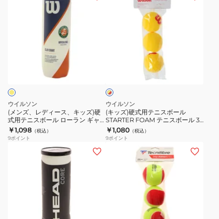
テ
ボ
ン
ッ
入
ニ
ー
ズ、
ズ)
り
ス
ル
レ
硬
DFORTFYL2TIN
ボ
オ
デ
式
ー
ー
ィ
用
イ
ル
ス
ー
テ
エ
セ
ト
ス、
ニ
ロ
ン
ラ
ー
キ
ス
×
ト
リ
ッ
ボ
レ
ウイルソン
ウイルソン
ジ
ア
ズ)
ー
ッ
(メンズ、レディース、キッズ)硬
(キッズ)硬式用テニスボール
ド
ェ
ン
式用テニスボール ローラン ギャ
STARTER FOAM テニスボール 3
硬
ル
ロス クレー コート 3球入
球入 WRZ258900
￥1,098
￥1,080
ー
オ
（税込）
（税込）
式
STARTER
WRT125000
9
ポイント
9
ポイント
ム
ー
用
FOAM
(メ
(メ
ス
プ
テ
テ
ン
ン
プ
ン
ニ
ニ
ズ、
ズ、
レ
1
ス
ス
レ
レ
ミ
缶/2
ボ
ボ
デ
デ
ア
球
ー
ー
ィ
ィ
ム
入
イ
ル
ル
ー
ー