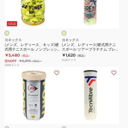
球
デ
デ
ー
ル
入
ィ
ィ
ル
TOUR
イ
り
ー
ー
チ
STANDARD
エ
STJAMESJ4TIN
ス、
ス)
ャ
WRT103800
ロ
SALE
ー
キ
硬
ン
自
ッ
式
ピ
主
ヨネックス
ヨネックス
ズ)
用
オ
練
(メンズ、レディース、キッズ)硬
(メンズ、レディース)硬式用テニ
式用テニスボール ノンプレッシャ
スボール ツアープラチナム ブレ
硬
テ
ン
(60
ーボール 30個入り TB-NP30-
ークパック缶 4個入り TB-
￥5,480
￥1,620
（税込）
（税込）
式
ニ
シ
球
004
TPL4BP-004
14
ポイント
12%OFF
￥6,270
（税込）
用
ス
ッ
入
49
ポイント
(メ
(メ
テ
ボ
プ
り)
ン
ン
ニ
ー
4
ズ、
ズ、
ス
ル
個
レ
レ
ボ
ツ
入
デ
デ
ー
ア
TB-
ィ
ィ
ル
ー
CHS4P-
イ
ー
ー
ノ
プ
004
エ
ス、
ス、
ン
ラ
ロ
ー
キ
キ
プ
チ