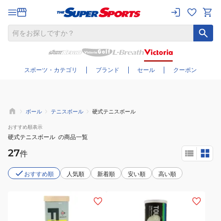
さらに絞り込む
スポーツ・カテゴリ
ブランド
セール
クーポン
ボール
テニスボール
硬式テニスボール
おすすめ
順表示
硬式テニスボール
の商品一覧
27
件
おすすめ順
人気順
新着順
安い順
高い順
(メ
(メ
ン
ン