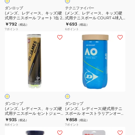
ッ
ッ
レ
ナ
ダンロップ
テクニファイバー
ズ)
ズ)
ッ
ム
(メンズ、レディース、キッズ)硬
(メンズ、レディース、キッズ)硬
式用テニスボール フォート 1缶 2
式用テニスボール COURT 4球入
硬
硬
シ
ブ
球入り DFORTFYL2TIN
り TBA4CT1-000
￥792
￥693
（税込）
（税込）
式
式
ャ
レ
7
ポイント
6
ポイント
用
用
ー
ー
(メ
(メ
テ
テ
ボ
ク
ン
ン
ニ
ニ
ー
パ
ズ、
ズ、
ス
ス
ル
ッ
レ
レ
ボ
ボ
30
ク
デ
デ
ー
ー
個
缶
ィ
ィ
イ
ル
ル
入
4
ー
ー
エ
フ
COURT
り
個
ス、
ス)
ロ
ォ
4
TB-
入
ー
キ
硬
ー
球
NP30-
り
ッ
式
ダンロップ
ダンロップ
ト
入
004
TB-
ズ)
用
(メンズ、レディース、キッズ)硬
(メンズ、レディース)硬式用テニ
1
り
TPL4BP-
式用テニスボール セントジェーム
スボール オーストラリアンオープ
硬
テ
スプレミアム 1缶 4球入り
ン 1缶/2球入 DAOAYL2TIN
￥935
￥858
缶
TBA4CT1-
004
（税込）
（税込）
式
ニ
STJAMESPRMA4TIN
8
ポイント
7
ポイント
2
000
用
ス
(メ
(キ
球