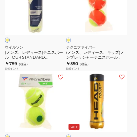
ノ
ボ
デ
デ
ン
ー
ィ
ィ
プ
ル
イ
ー
ー
レ
ツ
エ
ス)
ス、
ッ
ア
ロ
ー
テ
キ
シ
ー
ニ
ッ
ャ
プ
ウイルソン
テクニファイバー
ス
ズ)
ー
ラ
(メンズ、レディース)テニスボー
(メンズ、レディース、キッズ)ノ
ル TOUR STANDARD
ンプレッシャーテニスボール
ボ
ノ
テ
チ
WRT103800 自主練
STAGE2 2個パック TBP2OR1-
￥759
￥550
（税込）
（税込）
ー
ン
ニ
ナ
000
6
ポイント
5
ポイント
ル
プ
ス
ム
(メ
(メ
TOUR
レ
ボ
2
ン
ン
STANDARD
ッ
ー
個
ズ、
ズ、
WRT103800
シ
ル
入
レ
レ
自
ャ
738NN3ZK0092
TB-
デ
デ
主
ー
TPL2P-
ィ
ィ
イ
練
テ
004
ー
ー
エ
ニ
ス、
ス)
ロ
SALE
ス
ー
キ
硬