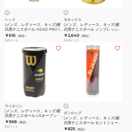
ス、
ス、
ォ
ア
ロ
ー
キ
キ
ー
ー
ッ
ッ
ト
4
ヘッド
ヨネックス
ズ)
ズ)
4
個
(メンズ、レディース、キッズ)硬
(メンズ、レディース、キッズ)硬
式用テニスボール HEAD PRO 1缶
式用テニスボール ノンプレッシャ
硬
硬
球
入
4球入り プレッシャーボール
ーボール 12個入り TB-NP12-004
￥616
￥2,640
（税込）
（税込）
式
式
入
TB-
571714 イエロー
5
ポイント
24
ポイント
用
用
り
TUR4P-
(メ
テ
テ
DFCPFYLPT4TIN
004
ン
ニ
ニ
ズ、
ス
ス
レ
ボ
ボ
デ
ー
ー
ィ
イ
ル
ル
ー
エ
HEAD
ノ
ス、
ロ
PRO
ン
ー
キ
ウイルソン
1
プ
ッ
(メンズ、レディース、キッズ)硬
ダンロップ
缶
レ
式用テニスボール USオープン・
ズ)
(メンズ、レディース、キッズ)硬
エクストラ・デューティ(US
￥968
4
ッ
（税込）
式用テニスボール セントジェーム
硬
OPEN EXTRA DUTY)
8
ポイント
ス 1缶 4球入り STJAMESJ4TIN
￥825
球
シ
WRT1000J 自主練
（税込）
式