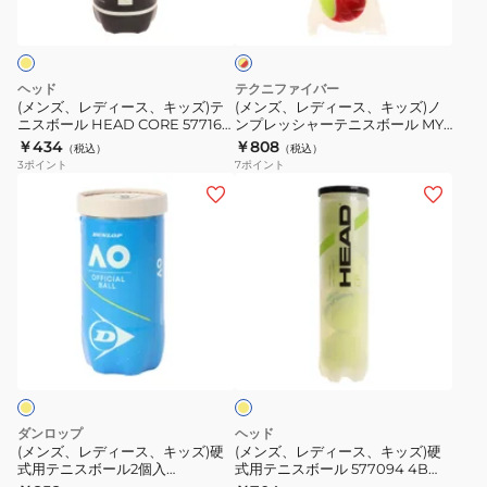
エ
1
DAOAYL2TIN
ロ
3
ス、
ス、
ロ
缶
ー
球
ー
キ
キ
4
×
ラ
入
ッ
ッ
レ
ヘッド
テクニファイバー
球
ン
WRZ258900
ズ)
ズ)
ッ
(メンズ、レディース、キッズ)テ
(メンズ、レディース、キッズ)ノ
入
ド
ギ
ニスボール HEAD CORE 577163
ンプレッシャーテニスボール MY
テ
ノ
1缶 3球入り 硬式テニス プレッシ
NEW BALL ステージ3 3個パック
り
￥434
￥808
ャ
（税込）
（税込）
ニ
ン
ャーボール イエロー
TBP3RD1-000
3
ポイント
7
ポイント
STJAMESPRMA4TIN
ロ
ス
プ
(メ
(メ
ス
ボ
レ
ン
ン
ク
ー
ッ
ズ、
ズ、
レ
ル
シ
レ
レ
ー
HEAD
ャ
デ
デ
コ
CORE
ー
ィ
ィ
ー
イ
577163
テ
ー
ー
エ
ト
1
ニ
ス、
ス、
ロ
3
缶
ス
ー
キ
キ
球
3
ボ
ッ
ッ
ダンロップ
ヘッド
入
球
ー
ズ)
ズ)
(メンズ、レディース、キッズ)硬
(メンズ、レディース、キッズ)硬
WRT125000
入
ル
式用テニスボール2個入
式用テニスボール 577094 4B
硬
硬
DAOBYL2TIN
HEAD CP 4DZ