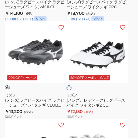
ク
ク
ル
(メンズ)ラグビースパイク ラグビ
(メンズ)ラグビースパイク ラグビ
R1GA230003
ー
バ
ーシューズ ワイタンギ II CL
ーシューズ ワイタンギ PRO
ラ
ラ
サ
ー
R1GA250104
R1GA260001
￥14,300
￥18,700
（税込）
（税込）
グ
グ
ル
UP
UP
1,300
ポイント
(
10
%)
510
ポイント
(
3
%)
ビ
ビ
(メ
タ
(メ
ー
ー
ン
ッ
ン
シ
シ
ズ)
ク
ズ、
ュ
ュ
ラ
ル
レ
ー
ー
グ
LETHAL
デ
ズ
ズ
ビ
TACKLE
ィ
ワ
ワ
ホ
ー
1111A263.001
ー
ワ
イ
イ
ス
ス)
20%OFFクーポン
20%OFFクーポン
SALE
イ
タ
タ
ト
パ
ラ
ン
ン
イ
グ
ミズノ
ミズノ
ギ
ギ
ク
ビ
(メンズ)ラグビースパイク ラグビ
(メンズ、レディース)ラグビース
II
PRO
ーシューズ ワイタンギ CLUB
パイク ワイタンギ2 CL
ラ
ー
R1GA261001
R1GA200109 ラグビーシューズ
CL
￥13,200
R1GA260001
￥12,150
（税込）
（税込）
グ
ス
120
ポイント
110
ポイント
R1GA250104
ビ
パ
(メ
(メ
ー
イ
ン
ン
シ
ク
ズ)
ズ)