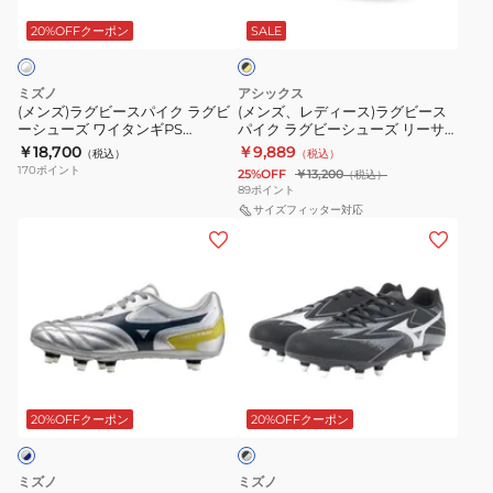
ー
ー
ュ
タ
ラ
ス
ス)
20%OFFクーポン
SALE
ッ
ー
ン
ク
パ
ラ
ズ
ギ
×
イ
グ
DS
CLUB
イ
ミズノ
アシックス
ク
ビ
エ
(メンズ)ラグビースパイク ラグビ
(メンズ、レディース)ラグビース
LIGHT
R1GA261004
ロ
ーシューズ ワイタンギPS
パイク ラグビーシューズ リーサ
ラ
ー
GAIN
ー
R1GA230003
ルタックル LETHAL TACKLE
￥18,700
￥9,889
（税込）
（税込）
グ
ス
1111A263.001
ST
170
ポイント
25%OFF
￥13,200
（税込）
ビ
パ
89
ポイント
WIDE
ー
イ
サイズフィッター対応
1101A041.104
(メ
(メ
シ
ク
ン
ン
ュ
ラ
ズ)
ズ)
ー
グ
ラ
ラ
ズ
ビ
グ
グ
ワ
ー
ビ
ビ
イ
シ
ブ
ー
ー
タ
ュ
ラ
ス
ス
20%OFFクーポン
20%OFFクーポン
ッ
ン
ー
ク
パ
パ
ギ
ズ
×
イ
イ
PS
リ
シ
ミズノ
ミズノ