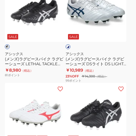
ュ
ワ
ラ
ラ
ー
イ
グ
グ
ズ
タ
ビ
ビ
ホ
ワ
ン
ー
ー
ワ
イ
ギ
ス
ス
SALE
SALE
イ
タ
2
ト
パ
パ
×
ン
CL
イ
イ
ネ
アシックス
アシックス
ギ
R1GA200109
ク
ク
イ
(メンズ)ラグビースパイク ラグビ
(メンズ)ラグビースパイク ラグビ
ビ
CLUB
ラ
ーシューズ LETHAL TACKLE
ーシューズ DSライト DS LIGHT
ラ
ラ
ー
WIDE P507Y.003
GAIN ST WIDE 1101A041.103
￥8,980
￥10,989
R1GA261001
グ
（税込）
（税込）
グ
グ
81
ポイント
23%OFF
￥14,300
（税込）
ビ
ビ
ビ
99
ポイント
ー
(メ
(メ
ー
ー
シ
ン
ン
シ
シ
ュ
ズ)
ズ)
ュ
ュ
ー
ラ
ラ
ー
ー
ズ
グ
グ
ズ
ズ
ビ
ビ
LETHAL
DS
ブ
ー
ー
TACKLE
ラ
ラ