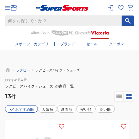
さらに絞り込む
スポーツ・カテゴリ
ブランド
セール
クーポン
ラグビー
ラグビースパイク・シューズ
おすすめ
順表示
ラグビースパイク・シューズ
の商品一覧
13
件
おすすめ順
人気順
新着順
安い順
高い順
(メ
(メ
ン
ン