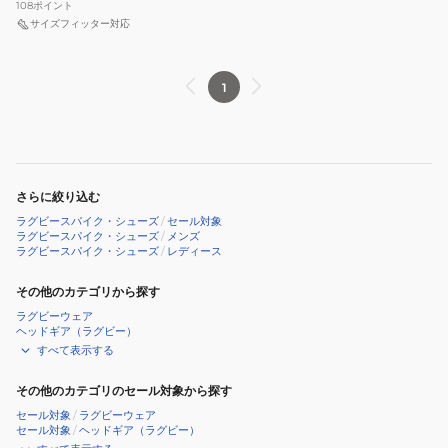
108
ポイント
R1GA240160
パ
サイズフィッター対応
イ
ク
1
ワ
イ
タ
ン
ギ
さらに絞り込む
2
ラグビースパイク・シューズ
/
セール対象
CL
ラグビースパイク・シューズ
/
メンズ
ラグビースパイク・シューズ
/
レディース
R1GA200100
ラ
その他のカテゴリから探す
グ
ラグビーウェア
ビ
ヘッドギア（ラグビー）
すべて表示する
ー
シ
その他のカテゴリのセール対象から探す
ュ
セール対象
/
ラグビーウェア
ー
セール対象
/
ヘッドギア（ラグビー）