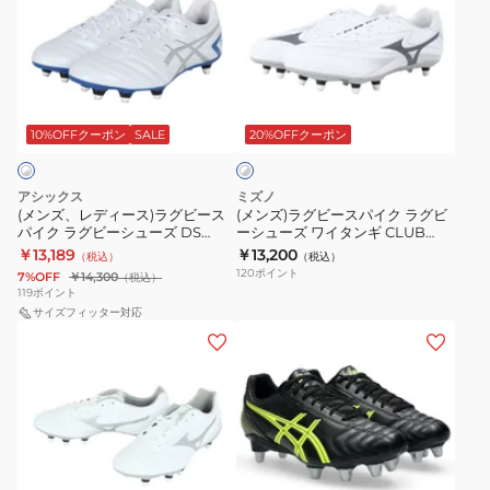
ズ、
ズ)
レ
ラ
デ
グ
ィ
ビ
ホ
ー
ー
ワ
ス)
ス
10%OFFクーポン
SALE
20%OFFクーポン
イ
ト
ラ
パ
×
グ
イ
グ
アシックス
ミズノ
ビ
ク
レ
(メンズ、レディース)ラグビース
(メンズ)ラグビースパイク ラグビ
ー
パイク ラグビーシューズ DS
ーシューズ ワイタンギ CLUB
ー
ラ
LIGHT GAIN ST WIDE
R1GA261004
￥13,189
￥13,200
（税込）
（税込）
ス
グ
1101A041.104
120
ポイント
7%OFF
￥14,300
（税込）
パ
ビ
119
ポイント
イ
サイズフィッター対応
ー
(メ
(メ
ク
シ
ン
ン
ラ
ュ
ズ)
ズ、
グ
ー
ラ
レ
ビ
ズ
グ
デ
ー
ワ
ビ
ィ
シ
イ
ブ