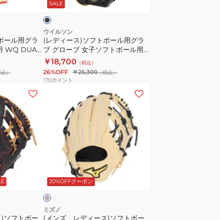
SALE
WQ
ボ
DUAL
ー
87
ル
ウイルソン
トボール用グラ
(レディース)ソフトボール用グラ
WBW103151
用
 WQ DUAL
ブ グローブ 女子ソフトボール用
グ
Wilson Bear DUAL 内野手用
￥18,700
（税込）
ラ
WBW103923
26%OFF
￥25,300
税込）
（税込）
ブ
170
ポイント
グ
(メ
ロ
ン
ー
ズ、
ブ
レ
女
デ
子
ィ
ソ
ー
ベ
フ
ス)
ー
LE
20%OFFクーポン
ト
ソ
ボ
フ
ー
ト
ミズノ
ス)ソフトボー
(メンズ、レディース)ソフトボー
ル
ボ