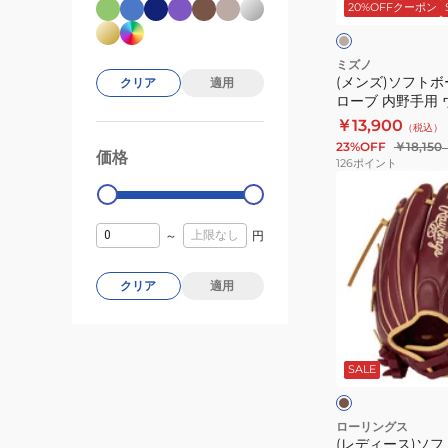
ジ
20%OFFクーポン
野
ル
ュ
ク
手
用
用
グ
ミズノ
(メンズ)ソフトボ
ウ
クリア
適用
ラ
ローブ 内野手用
ィ
ブ
レッド AXI サイズ9
￥13,900
（税込）
ル
グ
8066
23%OFF
￥18,150
ド
価格
ロ
99000
0
126
ポイント
ラ
ー
(レ
イ
ブ
デ
ブ
内
ィ
～
円
レ
野
ー
ッ
手
ス)
クリア
適用
ド
用
ソ
AXI
ウ
フ
ブ
24AW
ィ
ト
ラ
ウ
1AJGS31513
SALE
ル
ボ
ン
ク
8066
ド
ー
ラ
ル
ローリングス
(レディース)ソ
イ
用