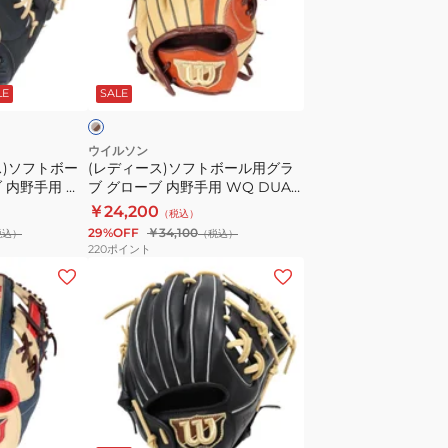
女
ス)
子
ソ
ソ
フ
ベ
フ
ト
ー
LE
SALE
ト
ボ
ボ
ー
ー
ル
ウイルソン
ス)ソフトボー
(レディース)ソフトボール用グラ
ル
用
 内野手用 グ
ブ グローブ 内野手用 WQ DUAL
用
グ
LECT
87 WBW103151
￥24,200
（税込）
Wilson
ラ
29%OFF
￥34,100
税込）
（税込）
Bear
ブ
220
ポイント
DUAL
グ
(レ
内
ロ
デ
野
ー
ィ
手
ブ
ー
用
内
ス)
WBW103921
野
ソ
手
フ
ブ
用
ト
ラ