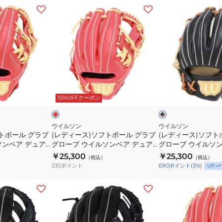
ラ
グ
内
(レ
(レ
イ
ロ
野
デ
デ
ブ
ー
手
ィ
ィ
レ
ブ
用
ー
ー
ッ
内
HOH
ス)
ス)
ド
野
DP
ソ
ソ
IBE
手
カ
フ
フ
レ
ブ
1AJGS32403
用
ラ
ト
ト
ッ
ラ
ド
0949
15%OFFクーポン
ッ
ッ
ソ
ー
ボ
ボ
ク
ク
フ
ズ
ー
ー
×
×
ト
GS5HDR34GF-
ブ
シ
ル
ル
ウイルソン
ウイルソン
ラ
ル
トボール グラブ
(レディース)ソフトボール グラブ
(レディース)ソフト
HOH
SC/GRY
グ
グ
ウ
バ
ソンベア デュア
グローブ ウイルソンベア デュア
グローブ ウイルソン
DP
ラ
ラ
ン
ー
 Sサイズ 右投
ル BEAR DUAL Mサイズ 右投
ル BEAR DUAL 
￥25,300
￥25,300
（税込）
（税込）
カ
ブ
ブ
WBW104509
WBW104511
230
ポイント
690
ポイント
(
3
%)
UP
ラ
グ
グ
ー
ロ
ロ
(メ
(レ
ズ
ー
ー
ン
デ
R34
ブ
ブ
ズ、
ィ
右
ウ
ウ
レ
ー