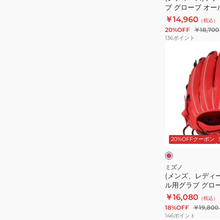
ブ グローブ オー
ブ
グ
ールズフィット 
￥14,960
（税込）
レ
ラ
R2G GS5FHTR3
20%OFF
￥18,700
ッ
ブ
136
ポイント
ド
グ
(メ
AXI
ロ
ン
サ
ー
ズ、
イ
ブ
レ
ズ
オ
デ
9
ー
ィ
1AJGS31523
ル
ー
ス
8066
ラ
ス)
カ
ー
20%OFFクーポン
ウ
ソ
レ
ャ
ン
フ
ッ
ド
ト
ト
ミズノ
(メンズ、レディ
用
ボ
ル用グラブ グロー
ガ
ー
ィルドライブ レッ
￥16,080
（税込）
ー
ル
1AJGS32413 700
18%OFF
￥19,800
ル
用
146
ポイント