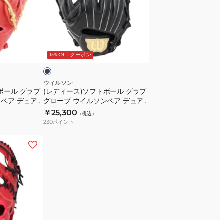
ト
ロ
ス)
SELECT
ー
ソ
1AJGS34403
ブ
フ
ブ
0980
内
ト
ラ
15%OFFクーポン
野
ボ
手
ー
用
ル
ウイルソン
ボール グラブ
(レディース)ソフトボール グラブ
ウ
グ
ベア デュア
グローブ ウイルソンベア デュア
ィ
ラ
Lサイズ 右投
ル BEAR DUAL Lサイズ 左投げ
￥25,300
（税込）
ル
ブ
用 WBW104520
230
ポイント
ド
グ
ラ
ロ
イ
ー
ブ
ブ
ブ
ウ
ル
イ
ー
ル
1AJGS33713
ソ