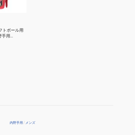
0980
ン
ベ
ア
デ
ソフトボール用
ュ
野手用
ア
BW101859
ル
BEAR
DUAL
L
サ
イ
ズ
左
投
げ
用
内野手用
/
メンズ
WBW104520