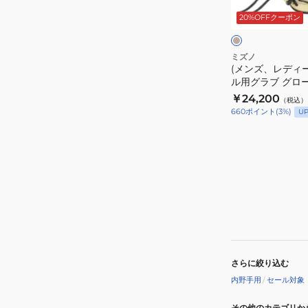
WBW104503
内
ス)
リ
ー
20%OFFクーポン
野
ソ
ム
レ
手
フ
ッ
用
ト
ト
ミズノ
(メンズ、レディ
ウ
ボ
ル用グラブ グロー
ィ
ー
ローバルエリート 
￥24,200
（税込）
ル
ル
1AJGS34403 80
660
ポイント
(
3
%)
U
ド
用
ラ
グ
イ
ラ
ブ
ブ
ブ
グ
ル
ロ
ー
ー
サ
ブ
イ
内
さらに絞り込む
ズ
野
内野手用
/
セール対象
8
手
1AJGS32503
用
その他のカテゴリか