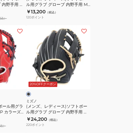
 内野手用 ウ
ル用グラブ グローブ 内野手用 MZ
用
ー
IBE
Softer サイズ9 1AJGS23913
￥13,200
（税込）
Wilson
ル
8009
120
ポイント
税込）
Bear
用
DUAL
グ
(メ
内
ラ
ン
野
ブ
ズ、
手
グ
レ
用
ロ
デ
WBW103923
ー
ィ
ブ
ー
ブ
内
ス)
ラ
20%OFFクーポン
野
ソ
手
フ
用
ト
ミズノ
トボール用グラ
(メンズ、レディース)ソフトボー
MZ
ボ
DP カラーズ
ル用グラブ グローブ 内野手用 グ
Softer
ー
/GRY
ローバルエリート SELECT
￥24,200
（税込）
サ
ル
1AJGS34403 0980
220
ポイント
込）
イ
用