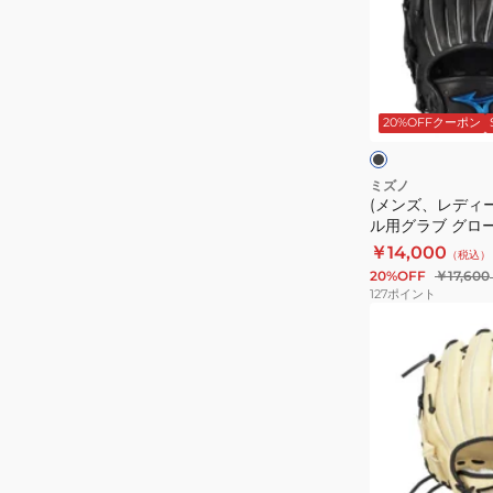
ッ
イ
デ
ド
ル
ィ
IBE
ソ
ー
ブ
サ
ン
ス)
ラ
ッ
イ
20%OFFクーポン
ベ
ソ
ク
ク
ズ
ア
フ
9
デ
ト
ミズノ
1AJGS32413
(メンズ、レディ
ュ
ボ
ル用グラブ グロー
7009
ア
ー
ィルドライブ ブル
￥14,000
（税込）
ル
ル
1AJGS32503 09
20%OFF
￥17,600
BEAR
用
127
ポイント
DUAL
グ
(メ
S
ラ
ン
サ
ブ
ズ、
イ
グ
レ
ズ
ロ
デ
右
ー
ィ
投
ブ
ー
ク