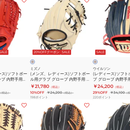
ン
デ
ズ、
ィ
レ
ー
デ
ス)
ィ
ソ
ー
フ
ベ
ベ
ス)
ト
ー
ー
ジ
ジ
ジ
SALE
20%OFFクーポン
SALE
SALE
ソ
ボ
ュ
ュ
フ
ー
ト
ル
ミズノ
ウイルソン
ース)ソフトボー
(メンズ、レディース)ソフトボー
(レディース)ソフ
ボ
用
ーブ 内野手用
ル用グラブ グローブ 内野手用 グ
ブ グローブ 内野手用
ー
グ
UE 1AJGS30713
ローバルエリート SELECT
D5 WBW103149
￥21,780
￥24,200
（税込）
（税込）
ル
ラ
1AJGS34413 8009
10%OFF
￥24,200
29%OFF
￥34,100
（税込）
（税込）
（
用
ブ
198
ポイント
220
ポイント
グ
グ
(メ
(メ
ラ
ロ
ン
ン
ブ
ー
ズ)
ズ、
グ
ブ
ソ
レ