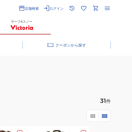
店舗検索
ログイン
サーフ&スノー
クーポン
31
件
(レ