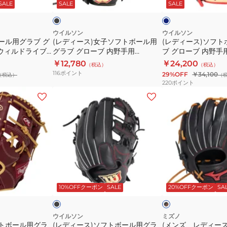
ッ
ビ
ッ
SALE
SALE
SALE
ル
野
フ
ボ
ー
ク
ド
手
ト
ー
ラ
用
ボ
ル
ウイルソン
ウイルソン
ール用グラブ グ
(レディース)女子ソフトボール用
(レディース)ソフ
イ
グ
ー
用
 ウィルドライブ
グラブ グローブ 内野手用
ブ グローブ 内野手用
ブ
ロ
ル
グ
 1AJGS31523
WILSON BEAR WBW101861
87 WBW103152
￥12,780
￥24,200
（税込）
（税込）
レ
ー
用
ラ
116
ポイント
29%OFF
￥34,100
（税込）
（
ッ
バ
グ
ブ
220
ポイント
ド
ル
ラ
グ
(レ
(メ
AXI
エ
ブ
ロ
デ
ン
1AJGS31513
リ
グ
ー
ィ
ズ、
0949
ー
ロ
ブ
ー
レ
ト
ー
内
ス)
デ
SELECT
ブ
野
ソ
ィ
1AJGS34413
内
手
フ
ー
ブ
ブ
0980
野
用
ト
ス)
ラ
ラ
ッ
ジ
10%OFFクーポン
SALE
20%OFFクーポン
SA
ッ
手
WQ
ボ
ソ
ュ
ク
用
DUAL
ー
フ
×
WILSON
87
ブ
ル
ト
ウイルソン
ミズノ
ラ
フトボール用グラ
(レディース)ソフトボール用グラ
(メンズ、レディー
BEAR
WBW103152
用
ボ