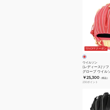
ズ
グ
(レ
フ
ラ
デ
ィ
ブ
ィ
ッ
グ
ー
ト
ロ
ス)
ハ
ー
ソ
イ
ブ
フ
レ
パ
内
ト
ッ
ド
ー
15%OFFクーポン
野
ボ
テ
手
ー
ッ
用
ル
ウイルソン
ク
(レディース)ソフ
ウ
グ
グローブ ウイル
R2G
ィ
ラ
ル BEAR DUAL
￥25,300
GS5FHTR34GF-
（税込）
ル
ブ
WBW104503
230
ポイント
SH
ド
グ
ラ
ロ
(メ
イ
ー
ン
ブ
ブ
ズ、
レ
ウ
レ