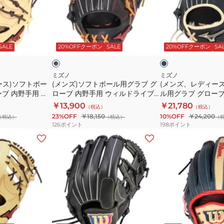
ロ
内
フ
デ
ー
野
ト
ィ
ブ
手
ボ
ー
ブ
ブ
内
用
ー
ス)
ラ
ラ
ッ
SALE
20%OFFクーポン
SALE
20%OFFクーポン
SA
ッ
ジ
野
WQ
ル
ソ
ク
ュ
手
DUAL
用
フ
×
用
D5
ブ
グ
ト
ミズノ
ミズノ
ラ
ース)ソフトボー
(メンズ)ソフトボール用グラブ グ
(メンズ、レディー
グ
WBW103149
ラ
ボ
ウ
ブ 内野手用 ウ
ローブ 内野手用 ウィルドライブ
ル用グラブ グローブ
ロ
ブ
ー
ン
 AXI 24AW
レッド AXI 1AJGS31513 0949
ローバルエリート SE
￥13,900
￥21,780
（税込）
（税込）
ー
グ
ル
6
1AJGS34413 0980
23%OFF
￥18,150
10%OFF
￥24,200
（税込）
（税込）
（
バ
ロ
用
126
ポイント
198
ポイント
ル
ー
グ
(レ
(レ
エ
ブ
ラ
デ
デ
リ
内
ブ
ィ
ィ
ー
野
グ
ー
ー
ト
手
ロ
ス)
ス)
SELECT
用
ー
女
ソ
1AJGS34413
ウ
ブ
子
フ
ブ
ネ
8009
ィ
内
ソ
ト
ラ
イ