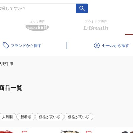
ゴルフ専門
アウトドア専門
ブランド
セール
内野手用
商品一覧
人気順
新着順
価格が安い順
価格が高い順
(メ
(レ