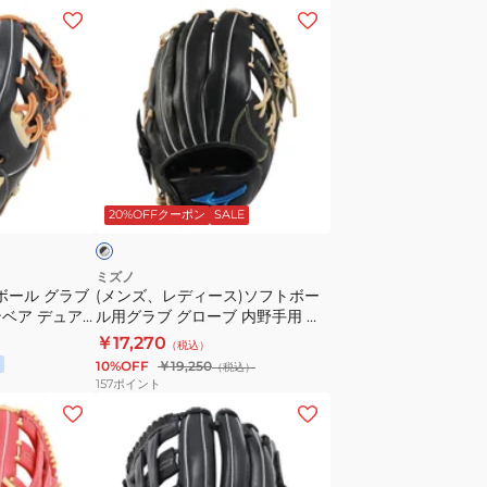
ズ
グ
(メ
9
ラ
ン
1AJGS23913
ブ
ズ、
8009
グ
レ
ロ
デ
ー
ィ
ブ
ー
ブ
内
ス)
ラ
20%OFFクーポン
SALE
野
ソ
手
フ
用
ト
ミズノ
ボール グラブ
(メンズ、レディース)ソフトボー
グ
ボ
ベア デュア
ル用グラブ グローブ 内野手用 ウ
ロ
ー
Mサイズ 右投
ィルドライブ ブルー 1AJGS33713
￥17,270
（税込）
ー
ル
0980
10%OFF
￥19,250
（税込）
バ
用
157
ポイント
ル
グ
(レ
エ
ラ
デ
リ
ブ
ィ
ー
グ
ー