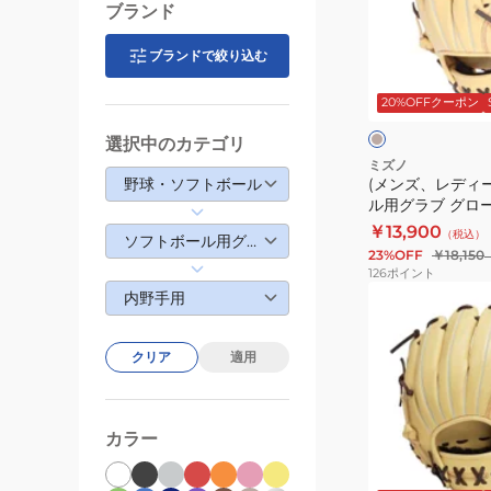
ロ
デ
ブランド
ー
ィ
ブ
ー
ブランドで絞り込む
ベ
内
ス)
ー
ジ
20%OFFクーポン
野
ソ
ュ
ク
手
フ
×
選択中のカテゴリ
用
ブ
ト
ミズノ
ラ
野球・ソフトボール
(メンズ、レディ
WILL
ボ
ウ
ル用グラブ グロー
DRIVE
ー
ン
ィルドライブ レッド
￥13,900
（税込）
BLUE
ル
ソフトボール用グラブ・ミット
1AJGS31513 806
23%OFF
￥18,150
1AJGS30713
用
126
ポイント
52
グ
(メ
内野手用
ラ
ン
ブ
ズ)
クリア
適用
グ
ソ
ロ
フ
ー
ト
カラー
ブ
ボ
ベ
内
ー
ー