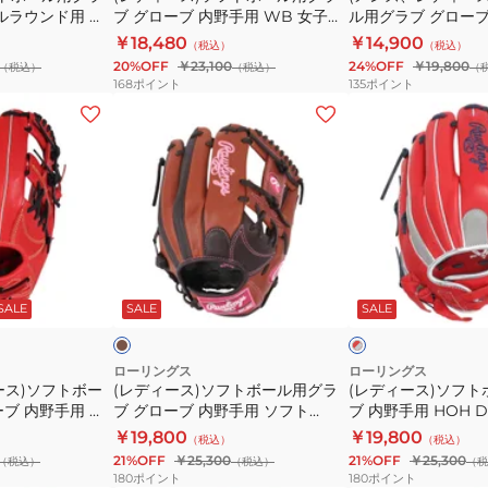
ウ
ルラウンド用 ガ
ブ グローブ 内野手用 WB 女子
ル用グラブ グローブ
WBW101861
グ
ー
ン
ハイパーテック
SB WBW103166
ィルドライブ レッド 
￥18,480
￥14,900
（税込）
（税込）
ラ
ル
4GF-SH
1AJGS32403 0949
20%OFF
￥23,100
24%OFF
￥19,800
（税込）
（税込）
（
ブ
用
168
ポイント
135
ポイント
グ
グ
(レ
(レ
ロ
ラ
デ
デ
ー
ブ
ィ
ィ
ブ
グ
ー
ー
内
ロ
ス)
ス)
野
ー
ソ
ソ
手
ブ
フ
フ
モ
レ
用
内
ト
ト
カ
ッ
チ
ッ
SALE
SALE
SALE
ド
WB
野
ボ
ボ
ク
×
女
手
ー
ー
グ
子
用
レ
ル
ル
ローリングス
ローリングス
ー
ース)ソフトボー
(レディース)ソフトボール用グラ
(レディース)ソフ
SB
ウ
用
用
ブ 内野手用 ウ
ブ グローブ 内野手用 ソフト
ブ 内野手用 HOH 
WBW103166
ィ
グ
グ
ド IBE サイズ9
HOH DP カラーズ R34 右投用
GS5HDR34GF-SC
￥19,800
￥19,800
（税込）
（税込）
ル
ラ
ラ
9
GS6HDR34-MO/BR
21%OFF
￥25,300
21%OFF
￥25,300
（税込）
（税込）
（税
ド
ブ
ブ
180
ポイント
180
ポイント