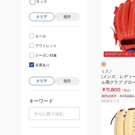
キッズ
ン
ズ、
クリア
適用
レ
デ
ィ
セール
ー
フ
アウトレット
ス)
ラ
ッ
20%OFFクーポン
ソ
クーポン対象
シ
ュ
フ
ュ
在庫あり
オ
ト
ミズノ
レ
(メンズ、レディ
ボ
ン
クリア
適用
ル用グラブ グロ
ー
ジ
WILL DRIVE BL
￥11,800
（税込）
ル
52
30%OFF
￥17,050
用
キーワード
107
ポイント
グ
(メ
ラ
ン
ブ
ズ、
グ
レ