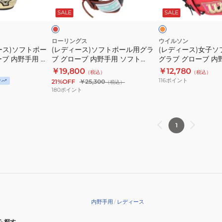
WBW104509
WBW104511
内
ン
ト
ソ
カ
ラ
ー
ッ
SALE
SALE
野
ベ
ボ
フ
シ
手
ア
ー
ト
ュ
用
デ
オ
ル
ボ
ローリングス
ウイルソン
レ
ース)ソフトボー
(レディース)ソフトボール用グラ
(レディース)女子
ウ
ュ
用
ー
ン
ブ 内野手用 グ
ブ グローブ 内野手用 ソフト
グラブ グローブ 内
ィ
ア
グ
ル
ジ
SELECT
HOH DP カラーズ R34 右投用
WILSON BEAR W
￥19,800
￥12,780
（税込）
（税込）
ル
ル
ラ
用
09
GS6HDR34-SC/N
116
ポイント
P
21%OFF
￥25,300
（税込）
ド
BEAR
ブ
グ
180
ポイント
ラ
DUAL
グ
ラ
イ
L
ロ
ブ
ブ
サ
ー
グ
1
ブ
イ
ブ
ロ
ル
ズ
内
ー
ー
右
野
ブ
サ
投
手
内
イ
WBW104515
用
野
ズ
ソ
手
内野手用
/
レディース
9
フ
用
1AJGS32513
ト
WILSON
ら探す