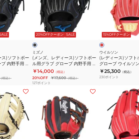
投
イ
イ
デ
ス)
用
ル
ル
ィ
ソ
GS6HDR34-
ソ
ソ
ー
フ
ブ
レ
MO/BR
ン
ン
ス)
ト
ラ
ッ
ッ
ド
ッ
SALE
20%OFFクーポン
SALE
15%OFFクーポン
ベ
ベ
ソ
ボ
ク
ア
ア
フ
ー
デ
デ
ト
ル
ミズノ
ウイルソン
ース)ソフトボー
(メンズ、レディース)ソフトボー
(レディース)ソフト
ュ
ュ
ボ
グ
ブ 内野手用 ウ
ル用グラブ グローブ 内野手用 ウ
グローブ ウイルソン
ア
ア
ー
ラ
ー サイズ8
ィルドライブ ブルー サイズ9
ル BEAR DUAL 
￥14,000
￥25,300
（税込）
（税込）
ル
ル
ル
ブ
1AJGS32513 09
WBW104515
230
ポイント
20%OFF
￥17,600
（税込）
（税込）
BEAR
BEAR
用
グ
127
ポイント
DUAL
DUAL
グ
ロ
(レ
(レ
M
M
ラ
ー
デ
デ
サ
サ
ブ
ブ
ィ
ィ
イ
イ
グ
ウ
ー
ー
ズ
ズ
ロ
イ
ス)
ス)
右
右
ー
ル
ソ
女
投
投
ブ
ソ
フ
子
ス
フ