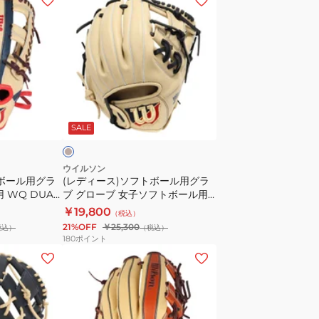
デ
ィ
ー
ス)
ソ
フ
ベ
ト
ー
SALE
ボ
ー
ル
ウイルソン
トボール用グラ
(レディース)ソフトボール用グラ
用
 WQ DUAL
ブ グローブ 女子ソフトボール用
グ
Wilson Bear DUAL 内野手用
￥19,800
（税込）
ラ
WBW103921
21%OFF
￥25,300
税込）
（税込）
ブ
180
ポイント
グ
(レ
ロ
デ
ー
ィ
ブ
ー