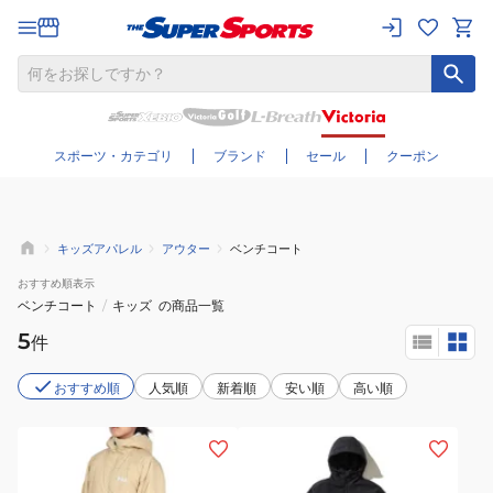
さらに絞り込む
スポーツ・カテゴリ
ブランド
セール
クーポン
キッズアパレル
アウター
ベンチコート
おすすめ
順表示
ベンチコート
/
キッズ
の商品一覧
5
件
おすすめ順
人気順
新着順
安い順
高い順
(キ
(キ
ッ
ッ