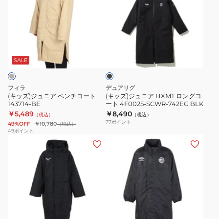
ズ)
ズ)
ジ
ジ
ュ
ュ
ニ
ニ
ブ
ア
ア
ラ
ベ
HXMT
ッ
SALE
ク
ン
ロ
チ
ン
フィラ
デュアリグ
コ
グ
(キッズ)ジュニア ベンチコート
(キッズ)ジュニア HXMT ロングコ
143714-BE
ート 4F0025-SCWR-742EG BLK
ー
コ
￥5,489
￥8,490
（税込）
（税込）
ト
ー
77
ポイント
49%OFF
￥10,780
（税込）
143714-
ト
49
ポイント
(キ
(キ
BE
4F0025-
ッ
ッ
SCWR-
ズ)
ズ)
742EG
ジ
ジ
BLK
ュ
ュ
ニ
ニ
ブ
ア
ア
ラ