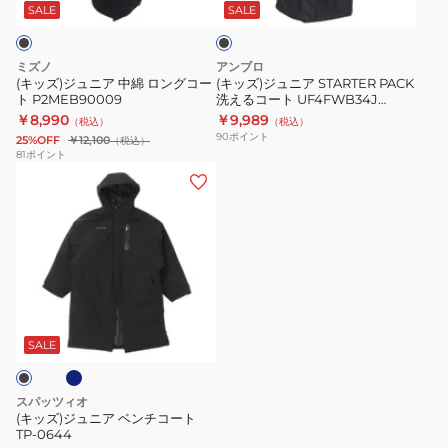
中
STARTER
ッ
SALE
SALE
ク
綿
PACK
ロ
洗
ミズノ
アンブロ
ン
え
(キッズ)ジュニア 中綿 ロングコー
(キッズ)ジュニア STARTER PACK
ト P2MEB90009
洗えるコート UF4FWB34J
グ
る
BK00
￥8,990
￥9,989
（税込）
（税込）
コ
コ
90
ポイント
25%OFF
￥12,100
（税込）
ー
ー
81
ポイント
(キ
ト
ト
ッ
P2MEB90009
UF4FWB34J
ズ)
BK00
ジ
ュ
ニ
ネ
ア
ベ
SALE
ン
チ
スパッツィオ
コ
(キッズ)ジュニア ベンチコート
TP-0644
ー