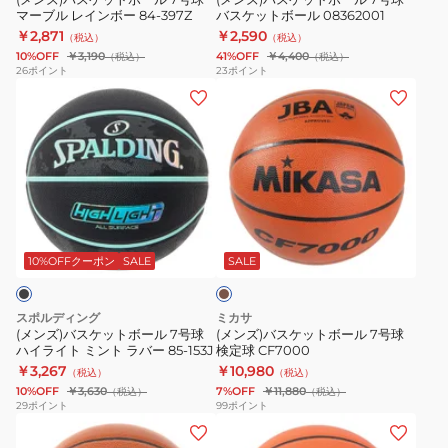
ッ
マーブル レインボー 84-397Z
バスケットボール 08362001
7
7
カ
ク
￥2,871
￥2,590
（税込）
（税込）
号
号
B7G2000-
10%OFF
￥3,190
41%OFF
￥4,400
（税込）
（税込）
球
球
E5Z
26
ポイント
23
ポイント
(メ
(メ
マ
バ
ン
ン
ー
ス
ズ)
ズ)
ブ
ケ
バ
バ
ル
ッ
ス
ス
レ
ト
ケ
ケ
イ
ボ
ブ
ッ
ッ
ン
ー
ラ
ト
ト
ボ
ル
ウ
10%OFFクーポン
SALE
SALE
ン
ボ
ボ
ー
08362001
ー
ー
84-
スポルディング
ミカサ
ル
ル
397Z
(メンズ)バスケットボール 7号球
(メンズ)バスケットボール 7号球
ハイライト ミント ラバー 85-153J
検定球 CF7000
7
7
￥3,267
￥10,980
（税込）
（税込）
号
号
10%OFF
￥3,630
7%OFF
￥11,880
（税込）
（税込）
球
球
29
ポイント
99
ポイント
(メ
(メ
ハ
検