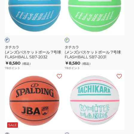
バ
バ
学
ダ
認
ト
ス
ス
高
ン
球
BS3040
ケ
ケ
校
レ
JB5000
973
グ
ッ
ッ
中
ガ
B7C5000
リ
ト
ト
学
シ
自
ー
ン
ボ
ボ
校)
ー
主
×
ー
ー
男
2.08P
練
ホ
タチカラ
タチカラ
ル
ル
ワ
子
JD4012-
屋
(メンズ)バスケットボール 7号球
(メンズ)バスケットボール 7号球
イ
FLASHBALL SB7-2032
FLASHBALL SB7-2031
7
7
検
051
内
ト
￥8,580
￥8,580
（税込）
（税込）
号
号
定
屋
室
78
ポイント
78
ポイント
球
球
球
外
内
(メ
(メ
FLASHBALL
FLASHBALL
JB4800
室
ン
ン
SB7-
SB7-
B7C4800
外
ズ)
ズ)
2032
2031
自
バ
バ
主
ス
ス
練
ケ
ケ
ホ
屋
ッ
ッ
ワ
内
ト
ト
SALE
イ
室
ト
ボ
ボ