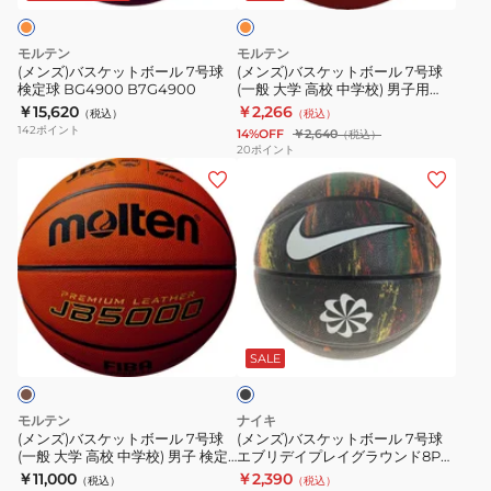
学
学
ジ
ボ
ボ
校)
校)
ー
ー
モルテン
モルテン
男
男
ル
ル
(メンズ)バスケットボール 7号球
(メンズ)バスケットボール 7号球
子
子
検定球 BG4900 B7G4900
(一般 大学 高校 中学校) 男子用
7
7
GR7 BGR7-OI 自主練
￥15,620
￥2,266
検
BG3800
（税込）
（税込）
号
号
142
ポイント
14%OFF
￥2,640
（税込）
定
B7G3801
球
球
20
ポイント
球
自
(メ
(メ
検
(一
試
主
ン
ン
定
般
合
練
ズ)
ズ)
球
大
球
バ
バ
BG4900
学
BG5000
ス
ス
B7G4900
高
B7G5000
ケ
ケ
校
ブ
自
ッ
ッ
中
ラ
主
ト
ト
学
ッ
SALE
練
ク
ボ
ボ
校)
屋
ー
ー
男
モルテン
ナイキ
内
ル
ル
子
(メンズ)バスケットボール 7号球
(メンズ)バスケットボール 7号球
室
(一般 大学 高校 中学校) 男子 検定
エブリデイプレイグラウンド8Pネ
7
7
用
球 国際公認球 JB5000 B7C5000
クスト BS3040 973
￥11,000
￥2,390
内
（税込）
（税込）
号
号
GR7