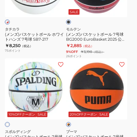
ブ
ッ
ッ
ョ
ラ
ト
ト
ー
ッ
SALE
ク
ボ
ボ
ダ
ー
ー
ン
タチカラ
モルテン
ル
ル
レ
(メンズ)バスケットボール ホワイ
(メンズ)バスケットボール 7号球
トハンズ 7号球 SB7-217
BG2000 EuroBasket 2025 公式
ホ
7
ガ
試合球 レプリカ B7G2000-E5Z
￥8,250
￥2,885
（税込）
（税込）
ワ
号
シ
75
ポイント
9%OFF
￥3,190
（税込）
イ
球
ー
26
ポイント
(メ
(メ
ト
BG2000
2.0
ン
ン
ハ
EuroBasket
8P
ズ)
ズ)
ン
2025
JD4012-
バ
バ
ズ
公
855
ス
ス
7
式
ケ
ケ
号
試
オ
ッ
ッ
球
合
レ
ト
ト
SB7-
球
10%OFFクーポン
SALE
20%OFFクーポン
SALE
ン
ジ
ボ
ボ
217
レ
×
ー
ー
プ
ブ
スポルディング
プーマ
ル
ル
ラ
リ
(メンズ)バスケットボール 7号球
(メンズ)バスケットボール 7号球