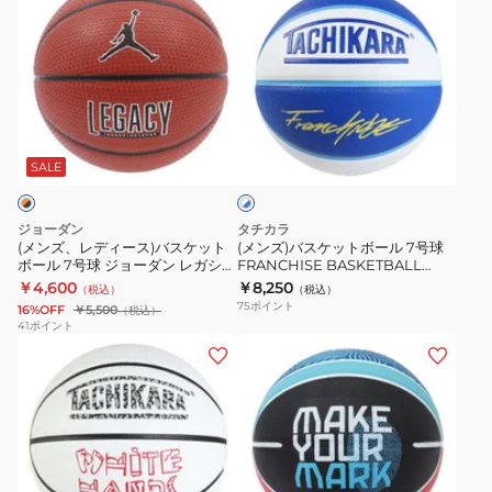
WHITE
TACHIKARA
屋
ン
ン
HANDS
First
外
ズ、
ズ)
SB7-
Class
室
レ
バ
226
SB7-
外
デ
ス
26207X
ィ
ケ
ホ
ー
ッ
ワ
ス)
ト
SALE
イ
ト
バ
ボ
×
ス
ー
ブ
ジョーダン
タチカラ
ケ
ル
ル
(メンズ、レディース)バスケット
(メンズ)バスケットボール 7号球
ー
ボール 7号球 ジョーダン レガシー
FRANCHISE BASKETBALL
ッ
7
2.0 8P JD4012-855
WHTBLE SB7-X24206
￥4,600
￥8,250
（税込）
（税込）
ト
号
75
ポイント
16%OFF
￥5,500
（税込）
ボ
球
41
ポイント
(メ
(メ
ー
FRANCHISE
ン
ン
ル
BASKETBALL
ズ)
ズ)
7
WHTBLE
バ
バ
号
SB7-
ス
ス
球
X24206
ケ
ケ
ジ