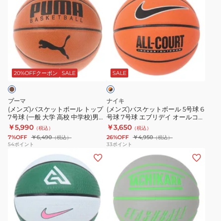
ン
ン
イ
定
ズ)
ズ)
ラ
球
バ
バ
イ
CF7000
ス
ス
ト
ケ
ケ
ミ
オ
ッ
ッ
ン
レ
ト
ト
ト
20%OFFクーポン
SALE
SALE
ン
ジ
ボ
ボ
ラ
×
ー
ー
バ
ブ
プーマ
ナイキ
ル
ル
ラ
ー
(メンズ)バスケットボール トップ
(メンズ)バスケットボール 5号球 6
ッ
7号球 (一般 大学 高校 中学校)男子
号球 7号球 エブリデイ オールコー
ト
5
85-
ク
検定球 08355701 自主練
ト 8P BS3050-855
￥5,990
￥3,650
（税込）
（税込）
ッ
号
153J
7%OFF
￥6,490
26%OFF
￥4,950
（税込）
（税込）
プ
球
54
ポイント
33
ポイント
(メ
(メ
7
6
ン
ン
号
号
ズ)
ズ)
球
球
バ
バ
(一
7
ス
ス
般
号
ケ
ケ
大
球