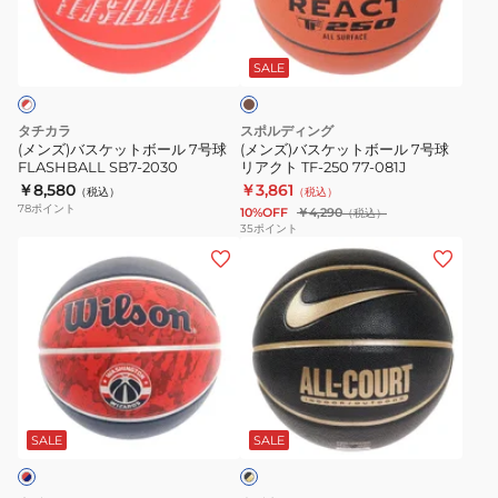
練
×
ケ
ケ
オ
ブ
グ
ッ
ッ
ー
ラ
リ
ト
ト
ル
ウ
SALE
ー
ン
ボ
ボ
コ
ン
ー
ー
ー
タチカラ
スポルディング
SB7-
ル
ル
ト
(メンズ)バスケットボール 7号球
(メンズ)バスケットボール 7号球
222
FLASHBALL SB7-2030
リアクト TF-250 77-081J
7
7
8P
￥8,580
￥3,861
（税込）
（税込）
号
号
BS3032
78
ポイント
10%OFF
￥4,290
（税込）
球
球
070
35
ポイント
(メ
(メ
FLASHBALL
リ
屋
ン
ン
SB7-
ア
外
ズ)
ズ)
2030
ク
室
バ
バ
ト
外
ス
ス
TF-
ケ
ケ
250
ブ
ッ
ッ
77-
ラ
ト
ト
081J
SALE
SALE
ッ
ク
ボ
ボ
×
ー
ー