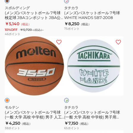
×
内
ー
ー
ピ
スポルディング
タチカラ
ル
ル
ン
(メンズ)バスケットボール 7号球
(メンズ)バスケットボール 7号球
ク
検定球 JBAコンポジット JBA公
WHITE HANDS SB7-2008
7
7
認 76-272J
￥5,140
￥8,250
（税込）
（税込）
号
号
75
ポイント
10%OFF
￥5,720
（税込）
球
球
46
ポイント
(メ
(メ
検
WHITE
ン
ン
定
HANDS
ズ)
ズ)
球
SB7-
バ
バ
JBA
2008
ス
ス
コ
ケ
ケ
ン
ホ
ッ
ッ
ポ
ワ
ト
ト
ジ
イ
ト
ボ
ボ
ッ
×
ー
ー
ト
グ
モルテン
タチカラ
ル
ル
リ
JBA
(メンズ)バスケットボール 7号球
(メンズ)バスケットボール 7号球
ー
(一般 大学 高校 中学校) 男子 人工
(一般 大学 高校 中学校) 男子用
7
7
公
ン
皮革 B7C3550 自主練
WHITE HANDS ホワイト×グリー
￥4,250
￥7,150
（税込）
（税込）
号
号
認
ン SB7-222
38
ポイント
65
ポイント
球
球
76-