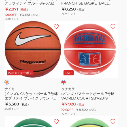
グラフィティ ブルー 84-373Z
FRANCHISE BASKETBALL
7
7
2.0
BLKORG SB7-X24205
￥2,871
￥8,250
（税込）
（税込）
号
号
BS2026-
75
ポイント
10%OFF
￥3,190
（税込）
球
球
3317
26
ポイント
(メ
(メ
グ
FRANCHISE
ン
ン
ラ
BASKETBALL
ズ)
ズ)
フ
BLKORG
バ
バ
ィ
SB7-
ス
ス
テ
X24205
ケ
ケ
ィ
レ
ッ
ッ
ブ
ッ
ト
ト
ル
ド
15%OFFクーポン
SALE
ボ
ボ
ー
ー
ー
84-
ナイキ
タチカラ
ル
ル
373Z
(メンズ)バスケットボール 7号球
(メンズ)バスケットボール 7号球
エブリデイ プレイグラウンド
WORLD COURT SB7-2019
7
7
BS3061-8167
￥3,300
￥7,920
（税込）
（税込）
号
号
30
ポイント
10%OFF
￥8,800
（税込）
球
球
72
ポイント
(メ
(メ
エ
WORLD
ン
ン
ブ
COURT