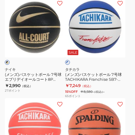
(メ
(メ
(一
(一
272J
ン
ン
般
般
ズ)
ズ)
大
大
バ
バ
学
学
ス
ス
高
高
ケ
ケ
ブ
校
校
ッ
ッ
ル
中
中
ト
ト
SALE
ー
学
学
×
ボ
ボ
ホ
校)
校)
ー
ー
ワ
ナイキ
タチカラ
男
男
ル
ル
イ
(メンズ)バスケットボール 7号球
(メンズ)バスケットボール 7号球
ト
子
子
エブリデイオールコート8P
TACHIKARA Franchise SB7-
7
7
BS3032 070 屋外 室外
X25206
￥2,990
￥7,249
人
用
（税込）
（税込）
号
号
27
ポイント
15%OFF
￥8,580
（税込）
工
WHITE
球
球
65
ポイント
皮
HANDS
(メ
(メ
エ
TACHIKARA
革
ホ
ン
ン
ブ
Franchise
B7C3550
ワ
ズ)
ズ)
リ
SB7-
自
イ
バ
バ
デ
X25206
主
ト
ス
ス
イ