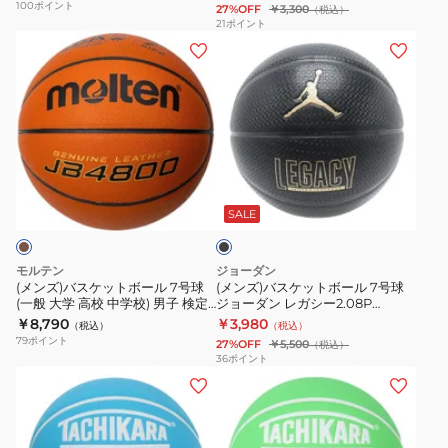
自主練 屋内 室内
100
ポイント
27%OFF
￥3,300
（税込）
球
球
BGR7-
21
ポイント
(メ
(メ
(一
エ
OI
ン
ン
般
ブ
自
ズ)
ズ)
大
リ
主
バ
バ
学
デ
練
ス
ス
高
イ
ケ
ケ
校
プ
ブ
ッ
ッ
中
レ
ラ
ト
ト
学
イ
ッ
SALE
ク
ボ
ボ
校)
グ
ー
ー
男
ラ
モルテン
ジョーダン
ル
ル
子
ウ
(メンズ)バスケットボール 7号球
(メンズ)バスケットボール 7号球
(一般 大学 高校 中学校) 男子 検定
ジョーダン レガシー2.08P
7
7
検
ン
球 JB4800 B7C4800 自主練 屋
JD4012-051 屋外 室外
￥8,790
￥3,980
（税込）
（税込）
号
号
定
ド
内 室内
79
ポイント
27%OFF
￥5,500
（税込）
球
球
球
8P
36
ポイント
(メ
(メ
(一
ジ
国
ネ
ン
ン
般
ョ
際
ク
ズ)
ズ)
大
ー
公
ス