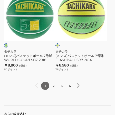
ズ)
ズ)
リ
SB7-
バ
バ
デ
2019
ス
ス
イ
ケ
ケ
プ
グ
ッ
ッ
レ
リ
ト
ト
イ
ー
ン
ボ
ボ
グ
×
ー
ー
ラ
イ
タチカラ
タチカラ
ル
ル
エ
ウ
(メンズ)バスケットボール 7号球
(メンズ)バスケットボール 7号球
ロ
WORLD COURT SB7-2018
FLASHBALL SB7-2014
7
7
ン
ー
￥8,800
￥8,580
（税込）
（税込）
号
号
ド
80
ポイント
78
ポイント
球
球
BS3061-
WORLD
FLASHBALL
8167
COURT
SB7-
1
2
3
4
SB7-
2014
2018
さらに絞り込む