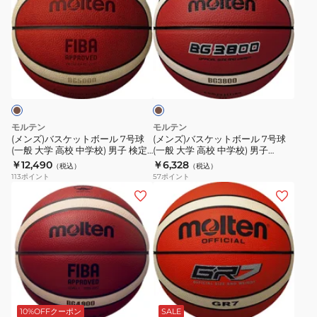
ズ)
ズ)
バ
バ
ス
ス
ケ
ケ
ブ
ッ
ッ
ラ
ト
ト
ウ
ン
ボ
ボ
ー
ー
モルテン
モルテン
ル
ル
(メンズ)バスケットボール 7号球
(メンズ)バスケットボール 7号球
(一般 大学 高校 中学校) 男子 検定
(一般 大学 高校 中学校) 男子
7
7
球 試合球 BG5000 B7G5000 自
BG3800 B7G3801 自主練
￥12,490
￥6,328
（税込）
（税込）
号
号
主練 屋内 室内
113
ポイント
57
ポイント
球
球
(メ
(メ
(一
(一
ン
ン
般
般
ズ)
ズ)
大
大
バ
バ
学
学
ス
ス
高
高
ケ
ケ
オ
校
校
ッ
ッ
レ
中
中
ト
ト
ン
10%OFFクーポン
SALE