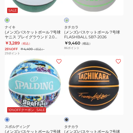
グ
ッ
ッ
学
エ
レ
ト
ト
高
ブ
SALE
ー
×
ボ
ボ
校
リ
グ
ー
ー
中
デ
リ
ナイキ
タチカラ
ル
ル
ー
学
イ
(メンズ)バスケットボール 7号球
(メンズ)バスケットボール 7号球
ン
ヤニス プレイグラウンド 2.0
FLASHBALL SB7-2026
7
7
校)
オ
BS2026-3317
￥3,289
￥9,460
（税込）
（税込）
号
号
男
ー
86
ポイント
25%OFF
￥4,400
（税込）
球
球
子
ル
29
ポイント
(メ
(メ
ヤ
FLASHBALL
検
コ
ン
ン
ニ
SB7-
定
ー
ズ)
ズ)
ス
2026
球
ト
バ
バ
プ
08355701
8P
ス
ス
レ
自
BS3050-
ケ
ケ
イ
主
855
ブ
ッ
ッ
グ
練
ラ
ト
ト
ラ
ッ
10%OFFクーポン
SALE
ク
ボ
ボ
ウ
ー
ー
ン
スポルディング
タチカラ
ル
ル
ド
(メンズ)バスケットボール 7号球
(メンズ)バスケットボール 7号球