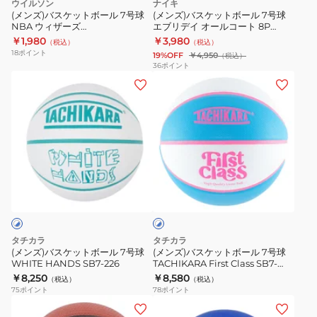
ゴ
ウイルソン
ナイキ
ル
ル
ー
(メンズ)バスケットボール 7号球
(メンズ)バスケットボール 7号球
ル
NBA ウィザーズ
エブリデイ オールコート 8P
7
7
ド
WTB1500XBWAS 屋外 室外
BS3050-070 屋外 室外
￥1,980
￥3,980
（税込）
（税込）
号
号
18
ポイント
19%OFF
￥4,950
（税込）
球
球
36
ポイント
(メ
(メ
NBA
エ
ン
ン
ウ
ブ
ズ)
ズ)
ィ
リ
バ
バ
ザ
デ
ス
ス
ー
イ
ケ
ケ
ズ
オ
ホ
ッ
ッ
WTB1500XBWAS
ー
ワ
ト
ト
屋
ル
イ
ト
ボ
ボ
外
コ
×
ー
ー
室
ー
ブ
タチカラ
タチカラ
ル
ル
ル
外
ト
(メンズ)バスケットボール 7号球
(メンズ)バスケットボール 7号球
ー
WHITE HANDS SB7-226
TACHIKARA First Class SB7-
7
7
8P
26207X
￥8,250
￥8,580
（税込）
（税込）
号
号
BS3050-
75
ポイント
78
ポイント
球
球
070
(メ
(メ