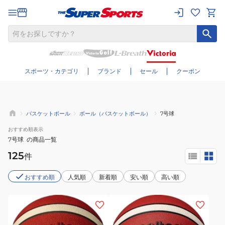
さらに絞り込む
スポーツ・カテゴリ
ブランド
セール
クーポン
バスケットボール
ボール（バスケットボール）
7号球
おすすめ
順表示
7号球
の商品一覧
125
件
おすすめ順
人気順
新着順
安い順
高い順
(メ
(メ
ン
ン