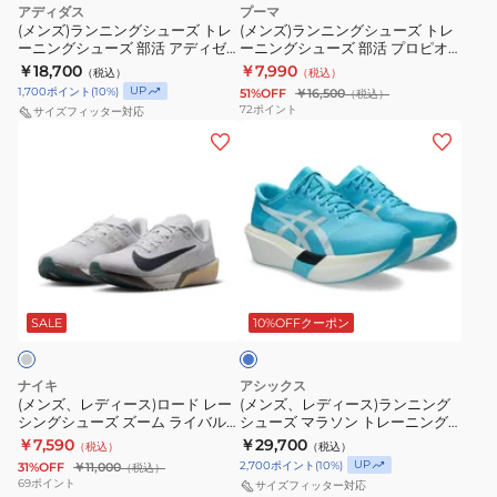
フ
ュ
アディダス
プーマ
HV4366-
ー
ー
(メンズ)ランニングシューズ トレ
(メンズ)ランニングシューズ トレ
ュ
ー
072
ーニングシューズ 部活 アディゼ
ーニングシューズ 部活 プロピオ
ズ
ズ
ー
ズ
ロ ボストン 13 M ホワイト ブラッ
ニトロ ブラック 31142808 スニー
￥18,700
￥7,990
（税込）
（税込）
ト
ト
ク ONE38-JS4939 スポーツ シュ
カー
エ
部
UP
1,700
ポイント
(
10
%)
51%OFF
￥16,500
（税込）
ーズ
レ
レ
72
ポイント
ル
活
サイズフィッター対応
ー
ー
(メ
(メ
セ
ア
ニ
ニ
ン
ン
ル
デ
ン
ン
ズ、
ズ、
レ
ィ
グ
グ
レ
レ
ベ
ゼ
シ
シ
デ
デ
ル
ロ
ュ
ュ
ィ
ィ
V5
BK
ラ
ー
ー
ー
ー
若
ホ
イ
ズ
ズ
ス)
ス)
ト
SALE
10%OFFクーポン
草
ワ
ブ
部
部
ロ
ラ
MFCX5N9
イ
ル
活
活
ー
ン
D
ト
ー
ナイキ
アシックス
ア
プ
ド
ニ
(メンズ、レディース)ロード レー
(メンズ、レディース)ランニング
ス
ブ
シングシューズ ズーム ライバル
シューズ マラソン トレーニング
デ
ロ
レ
ン
ポ
ル
フライ 4 ライトグレー FV6040-
シューズ メタスピード スカイ ト
￥7,590
￥29,700
（税込）
（税込）
ィ
ピ
ー
グ
004 ランニングシューズ レース
ウキョウ ライトブルー
ー
ー
UP
2,700
ポイント
(
10
%)
31%OFF
￥11,000
（税込）
トレーニング
1013A162.400 スポーツ シューズ
ゼ
オ
シ
シ
ツ
69
ポイント
NSV99-
サイズフィッター対応