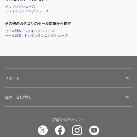
ー
ズ
イ
ジョギングシューズ
レ
ー
ク
トレイルランニングシューズ
ー
ム
2
サ
フ
その他のカテゴリのセール対象から探す
ホ
ー
ラ
セール対象
/
ジョギングシューズ
ワ
セール対象
/
トレイルランニングシューズ
レ
イ
イ
ッ
6
ト
ド
ミ
3UG30052929
1093A233.600
ン
ス
レ
ト
ポ
ー
FN8454-
ー
サポート
シ
402
ツ
ン
ス
シ
グ
ニ
規約・会社情報
ュ
シ
ー
ー
ュ
カ
ズ
ー
ー
ト
店舗公式アカウント
ズ
シ
レ
ュ
ー