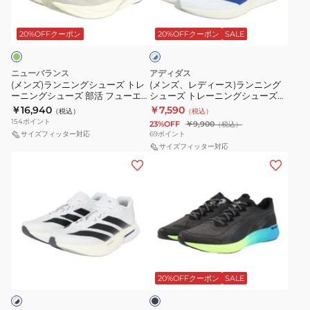
ー
ー
ー
ー
ホ
ン
ー
ズ
ズ
ワ
ド
ド
グ
ス)
20%OFFクーポン
20%OFFクーポン
SALE
イ
部
部
5
5
ト
シ
ラ
活
活
ワ
グ
×
ュ
ン
ズ
HYPER
ブ
イ
リ
ニューバランス
アディダス
ー
ニ
ル
(メンズ)ランニングシューズ トレ
(メンズ、レディース)ランニング
ー
SPEED
ド
ー
ー
ーニングシューズ 部活 フューエ
シューズ トレーニングシューズ
ズ
ン
ム
5
ブ
ン
ルセル レベル V5 若草 MFCX5N9
部活 アディゼロ BK ホワイト ブル
￥16,940
￥7,590
（税込）
（税込）
ト
グ
D スポーツ シューズ
ー NSV99-JQ1677 スポーツ シュ
フ
1011C084.300
ラ
154
ポイント
ブ
23%OFF
￥9,900
（税込）
ーズ
レ
シ
サイズフィッター対応
69
ポイント
ラ
ッ
ラ
ー
ュ
サイズフィッター対応
イ
ク
ッ
(メ
(メ
ニ
ー
6
1013A184.001
ク
ン
ン
ン
ズ
プ
1013A183.300
ズ)
ズ)
グ
ト
レ
ラ
ラ
シ
レ
ミ
ン
ン
ュ
ー
ア
ニ
ニ
ー
ニ
ム
ブ
ン
ン
ズ
ン
ラ
グ
グ
グ
ッ
20%OFFクーポン
SALE
部
グ
レ
ク
シ
シ
活
シ
ー
ュ
ュ