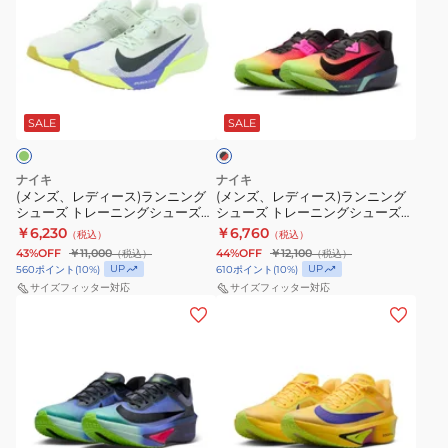
ズ、
ズ、
レ
レ
デ
デ
ィ
ィ
ブ
ー
ー
ラ
ス)
ス)
SALE
SALE
ッ
ク
ラ
ラ
×
ン
ン
レ
ナイキ
ナイキ
ニ
ニ
ッ
(メンズ、レディース)ランニング
(メンズ、レディース)ランニング
ド
シューズ トレーニングシューズ
シューズ トレーニングシューズ
ン
ン
部活 ズーム ライバル フライ 4 ミ
部活 エア ズーム ライバルフライ
￥6,230
￥6,760
（税込）
（税込）
グ
グ
ント FV6040-300 スポーツ シュ
4 GLAM ブラック レッド
43%OFF
￥11,000
44%OFF
￥12,100
（税込）
（税込）
ーズ
IO9565-400
シ
シ
UP
UP
560
ポイント
(
10
%)
610
ポイント
(
10
%)
ュ
ュ
サイズフィッター対応
サイズフィッター対応
(メ
(メ
ー
ー
ン
ン
ズ
ズ
ズ)
ズ)
ト
ト
ラ
ラ
レ
レ
ン
ン
ー
ー
ニ
ニ
ニ
ニ
オ