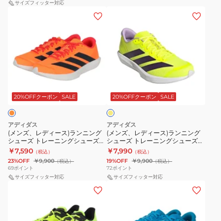
ロ
ニ
ン
サイズフィッター対応
ュ
シ
JQ1677
(メ
(メ
ボ
ト
グ
ー
ュ
ス
ン
ン
ス
ロ
シ
ズ
ー
ポ
ズ、
ズ、
ト
ブ
ュ
マ
ズ
ー
レ
レ
ン
ラ
ー
ラ
ツ
デ
デ
13
ッ
ズ
ソ
シ
ィ
ィ
M
ク
ズ
ン
ュ
フ
ー
ー
ホ
31142808
ー
ト
ラ
ー
ス)
ス)
ッ
20%OFFクーポン
SALE
20%OFFクーポン
SALE
ワ
ス
ム
レ
ズ
シ
ラ
ラ
イ
ニ
ラ
ー
ュ
ン
ン
ト
ー
イ
イ
ニ
アディダス
アディダス
エ
ニ
ニ
(メンズ、レディース)ランニング
(メンズ、レディース)ランニング
ブ
カ
バ
ン
ロ
シューズ トレーニングシューズ
シューズ トレーニングシューズ
ン
ン
ラ
ー
ル
グ
ー
部活 アディゼロ BK ランニング オ
部活 アディゼロ BK フラッシュイ
￥7,590
￥7,990
（税込）
（税込）
グ
グ
レンジ NSV99-JQ1678 スポーツ
エロー NSV99-JQ1676 スポーツ
ッ
フ
シ
23%OFF
￥9,900
19%OFF
￥9,900
（税込）
（税込）
シューズ
シューズ
シ
シ
ク
69
ポイント
72
ポイント
ラ
ュ
ュ
サイズフィッター対応
ュ
サイズフィッター対応
ONE38-
イ
ー
(メ
(メ
ー
ー
JS4939
4
ズ
ン
ン
ズ
ズ
ス
ラ
メ
ズ、
ズ、
ト
ト
ポ
イ
タ