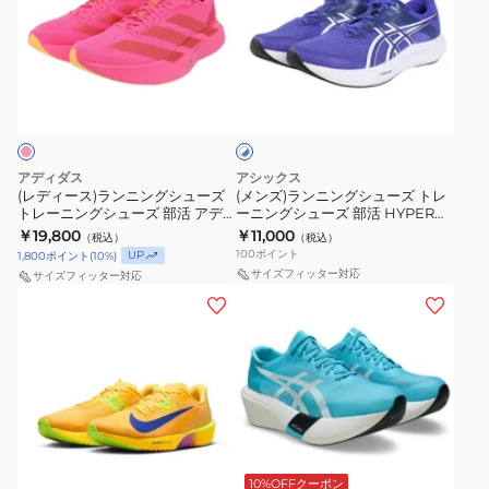
ー
ラ
活
レ
ル
ス)
ン
エ
ー
v5
ラ
ニ
ア
ニ
パ
ホ
ン
ン
ズ
ン
ー
ワ
ニ
グ
イ
ー
グ
プ
ト
ン
シ
ム
シ
ル
×
グ
ュ
ラ
ュ
ブ
MFCX4KUD
アディダス
アシックス
シ
ー
ル
イ
(レディース)ランニングシューズ
ー
(メンズ)ランニングシューズ トレ
ス
ー
トレーニングシューズ 部活 アデ
ーニングシューズ 部活 HYPER
ュ
ズ
バ
ズ
ポ
ィゼロ EVO SL ウーブン フラッシ
SPEED 5 WIDE 1011C082.400
￥19,800
￥11,000
（税込）
（税込）
ー
ト
ル
ュピンク OPU30-KI6930 スポー
部
ー
100
ポイント
UP
1,800
ポイント
(
10
%)
ツ シューズ
ズ
レ
フ
活
サイズフィッター対応
サイズフィッター対応
ツ
ト
ー
(メ
(メ
ラ
マ
シ
レ
ニ
ン
ン
イ
ジ
ュ
ー
ン
ズ、
ズ、
4
ッ
ー
ニ
グ
レ
レ
CM
ク
ズ
ン
シ
デ
デ
ホ
ス
グ
ュ
ィ
ィ
ワ
ピ
ラ
シ
ー
ー
ー
イ
ー
イ
ュ
ズ
ス)
ス)
ト
ト
ド
10%OFFクーポン