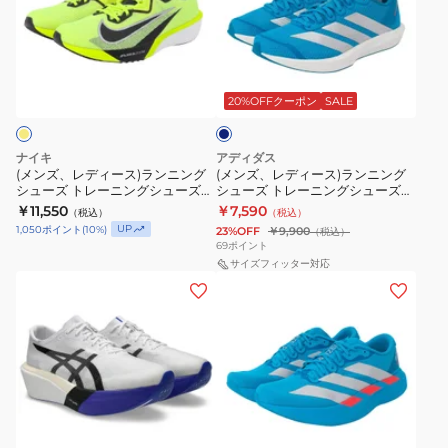
レ
レ
レ
レ
ー
ト
ス
デ
デ
ー
ー
ツ
グ
ピ
ィ
ィ
ニ
ニ
シ
レ
ー
ブ
ー
ー
ン
ン
ル
ュ
ー
ド
ス)
ス)
ー
20%OFFクーポン
SALE
グ
グ
ー
FV6040-
ス
グ
ラ
ラ
シ
シ
ズ
レ
004
カ
ン
ン
ー
ュ
ュ
ナイキ
アディダス
ラ
イ
ニ
ニ
(メンズ、レディース)ランニング
(メンズ、レディース)ランニング
ー
ー
ン
ト
シューズ トレーニングシューズ
シューズ トレーニングシューズ
ン
ン
ズ
ズ
部活 エア ズーム ライバルフライ
部活 アディゼロ BK ブルーグレー
ニ
ウ
￥11,550
￥7,590
（税込）
（税込）
グ
グ
4 フラッシュイエロー IM8071-
NSV99-JQ1679
部
部
UP
1,050
ポイント
(
10
%)
ン
キ
23%OFF
￥9,900
（税込）
999
シ
シ
69
ポイント
活
活
グ
ョ
ュ
ュ
サイズフィッター対応
ア
ア
シ
ウ
(メ
(メ
ー
ー
デ
デ
ュ
ラ
ン
ン
ズ
ズ
ィ
ィ
ー
イ
ズ、
ズ)
ト
ト
ゼ
ゼ
ズ
ト
レ
ラ
レ
レ
ロ
ロ
レ
ブ
デ
ン
ー
ー
BK
BK
ー
ル
ィ
ニ
ニ
ニ
ラ
フ
ブ
ス
ー
ー
ン
ン
ン
ル
ン
ラ