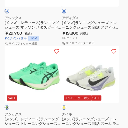
ト
1013A162.400
ス)
グ
ー
グ
グ
ニ
ッ
レ
ス
ラ
シ
シ
シ
ン
シ
ー
ポ
ン
ュ
ュ
ュ
アシックス
アディダス
グ
ュ
ニ
ー
ニ
ー
(メンズ、レディース)ランニング
(メンズ)ランニングシューズ トレ
ー
ー
オ
イ
ン
シューズ マラソン メタスピード
ツ
ーニングシューズ 部活 アディゼ
ン
ズ
ズ
ズ
スカイ トーキョー ホワイト ブル
ロ EVO SL ウーブン ブルー
レ
エ
￥29,700
￥19,800
グ
（税込）
シ
（税込）
グ
ト
ー 1013A162.101 お一人様一点まで
OOS26-JR2023
部
部
180
ポイント
UP
810
ポイント
(
3
%)
ン
ロ
ュ
シ
レ
サイズフィッター対応
活
活
サイズフィッター対応
ジ
ー
ー
ュ
ー
(メ
(メ
エ
ア
NSV99-
NSV99-
ズ
ー
ニ
ン
ン
ア
デ
JQ1678
JQ1676
ズ
ン
ズ、
ズ)
ズ
ィ
ス
ス
マ
グ
レ
ラ
ー
ゼ
ポ
ポ
ラ
シ
デ
ン
ム
ロ
ー
ー
ソ
ュ
ィ
ニ
ラ
BK
ツ
ツ
イ
ン
ー
ー
ン
イ
ブ
エ
シ
シ
メ
ズ
ス)
グ
ロ
SALE
10%OFFクーポン
SALE
バ
ル
ュ
ュ
ー
タ
部
ラ
シ
ル
ー
ー
ー
ス
活
ン
ュ
フ
グ
ズ
アシックス
ズ
ナイキ
ピ
ア
ニ
ー
(メンズ、レディース)ランニング
(メンズ)ランニングシューズ トレ
ラ
レ
シューズ トレーニングシューズ
ーニングシューズ 部活 ズーム ラ
ー
デ
ン
ズ
イ
ー