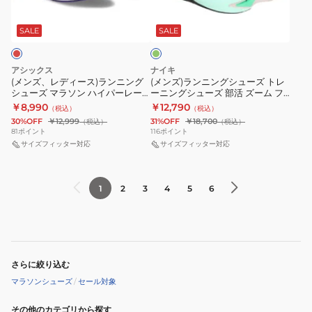
ニ
ニ
ミ
ー
ン
オ
ル
ン
ン
ン
ス)
グ
ト
SALE
SALE
フ
ー
グ
グ
ラ
シ
ホ
NKL80-
シ
シ
ン
ュ
ワ
JQ1683
ュ
ュ
アシックス
ナイキ
ニ
ー
(メンズ、レディース)ランニング
(メンズ)ランニングシューズ トレ
イ
ー
ー
シューズ マラソン ハイパーレー
ーニングシューズ 部活 ズーム フ
ン
ズ
ト
ズ
ズ
サー レッド 1093A233.600 レー
ライ 6 ミント FN8454-402 スニ
￥8,990
￥12,790
（税込）
（税込）
グ
ト
シングシューズ
ーカー シューズ
OOS26-
部
部
30%OFF
￥12,999
31%OFF
￥18,700
（税込）
（税込）
シ
レ
JR2020
81
ポイント
116
ポイント
活
活
ュ
サイズフィッター対応
ー
サイズフィッター対応
ス
ク
ア
ー
ニ
ポ
ラ
デ
ズ
ン
ー
ウ
ィ
1
2
3
4
5
6
マ
グ
ツ
ド
ゼ
ラ
シ
シ
ブ
ロ
ソ
ュ
ュ
ー
BK
ン
ー
ー
ム
JP6528
ハ
ズ
さらに絞り込む
ズ
ス
イ
部
マラソンシューズ
/
セール対象
ト
パ
活
ラ
その他のカテゴリから探す