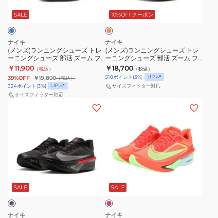
ン
ン
ン
ン
レ
グ
グ
ン
SALE
10%OFFクーポン
グ
グ
ジ
シ
シ
シ
シ
ュ
ュ
ュ
ュ
ナイキ
ナイキ
ー
ー
ー
(メンズ)ランニングシューズ トレ
ー
(メンズ)ランニングシューズ トレ
ーニングシューズ 部活 ズーム フ
ーニングシューズ 部活 ズーム フ
ズ
ズ
ズ
ズ
ライ 6 グラム ブルー IO9572-
ライ 6 オレンジ FN8454-800 ス
￥11,900
￥18,700
（税込）
（税込）
ト
ト
部
400
部
ポーツ シューズ
UP
510
ポイント
(
3
%)
39%OFF
￥19,800
（税込）
レ
レ
活
活
UP
324
ポイント
(
3
%)
サイズフィッター対応
ー
ー
サイズフィッター対応
ズ
エ
(メ
(メ
ニ
ニ
ー
ア
ン
ン
ン
ン
ム
ズ
ズ)
ズ)
グ
グ
ラ
ー
ラ
ラ
シ
シ
イ
ム
ン
ン
ュ
ュ
バ
ラ
ニ
ニ
ー
ー
ル
イ
レ
ン
ン
ズ
ズ
フ
バ
ッ
グ
グ
ド
SALE
SALE
部
部
ラ
ル
シ
シ
活
活
イ
フ
ュ
ュ
ズ
ズ
4
ラ
ナイキ
ナイキ