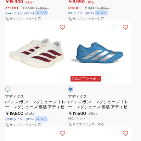
部活 S4+ YOGIRI 1013A158.301
イバル フライ 4 FV6040-003
￥15,900
￥8,990
（税込）
（税込）
ド
ィ
グ
ト
4
NSV99-
27%OFF
￥22,000
18%OFF
￥11,000
（税込）
（税込）
ス
ゼ
シ
レ
フ
JQ1679
UP
UP
1,440
ポイント
(
10
%)
810
ポイント
(
10
%)
カ
ロ
ュ
ー
サイズフィッター対応
サイズフィッター対応
ラ
(メ
(メ
イ
EVO
ー
ニ
ッ
ン
ン
ト
SL
ズ
ン
シ
ズ)
ズ)
ー
ウ
ト
グ
ュ
ラ
ラ
キ
ー
レ
シ
イ
ン
ン
ョ
ブ
ー
ュ
エ
ニ
ニ
ー
ン
ニ
ー
ロ
ブ
ン
ン
ホ
ブ
ン
ズ
ル
ー
グ
グ
ー
ワ
ル
20%OFFクーポン
グ
部
IM8071-
シ
シ
イ
ー
シ
活
999
ュ
ュ
ト
OOS26-
ュ
ズ
アディダス
アディダス
ー
ー
ブ
JR2023
ー
(メンズ)ランニングシューズ トレ
ー
(メンズ)ランニングシューズ トレ
ーニングシューズ 部活 アディゼ
ーニングシューズ 部活 アディゼ
ズ
ズ
ル
ズ
ム
ロ EVO SL ウーブン オフホワイト
ロ ジャパン 9 ブルー NKL80-
￥19,800
￥17,600
（税込）
（税込）
ト
ト
ー
部
OOS26-JR2020 スポーツシュー
ラ
JQ1683
160
ポイント
UP
1,800
ポイント
(
10
%)
ズ
レ
レ
1013A162.101
活
イ
サイズフィッター対応
サイズフィッター対応
ー
ー
(メ
(メ
お
S4+
バ
ニ
ニ
ン
ン
一
YOGIRI
ル