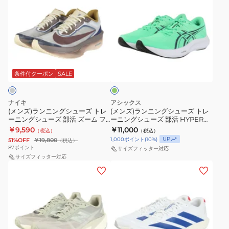
ズ
ズ
801
ラ
ホ
CM
ズ)
ズ)
ト
ト
ス
イ
ワ
ブ
ラ
ラ
レ
レ
ポ
ト
イ
ル
ン
ン
ー
ー
ー
ブ
ト
ー
ニ
ニ
ニ
ニ
ツ
ル
FN8454-
HQ1718-
グ
ン
ン
ン
ン
リ
シ
ー
004
400
グ
グ
ー
条件付クーポン
SALE
グ
グ
ュ
1013A163.400
ス
ン
シ
シ
シ
シ
ー
ス
ポ
ュ
ュ
ュ
ュ
ズ
ポ
ー
ナイキ
アシックス
ー
ー
ー
(メンズ)ランニングシューズ トレ
ー
(メンズ)ランニングシューズ トレ
ー
ツ
ーニングシューズ 部活 ズーム フ
ーニングシューズ 部活 HYPER
ズ
ズ
ズ
ズ
ツ
シ
ライ 6 プレミアム グレー
SPEED 5 1011C084.300
￥9,590
￥11,000
（税込）
（税込）
ト
ト
部
HV4366-072
部
シ
ュ
UP
1,000
ポイント
(
10
%)
51%OFF
￥19,800
（税込）
レ
レ
活
活
87
ポイント
サイズフィッター対応
ュ
ー
ー
サイズフィッター対応
ー
マ
マ
ー
ズ
(メ
(メ
ニ
ニ
ジ
ジ
ズ
ン
ン
ン
ン
ッ
ッ
ズ)
ズ、
グ
グ
ク
ク
ラ
レ
シ
シ
ス
ス
ン
デ
ュ
ュ
ピ
ピ
ニ
ィ