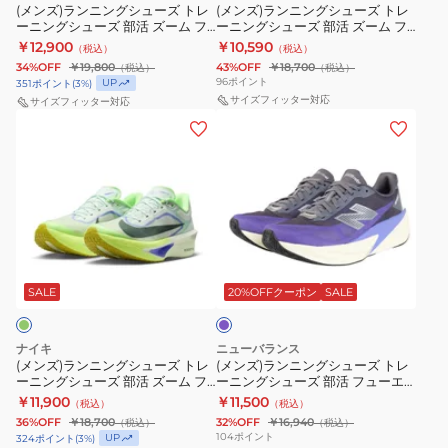
ー
ー
ー
(メンズ)ランニングシューズ トレ
ー
(メンズ)ランニングシューズ トレ
ミ
イ
ーニングシューズ 部活 ズーム フ
ーニングシューズ 部活 ズーム フ
ズ
ズ
ム
ム
ン
4
ライ 6 ブラック レッド IR1995-
ライ 6 レッド FN8454-601
￥12,900
￥10,590
（税込）
（税込）
ト
ト
フ
010
フ
ト
GLAM
34%OFF
￥19,800
43%OFF
￥18,700
（税込）
（税込）
レ
レ
ラ
ラ
96
ポイント
UP
351
ポイント
(
3
%)
FV6040-
ブ
ー
ー
サイズフィッター対応
サイズフィッター対応
イ
イ
300
ラ
(メ
(メ
ニ
ニ
6
6
ス
ッ
ン
ン
ン
ン
グ
オ
ポ
ク
ズ)
ズ)
グ
グ
ラ
レ
ー
レ
ラ
ラ
シ
シ
ム
ン
ツ
ッ
ン
ン
ュ
ュ
ブ
ジ
シ
ド
ニ
ニ
ー
ー
ル
FN8454-
ュ
IO9565-
パ
ン
ン
ズ
ズ
ー
800
ー
ー
400
グ
グ
プ
SALE
20%OFFクーポン
SALE
部
部
IO9572-
ス
ズ
ル
シ
シ
活
活
400
ポ
ュ
ュ
ズ
ズ
ー
ナイキ
ニューバランス
ー
ー
ー
(メンズ)ランニングシューズ トレ
ー
(メンズ)ランニングシューズ トレ
ツ
ーニングシューズ 部活 ズーム フ
ーニングシューズ 部活 フューエ
ズ
ズ
ム
ム
シ
ライ 6 FN8454-300
ルセル レベル v5 パープル
￥11,900
￥11,500
（税込）
（税込）
ト
ト
フ
フ
MFCX4KUD スポーツ シューズ
ュ
36%OFF
￥18,700
32%OFF
￥16,940
（税込）
（税込）
レ
レ
ラ
ラ
104
ポイント
UP
324
ポイント
(
3
%)
ー