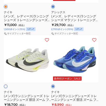
ブ
ー
部
ラ
ラ
IO8267-
5
ル
ズ
活
ン
ン
100
ワ
ー
ナイキ
アシックス
部
HYPER
ニ
ニ
ト
イ
(メンズ、レディース)ランニング
(メンズ、レディース)ランニング
シューズ トレーニングシューズ
シューズ マラソン トレーニング
活
SPEED
ン
ン
レ
ド
部活 ズーム ライバル フライ 4 オ
シューズ メタスピード エッジ ト
￥11,000
￥29,700
（税込）
（税込）
ア
5
グ
グ
ー
ブ
レンジ FV6040-801 スポーツ シ
ウキョウ ライトブルー
UP
UP
1,500
ポイント
(
15
%)
2,700
ポイント
(
10
%)
ューズ
1013A163.400 スポーツ シューズ
デ
WIDE
シ
シ
ニ
ル
サイズフィッター対応
サイズフィッター対応
ィ
1011C082.400
ュ
ュ
(メ
(メ
ン
ー
ゼ
ー
ー
ン
ン
グ
1013A184.400
ロ
ズ
ズ
ズ)
ズ)
シ
EVO
ト
マ
ラ
ラ
ュ
SL
レ
ラ
ン
ン
ー
ウ
ー
ソ
ニ
ニ
ズ
ブ
ー
ニ
ン
ン
ン
ル
ブ
ン
ト
グ
グ
ー
条件付クーポン
SALE
ン
グ
レ
シ
シ
フ
シ
ー
ュ
ュ
ナイキ
ナイキ
ラ
ュ
ニ
ー
ー
(メンズ)ランニングシューズ トレ
(メンズ)ランニングシューズ トレ
ーニングシューズ 部活 ズーム フ
ーニングシューズ 部活 ズーム フ
ッ
ー
ン
ズ
ズ
ライ 6 ホワイト FN8454-004 ス
ライ6 CM ブルー HQ1718-400
￥18,700
￥8,990
（税込）
（税込）
シ