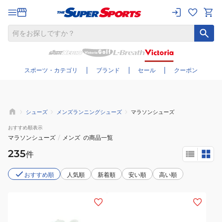
さらに絞り込む
スポーツ・カテゴリ
ブランド
セール
クーポン
シューズ
メンズランニングシューズ
マラソンシューズ
おすすめ
順表示
マラソンシューズ
/
メンズ
の商品一覧
235
件
おすすめ順
人気順
新着順
安い順
高い順
(メ
(メ
ン
ン