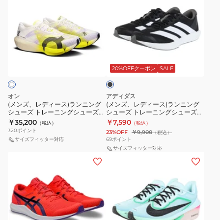
ン
ン
ズ、
ズ、
人
1013A158.301
フ
グ
グ
レ
レ
様
ラ
シ
シ
デ
デ
一
イ
ュ
ュ
ィ
ィ
点
4
ブ
ー
ー
ー
ー
ま
FV6040-
ラ
ズ
ズ
ス)
ス)
で
ッ
003
20%OFFクーポン
SALE
ク
部
部
ラ
ラ
活
活
ン
ン
オン
アディダス
ア
ア
ニ
ニ
(メンズ、レディース)ランニング
(メンズ、レディース)ランニング
シューズ トレーニングシューズ
シューズ トレーニングシューズ
デ
デ
ン
ン
部活 クラウドブーム ストライク 2
部活 アディゼロ BK JP6528
￥35,200
￥7,590
（税込）
（税込）
ィ
ィ
グ
グ
ホワイト 3UG30052929 スポーツ
320
ポイント
23%OFF
￥9,900
（税込）
シューズ トレーニング
ゼ
ゼ
シ
シ
サイズフィッター対応
69
ポイント
ロ
ロ
ュ
ュ
サイズフィッター対応
(メ
(メ
EVO
ジ
ー
ー
ン
ン
SL
ャ
ズ
ズ
ズ、
ズ)
ウ
パ
ト
ト
レ
ラ
ー
ン
レ
レ
デ
ン
ブ
9
ー
ー
ィ
ニ
ン
ブ