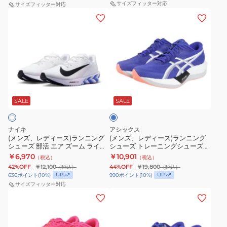
ー
ー
サイズフィッター対応
サイズフィッター対応
イ
イ
ズ
(メ
(メ
ニ
ニ
6
6
ン
ン
ン
ン
ブ
レ
ズ、
ズ、
グ
グ
ラ
ッ
レ
レ
シ
シ
ッ
ド
デ
デ
ュ
ュ
ク
FN8454-
ィ
ィ
ー
ー
レ
601
ブ
ー
ー
ズ
ズ
ッ
ル
ス)
ス)
ー
SALE
SALE
部
部
ド
ラ
ラ
活
活
IR1995-
ン
ン
ズ
フ
010
ナイキ
アシックス
ニ
ニ
ー
(メンズ、レディース)ランニング
ュ
(メンズ、レディース)ランニング
シューズ 部活 エア ズーム ライバ
シューズ トレーニングシューズ
ン
ン
ム
ー
ルフライ 4 CM ホワイト IO8267-
部活 マジックスピード 5 ワイド
￥6,970
￥10,901
（税込）
（税込）
グ
グ
フ
100 トレーニングシューズ
エ
ブルー 1013A184.400
42%OFF
￥12,100
44%OFF
￥19,800
（税込）
（税込）
シ
シ
ラ
ル
UP
UP
630
ポイント
(
10
%)
990
ポイント
(
10
%)
ュ
ュ
サイズフィッター対応
イ
セ
(レ
(メ
ー
ー
6
ル
デ
ン
ズ
ズ
FN8454-
レ
ィ
ズ)
部
ト
300
ベ