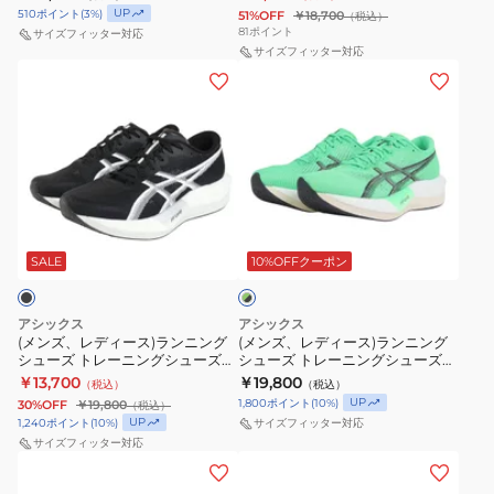
ズ
グ
ト
ト
ポーツ シューズ
UP
510
ポイント
(
3
%)
51%OFF
￥18,700
（税込）
ュ
部
シ
レ
レ
81
ポイント
サイズフィッター対応
ピ
活
ュ
ー
ー
サイズフィッター対応
(メ
(メ
ン
ズ
ー
ニ
ニ
ン
ン
ク
ー
ズ
ン
ン
ズ、
ズ、
OPU30-
ム
メ
グ
グ
レ
レ
KI6930
ラ
タ
シ
シ
デ
デ
ス
イ
ス
ュ
ュ
ィ
ィ
ポ
バ
ピ
ー
ー
グ
ー
ー
ー
ル
ー
ズ
ズ
リ
ス)
ス)
SALE
10%OFFクーポン
ー
ツ
フ
ド
部
部
ン
ラ
ラ
シ
ラ
エ
活
活
×
ン
ン
ュ
イ
ッ
ズ
ズ
ブ
アシックス
アシックス
ニ
ニ
ラ
ー
(メンズ、レディース)ランニング
(メンズ、レディース)ランニング
4
ジ
ー
ー
ッ
シューズ トレーニングシューズ
シューズ トレーニングシューズ
ン
ン
ズ
オ
ト
ム
ム
ク
部活 マジックスピード 5 ワイド
部活 マジックスピード 5 グリーン
￥13,700
￥19,800
（税込）
（税込）
グ
グ
ブラック 1013A184.001
ブラック 1013A183.300
レ
ウ
フ
フ
UP
1,800
ポイント
(
10
%)
30%OFF
￥19,800
（税込）
シ
シ
ン
キ
ラ
UP
ラ
1,240
ポイント
(
10
%)
サイズフィッター対応
ュ
ュ
サイズフィッター対応
ジ
ョ
イ
イ
(メ
(メ
ー
ー
FV6040-
ウ
6
6
ン
ン