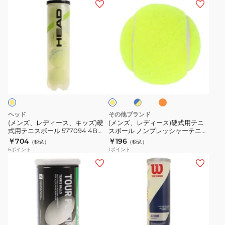
(メ
(メ
BALL
ル
テ
ン
ン
ス
TRU
ニ
ズ、
ズ、
テ
32
ス
レ
レ
ー
2
ボ
デ
デ
ジ
球
ー
ィ
ィ
オ
3
ブ
イ
パ
ル
ー
ー
レ
ル
エ
3
ッ
2
ン
ス、
ス)
ー
ロ
個
ジ
×
ク
個
ー
キ
硬
イ
パ
WR8900501001
入
ッ
式
エ
ヘッド
その他ブランド
ッ
DAOBYL2TIN
ロ
ズ)
用
(メンズ、レディース、キッズ)硬
(メンズ、レディース)硬式用テニ
ー
ク
式用テニスボール 577094 4B
スボール ノンプレッシャーテニス
硬
テ
HEAD CP 4DZ
ボール 738NN3ZK0092
TBP3RD1-
￥704
￥196
（税込）
（税込）
式
ニ
6
ポイント
1
ポイント
000
用
ス
(メ
(メ
テ
ボ
ン
ン
ニ
ー
ズ、
ズ、
ス
ル
レ
レ
ボ
ノ
デ
デ
ー
ン
ィ
ィ