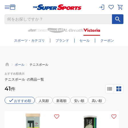
さらに絞り込む
スポーツ・カテゴリ
ブランド
セール
クーポン
ボール
テニスボール
おすすめ
順表示
テニスボール
の商品一覧
41
件
おすすめ順
人気順
新着順
安い順
高い順
(メ
(メ
ン
ン