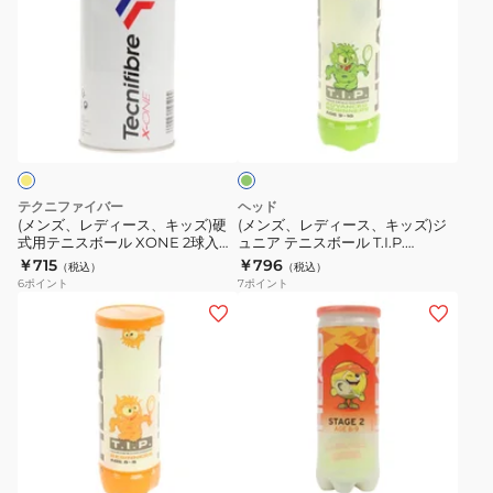
ッ
ッ
ズ、
ズ、
タ
ル
ク
ク
レ
レ
ー
HEAD
TBP2OR1-
TBP2GR1-
デ
デ
オ
TOUR
000
000
ィ
ィ
レ
XT
グ
ー
ー
ン
570824
リ
ス、
ス、
ジ
ー
ン
キ
キ
3
ッ
ッ
個
テクニファイバー
ヘッド
ズ)
ズ)
入
(メンズ、レディース、キッズ)硬
(メンズ、レディース、キッズ)ジ
式用テニスボール XONE 2球入り
ュニア テニスボール T.I.P.
硬
ジ
り
TBA2XE1-000
GREEN-3 BALL SINGLE CAN
￥715
￥796
（税込）
（税込）
式
ュ
WRT137300
578133
6
ポイント
7
ポイント
用
ニ
(キ
(キ
テ
ア
ッ
ッ
ニ
テ
ズ)
ズ)
ス
ニ
ジ
ジ
ボ
ス
ュ
ュ
ー
ボ
ニ
ニ
オ
ル
ー
ア
ア
レ
XONE
ル
テ
テ