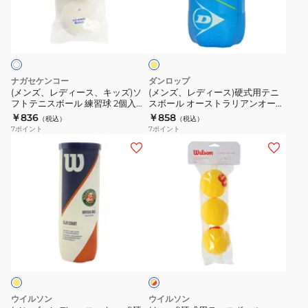
球
ー
ー
ィ
ィ
2
イ
ル
ル
ー
ー
エ
個
COURT
セ
ス、
ス)
ロ
入
4
ン
ー
キ
硬
り
球
ト
ッ
式
ナガセケンコー
ダンロップ
DSTBMR2TIN
入
ジ
ズ)
用
(メンズ、レディース、キッズ)ソ
(メンズ、レディース)硬式用テニ
自
り
ェ
フトテニスボール 練習球 2個入り
スボール オーストラリアンオープ
ソ
テ
TSSWHP2V 自主練
ン 1缶/2球入 DAOAYL2TIN
主
￥836
￥858
TBA4CT1-
ー
（税込）
（税込）
フ
ニ
7
ポイント
7
ポイント
練
000
ム
ト
ス
(メ
(キ
ス
テ
ボ
ン
ッ
プ
ニ
ー
ズ、
ズ)
レ
ス
ル
レ
硬
ミ
ボ
オ
デ
式
ア
ー
ー
ィ
用
ム
イ
ル
ス
ー
テ
エ
1
練
ト
ス、
ニ
ロ
缶
習
ラ
ー
キ
ス
4
×
球
リ
ッ
ボ
レ
ウイルソン
ウイルソン
球
2
ア
ズ)
ー