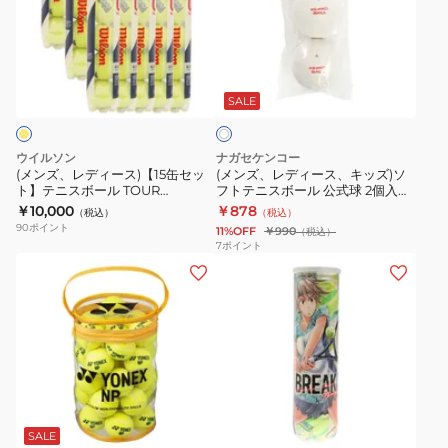
レ
レ
ボ
ボ
デ
デ
ー
ー
ィ
ィ
ル
ル
ホ
ー
ー
セ
チ
ワ
ス)
ス、
ン
ャ
SALE
イ
ト
【15
キ
ト
ン
缶
ッ
ジ
ピ
ウイルソン
ナガセケンコー
セ
ズ)
ェ
オ
(メンズ、レディース)【15缶セッ
(メンズ、レディース、キッズ)ソ
ト】テニスボール TOUR
フトテニスボール 公式球 2個入り
ッ
ソ
ー
ン
STANDARD WRT103800 自主練
TSOWHP2V 自主練
￥10,000
￥878
（税込）
（税込）
ト】
フ
ム
シ
(60球入り)
90
ポイント
11%OFF
￥990
（税込）
テ
ト
ス
ッ
7
ポイント
(メ
(メ
ニ
テ
1
プ
ン
ン
ス
ニ
缶
4
ズ、
ズ、
ボ
ス
4
個
レ
レ
ー
ボ
球
入
デ
デ
ル
ー
入
TB-
ィ
ィ
TOUR
ル
り
CHS4P-
イ
ー
ー
STANDARD
公
STJAMESJ4TIN
004
エ
ス、
ス)
WRT103800
式
ロ
SALE