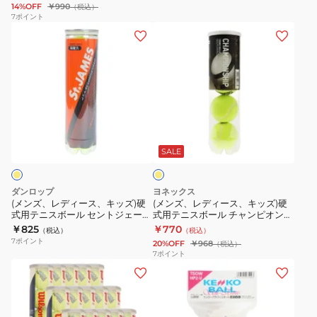
14%OFF
￥990
（税込）
入
ャ
ト
7
ポイント
り
ー
(メ
(メ
テ
プ
ボ
ン
ン
ニ
レ
ー
ズ、
ズ、
ス
ッ
ル
レ
レ
ボ
シ
12
デ
デ
ー
ャ
個
ィ
ィ
ル
イ
ー
入
ー
ー
ア
エ
ボ
り
ス、
ス、
カ
ロ
SALE
ー
TB-
ー
キ
キ
エ
ル
NP12-
ッ
ッ
ム
ダンロップ
ヨネックス
571714
004
ズ)
ズ)
公
(メンズ、レディース、キッズ)硬
(メンズ、レディース、キッズ)硬
イ
式用テニスボール セントジェーム
式用テニスボール チャンピオンシ
硬
硬
認
ス 1缶 4球入り STJAMESJ4TIN
ップ 4個入 TB-CHS4P-004
￥825
￥770
エ
（税込）
（税込）
式
式
球
7
ポイント
20%OFF
￥968
（税込）
ロ
用
用
M30021
7
ポイント
ー
(メ
(メ
テ
テ
自
ン
ン
ニ
ニ
主
ズ、
ズ、
ス
ス
練