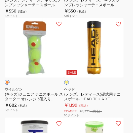
(メンズ、レディース、キッズ)ノ
(メンズ、レディース、キッズ)ノ
ンプレッシャーテニスボール
ンプレッシャーテニスボール
ノ
ノ
チ
STAGE2 2個パック TBP2OR1-
STAGE1 2個パック TBP2GR1-
￥550
￥550
（税込）
（税込）
ン
ン
ナ
000
000
5
ポイント
5
ポイント
プ
プ
ム
(キ
(メ
レ
レ
2
ッ
ン
ッ
ッ
個
ズ)
ズ、
シ
シ
入
ジ
レ
ャ
ャ
TB-
ュ
デ
ー
ー
TPL2P-
ニ
ィ
イ
テ
テ
004
ア
ー
エ
ニ
ニ
テ
ス)
ロ
SALE
ス
ス
ー
ニ
硬
ボ
ボ
ス
式
ウイルソン
ヘッド
ー
ー
ボ
用
(キッズ)ジュニア テニスボール ス
(メンズ、レディース)硬式用テニ
ル
ル
ターター オレンジ 3個入り
スボール HEAD TOUR XT
ー
テ
WRT137300
570824
￥682
￥1,199
STAGE2
STAGE1
（税込）
（税込）
ル
ニ
6
ポイント
12%OFF
￥1,375
（税込）
2
2
ス
ス
10
ポイント
個
個
(メ
(メ
タ
ボ
パ
パ
ン
ン
ー
ー