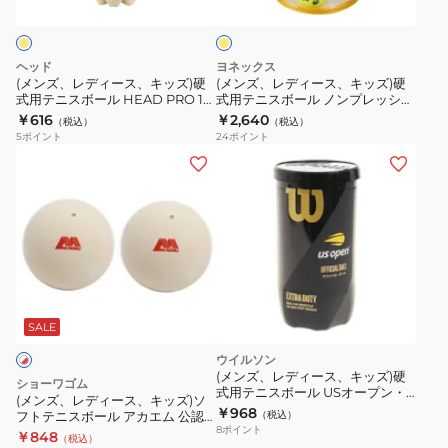
ス、
ス、
ォ
ア
ロ
ー
キ
キ
ー
ー
ッ
ッ
ト
4
ヘッド
ヨネックス
ズ)
ズ)
4
個
(メンズ、レディース、キッズ)硬
(メンズ、レディース、キッズ)硬
式用テニスボール HEAD PRO 1缶
式用テニスボール ノンプレッシャ
硬
硬
球
入
4球入り プレッシャーボール
ーボール 12個入り TB-NP12-004
￥616
￥2,640
（税込）
（税込）
式
式
入
TB-
571714 イエロー
5
ポイント
24
ポイント
用
用
り
TUR4P-
(メ
テ
テ
DFCPFYLPT4TIN
004
ン
ニ
ニ
ズ、
ス
ス
レ
ボ
ボ
デ
ー
ー
ィ
ル
ル
ー
HEAD
ノ
ス、
SALE
PRO
ン
キ
ウイルソン
1
プ
ッ
(メンズ、レディース、キッズ)硬
ショーワゴム
缶
レ
式用テニスボール USオープン・
ズ)
(メンズ、レディース、キッズ)ソ
エクストラ・デューティ(US
￥968
4
ッ
フトテニスボール アカエム 公認
（税込）
ソ
OPEN EXTRA DUTY)
8
ポイント
球 M30021 自主練
￥848
球
シ
（税込）
WRT1000J 自主練
フ