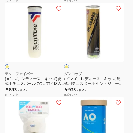
7
ポイント
8
ポイント
用
ト
ー
ー
(メ
(メ
テ
テ
ボ
ク
ン
ン
ニ
ニ
ー
パ
ズ、
ズ、
ス
ス
ル
ッ
レ
レ
ボ
ボ
30
ク
デ
デ
ー
ー
個
缶
ィ
ィ
イ
ル
ル
入
4
ー
ー
エ
フ
ソ
り
個
ス、
ス、
ロ
ォ
フ
TB-
入
ー
キ
キ
ー
ト
NP30-
り
ッ
ッ
テクニファイバー
ダンロップ
ト
テ
004
TB-
ズ)
ズ)
(メンズ、レディース、キッズ)硬
(メンズ、レディース、キッズ)硬
1
ニ
TPL4BP-
式用テニスボール COURT 4球入
式用テニスボール セントジェーム
硬
硬
り TBA4CT1-000
スプレミアム 1缶 4球入り
￥693
￥935
缶
ス
004
（税込）
（税込）
式
式
STJAMESPRMA4TIN
6
ポイント
8
ポイント
2
ボ
用
用
(メ
(メ
球
ー
テ
テ
ン
ン
入
ル
ニ
ニ
ズ、
ズ、
り
公
ス
ス
レ
レ
DFORTFYL2TIN
認
ボ
ボ
デ
デ