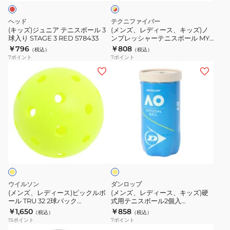
カ
ー
ニ
キ
ャ
×
エ
ス
ッ
レ
ヘッド
テクニファイバー
ー
ム
ボ
ズ)
ッ
(キッズ)ジュニア テニスボール 3
(メンズ、レディース、キッズ)ノ
ボ
ド
練
球入り STAGE 3 RED 578433
ンプレッシャーテニスボール MY
ー
ノ
NEW BALL ステージ3 3個パック
ー
￥796
￥808
習
（税込）
（税込）
ル
ン
TBP3RD1-000
7
ポイント
7
ポイント
ル
球
3
プ
(メ
(メ
イ
M40021
球
レ
ン
ン
エ
自
入
ッ
ズ、
ズ、
ロ
主
り
シ
レ
レ
ー
練
STAGE
ャ
デ
デ
3
ー
ィ
ィ
イ
RED
テ
ー
ー
エ
578433
ニ
ス)
ス、
ロ
ス
ー
ピ
キ
ボ
ッ
ッ
ウイルソン
ダンロップ
ー
ク
ズ)
(メンズ、レディース)ピックルボ
(メンズ、レディース、キッズ)硬
ル
ール TRU 32 2球パック
式用テニスボール2個入
ル
硬
WR8900501001
DAOBYL2TIN
￥1,650
￥858
MY
（税込）
（税込）
ボ
式
15
ポイント
7
ポイント
NEW
ー
用