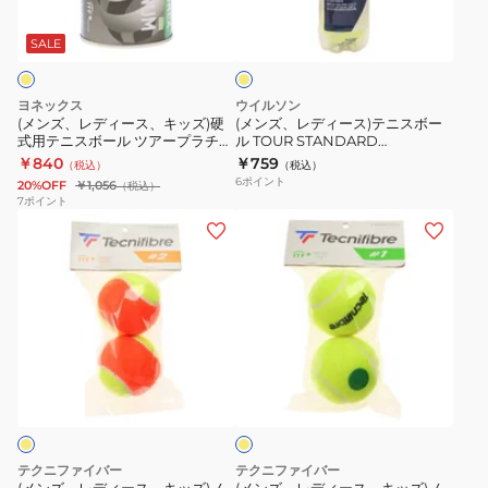
イ
ル
プ
ー
ー
エ
577094
レ
ス、
ス)
ロ
SALE
4B
ッ
ー
キ
テ
HEAD
シ
ッ
ニ
ヨネックス
ウイルソン
CP
ャ
ズ)
ス
(メンズ、レディース、キッズ)硬
(メンズ、レディース)テニスボー
4DZ
ー
式用テニスボール ツアープラチナ
ル TOUR STANDARD
硬
ボ
ム 2個入 TB-TPL2P-004
WRT103800 自主練
￥840
￥759
テ
（税込）
（税込）
式
ー
6
ポイント
20%OFF
￥1,056
（税込）
ニ
用
ル
7
ポイント
ス
(メ
(メ
テ
TOUR
ボ
ン
ン
ニ
STANDARD
ー
ズ、
ズ、
ス
WRT103800
ル
レ
レ
ボ
自
738NN3ZK0092
デ
デ
ー
主
ィ
ィ
ル
練
イ
ー
ー
ツ
エ
ス、
ス、
ア
ロ
ー
キ
キ
ー
ッ
ッ
プ
テクニファイバー
テクニファイバー
ズ)
ズ)
ラ