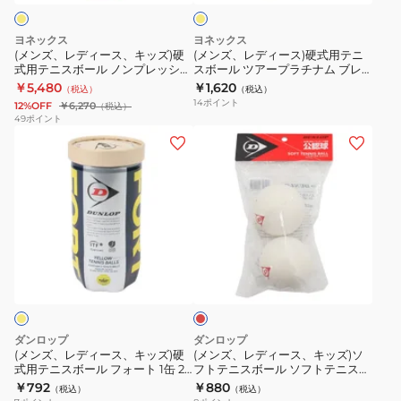
ー
キ
硬
自
球
ッ
式
主
2
ヨネックス
ヨネックス
ズ)
用
練
個
(メンズ、レディース、キッズ)硬
(メンズ、レディース)硬式用テニ
式用テニスボール ノンプレッシャ
スボール ツアープラチナム ブレ
硬
テ
(60
入
ーボール 30個入り TB-NP30-
ークパック缶 4個入り TB-
￥5,480
￥1,620
（税込）
（税込）
式
ニ
球
り
004
TPL4BP-004
14
ポイント
12%OFF
￥6,270
（税込）
用
ス
入
TSOWHP2V
49
ポイント
(メ
(メ
テ
ボ
り)
自
ン
ン
ニ
ー
主
ズ、
ズ、
ス
ル
練
レ
レ
ボ
ツ
デ
デ
ー
ア
ィ
ィ
ル
ー
レ
ー
ー
ノ
プ
ッ
ス、
ス、
ン
ラ
ド
キ
キ
プ
チ
ッ
ッ
レ
ナ
ダンロップ
ダンロップ
ズ)
ズ)
ッ
ム
(メンズ、レディース、キッズ)硬
(メンズ、レディース、キッズ)ソ
式用テニスボール フォート 1缶 2
フトテニスボール ソフトテニスボ
硬
ソ
シ
ブ
球入り DFORTFYL2TIN
ール 公認球 2個入り
￥792
￥880
（税込）
（税込）
式
フ
ャ
レ
DSTBMR2TIN 自主練