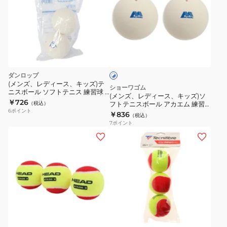
レ
ル
り
レ
ー
HEAD
HEAD
デ
コ
CORE
STAGE
ィ
ー
ホ
577163
1
ー
ワ
ト
1
GREEN
ス、
イ
3
缶
578413
ト
キ
ダンロップ
球
×
3
ッ
(メンズ、レディース、キッズ)テ
ブ
ショーワゴム
入
球
ニスボール ソフトテニス 練習球 2
ズ)
ル
(メンズ、レディース、キッズ)ソ
個入り 195516
WRT125000
￥726
ー
入
（税込）
フトテニスボール アカエム 練習
ソ
6
ポイント
球 M40021 自主練
￥836
り
（税込）
フ
7
ポイント
硬
ト
(キ
(メ
式
テ
ッ
ン
テ
ニ
ズ)
ズ、
ニ
ス
ジ
レ
ス
ボ
ュ
デ
プ
ー
ニ
ィ
レ
イ
ル
ア
ー
エ
ッ
ア
テ
ス、
ロ
シ