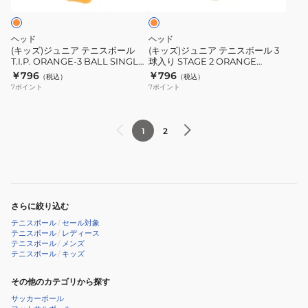
ン
2
T.I.P.
ジ
ニ
ニ
球
GREEN-
ス
ス
ヘッド
ヘッド
入
3
ボ
ボ
(キッズ)ジュニア テニスボール
(キッズ)ジュニア テニスボール 3
り
BALL
T.I.P. ORANGE-3 BALL SINGLE
球入り STAGE 2 ORANGE
ー
ー
CAN 578123
578423
￥796
￥796
TBA2XE1-
SINGLE
（税込）
（税込）
ル
ル
7
ポイント
7
ポイント
000
CAN
T.I.P.
3
578133
ORANGE-
球
3
入
1
2
BALL
り
SINGLE
STAGE
CAN
2
578123
ORANGE
さらに絞り込む
578423
テニスボール
/
セール対象
テニスボール
/
レディース
テニスボール
/
メンズ
テニスボール
/
キッズ
その他のカテゴリから探す
サッカーボール