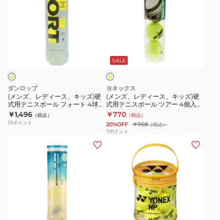
ズ、
ズ、
レ
レ
デ
デ
ィ
ィ
イ
ー
ー
エ
ス、
ス、
ロ
SALE
ー
キ
キ
ッ
ッ
ダンロップ
ヨネックス
ズ)
ズ)
(メンズ、レディース、キッズ)硬
(メンズ、レディース、キッズ)硬
式用テニスボール フォート 4球入
式用テニスボール ツアー 4個入
硬
硬
り DFCPFYLPT4TIN
TB-TUR4P-004
￥1,496
￥770
（税込）
（税込）
式
式
13
ポイント
20%OFF
￥968
（税込）
用
用
7
ポイント
(メ
(メ
テ
テ
ン
ン
ニ
ニ
ズ、
ズ、
ス
ス
レ
レ
ボ
ボ
デ
デ
ー
ー
ィ
ィ
ル
ル
イ
ー
ー
フ
ツ
エ