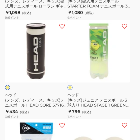
ッ
(メンズ、レディース、キッズ)硬
(キッズ)硬式用テニスボール
入
ド
個
ン
式用テニスボール ローラン ギャ
STARTER FOAM テニスボール 3
硬
ル
ロス クレー コート 3球入
球入 WRZ258900
り
￥1,098
￥1,080
入
オ
（税込）
（税込）
式
STARTER
WRT125000
9
ポイント
9
ポイント
STJAMESPRMA4TIN
り
ー
用
FOAM
(メ
(キ
TSSWHP2V
プ
テ
テ
ン
ッ
自
ン
ニ
ニ
ズ、
ズ)
主
1
ス
ス
レ
ジ
練
缶/2
ボ
ボ
デ
ュ
球
ー
ー
ィ
ニ
入
イ
ル
ル
ー
ア
エ
DAOAYL2TIN
ロ
3
ス、
テ
ロ
ー
球
ー
キ
ニ
ラ
入
ッ
ス
ヘッド
ヘッド
ン
WRZ258900
ズ)
ボ
(メンズ、レディース、キッズ)テ
(キッズ)ジュニア テニスボール 3
ギ
ニスボール HEAD CORE 577163
球入り HEAD STAGE 1 GREEN
テ
ー
1缶 3球入り 硬式テニス プレッシ
578413
￥434
￥796
ャ
（税込）
（税込）
ニ
ル
ャーボール イエロー
3
ポイント
7
ポイント
ロ
ス
3
(メ
ス
ボ
球
ン
ク
ー
入
ズ、