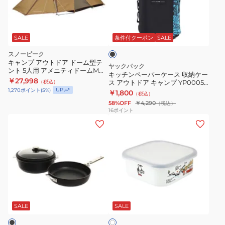
ペ
折
ア
ブ
ー
り
ブ
イ
ラ
パ
た
ラ
ボ
ッ
ー
た
ッ
SALE
条件付クーポン
SALE
リ
ク
ク
ケ
み
スノーピーク
ー
UD-
ー
ア
キャンプ アウトドア ドーム型テ
ヤックパック
UD-
79
ント 5人用 アメニティドームM
ス
ウ
キッチンペーパーケース 収納ケー
SDE-001RH ファミリー 大型
￥27,998
82
（税込）
ス アウトドア キャンプ YP0005
収
ト
UP
BLK
1,270
ポイント
(
5
%)
￥1,800
（税込）
納
ド
58%OFF
￥4,290
（税込）
ケ
ア
16
ポイント
フ
食
ー
キ
ラ
器
ス
ャ
イ
キ
ア
ン
パ
ャ
ウ
プ
ン
ン
ト
BBQ
鍋
プ
ド
釣
ホ
セ
ア
ア
り
ワ
ッ
ウ
キ
超
SALE
SALE
イ
ト
ト
ト
ャ
軽