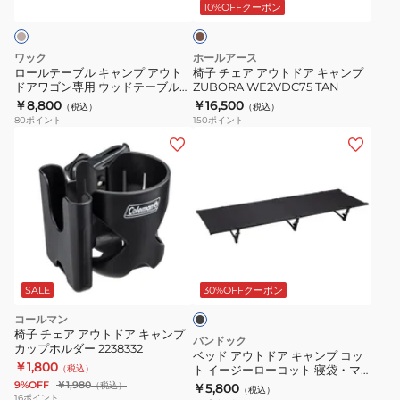
デ
キ
ト
10%OFFクーポン
ィ
ャ
ド
ン
ン
ア
ワック
ホールアース
グ
プ
キ
ロールテーブル キャンプ アウト
椅子 チェア アウトドア キャンプ
コ
ドアワゴン専用 ウッドテーブル
ZUBORA WE2VDC75 TAN
ア
ャ
ウッド
￥8,800
￥16,500
ッ
（税込）
（税込）
ウ
ン
80
ポイント
150
ポイント
ト
ト
プ
ベ
TAN
ド
ZUBORA
ッ
ア
WE2VDC75
ド
ワ
TAN
ア
ゴ
ウ
ン
ト
ブ
専
ド
ラ
用
ア
ッ
SALE
30%OFFクーポン
ウ
ク
キ
コールマン
ッ
ャ
椅子 チェア アウトドア キャンプ
バンドック
ド
カップホルダー 2238332
ン
ベッド アウトドア キャンプ コッ
￥1,800
テ
（税込）
ト イージーローコット 寝袋・マ
プ
ット BD-204
9%OFF
￥1,980
（税込）
￥5,800
ー
（税込）
コ
16
ポイント