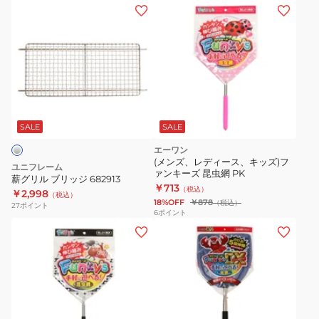
オ
薪
ン
グ
ビ
リ
ー
ル
チ
ブ
ケ
リ
ー
ッ
ス
ジ
SALE
SALE
YRO009
682913
エーワン
(メンズ、レディース、キッズ)フ
ユニフレーム
ァンキーズ 昆虫網 PK
薪グリル ブリッジ 682913
￥713
（税込）
￥2,998
（税込）
18%OFF
￥878
（税込）
27
ポイント
6
ポイント
(メ
ン
ズ、
レ
デ
ィ