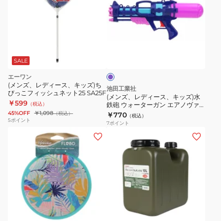
ズ、
レ
デ
ィ
パ
ー
ー
ス、
プ
SALE
ル
キ
エーワン
ッ
(メンズ、レディース、キッズ)ち
池田工業社
びっこフィッシュネット25 SA25F
ズ)
(メンズ、レディース、キッズ)水
￥599
（税込）
鉄砲 ウォーターガン エアノヴァ
水
リス 25
45%OFF
￥1,098
（税込）
￥770
（税込）
鉄
5
ポイント
7
ポイント
砲
(メ
(メ
ウ
ン
ン
ォ
ズ、
ズ、
ー
レ
レ
タ
デ
デ
ー
ィ
ィ
カ
ガ
ー
ー
ー
ン
ス、
ス、
キ