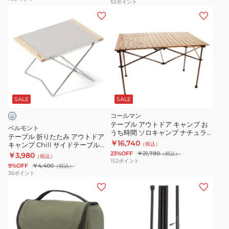
52
ポイント
ブ
ッ
テ
ル
ト
ー
ウ
イ
ブ
ッ
ー
ル
ド
ジ
折
ー
り
ロ
た
ー
た
SALE
SALE
コ
み
コールマン
ッ
ア
テーブル アウトドア キャンプ お
ベルモント
ト
うち時間 ソロキャンプ ナチュラ
ウ
テーブル 折りたたみ アウトドア
ルウッドロールテーブル クラシッ
￥16,740
寝
キャンプ Chill サイドテーブル
（税込）
ト
ク(110) 2000026802
BM-418
23%OFF
￥21,780
（税込）
￥3,980
袋・
（税込）
ド
152
ポイント
9%OFF
￥4,400
（税込）
マ
ア
36
ポイント
ッ
フ
ラ
キ
ト
ィ
ン
ャ
BD-
ル
タ
ン
204
デ
ン
プ