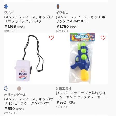
エ
キ
キ
ア
ッ
ッ
ワボバ
イワタニ
ノ
ズ)
ズ)
(メンズ、レディース、キッズ)フ
(メンズ、レディース、キッズ)ポ
ヴ
ロボ フライングディスク
リタンク ARMY 10L
フ
ポ
1101613000073
￥1,168
￥1,780
ァ
（税込）
（税込）
ロ
リ
10
ポイント
16
ポイント
リ
ボ
タ
(メ
ス
フ
ン
ン
25
ラ
ク
ズ、
イ
ARMY
レ
ン
10L
デ
グ
1101613000073
ィ
ベ
デ
ー
ィ
ス、
ス
キ
池田工業社
ク
ッ
(メンズ、レディース)水鉄砲 ウォ
オリオンビール
ーターガン エアアクアシーカー
ズ)
(メンズ、レディース、キッズ)オ
26
￥550
リオンビーチケース YRO009
（税込）
オ
5
ポイント
￥990
（税込）
リ
9
ポイント