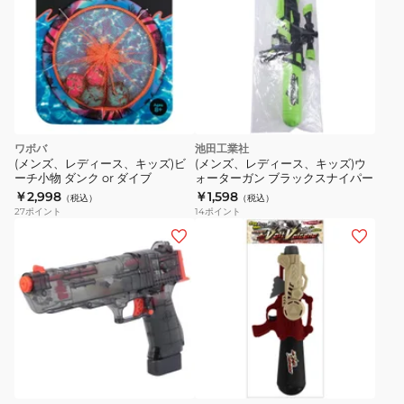
ア
パ
ド
ル
ボ
ー
ル
ワボバ
池田工業社
セ
(メンズ、レディース、キッズ)ビ
(メンズ、レディース、キッズ)ウ
ッ
ーチ小物 ダンク or ダイブ
ォーターガン ブラックスナイパー
￥2,998
￥1,598
ト
（税込）
（税込）
27
ポイント
14
ポイント