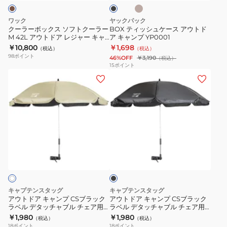
ク
ソ
ス
ャ
フ
ア
ン
ワック
ヤックパック
ト
ウ
クーラーボックス ソフトクーラー
BOX ティッシュケース アウトド
プ
M 42L アウトドア レジャー キャ
ア キャンプ YP0001
ク
ト
調
ンプ
￥10,800
￥1,698
（税込）
（税込）
ー
ド
味
98
ポイント
46%OFF
￥3,190
（税込）
ラ
ア
15
ポイント
料
ア
ア
ー
キ
入
ウ
ウ
M
ャ
れ
ト
ト
42L
ン
ド
ド
ア
プ
ア
ア
ウ
YP0001
キ
キ
ト
ブ
ャ
ャ
ド
ラ
ン
ン
ア
ッ
ク
プ
プ
レ
CS
CS
ジ
キャプテンスタッグ
キャプテンスタッグ
ブ
ブ
ャ
アウトドア キャンプ CSブラック
アウトドア キャンプ CSブラック
ラベル デタッチャブル チェア用
ラベル デタッチャブル チェア用
ラ
ラ
ー
パラソル アイボリー UD-82
パラソル ブラック UD-79
￥1,980
￥1,980
（税込）
（税込）
ッ
ッ
キ
18
ポイント
18
ポイント