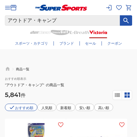
さらに絞り込む
スポーツ・カテゴリ
ブランド
セール
クーポン
商品一覧
おすすめ
順表示
"アウトドア・キャンプ"
の商品一覧
5,841
件
おすすめ順
人気順
新着順
安い順
高い順
(メ
ン