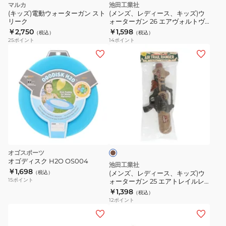
マルカ
池田工業社
(キッズ)電動ウォーターガン スト
(メンズ、レディース、キッズ)ウ
リーク
ォーターガン 26 エアヴォルトヴ
ォルケーノ
￥2,750
￥1,598
（税込）
（税込）
25
ポイント
14
ポイント
(メ
ン
ズ、
レ
デ
ィ
ブ
ー
ラ
ス、
ウ
ン
キ
オゴスポーツ
ッ
オゴディスク H2O OS004
池田工業社
ズ)
￥1,698
（税込）
(メンズ、レディース、キッズ)ウ
15
ポイント
ォーターガン 25 エアトレイルレ
ウ
ンジャー
￥1,398
（税込）
ォ
12
ポイント
ー
ベ
タ
ッ