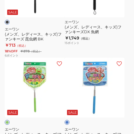
ー
ス、
SALE
キ
エーワン
ッ
(メンズ、レディース、キッズ)フ
エーワン
ァンキーズDX 魚網
ズ)
(メンズ、レディース、キッズ)フ
￥1,749
ァンキーズ 昆虫網 BK
（税込）
フ
15
ポイント
￥713
（税込）
ァ
18%OFF
￥878
（税込）
ン
6
ポイント
(メ
(メ
キ
ン
ン
ー
ズ、
ズ、
ズ
レ
レ
昆
デ
デ
虫
ィ
ィ
網
ブ
ー
ー
BK
ル
ス、
ス、
ー
SALE
SALE
キ
キ
ッ
ッ
エーワン
エーワン
ズ)
ズ)