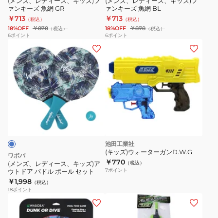
(メンズ、レディース、キッズ)フ
(メンズ、レディース、キッズ)フ
ァンキーズ 魚網 GR
ァンキーズ 魚網 BL
フ
フ
￥713
￥713
（税込）
（税込）
ァ
ァ
18%OFF
￥878
18%OFF
￥878
（税込）
（税込）
ン
ン
6
ポイント
6
ポイント
(メ
キ
キ
ン
ー
ー
ズ、
ズ
ズ
レ
魚
魚
デ
網
網
ィ
GR
BL
ー
ス、
キ
池田工業社
ッ
(キッズ)ウォーターガンD.W.G
ワボバ
ズ)
￥770
(メンズ、レディース、キッズ)ア
（税込）
7
ポイント
ウトドア パドル ボール セット
ア
￥1,998
（税込）
ウ
18
ポイント
ト
ド