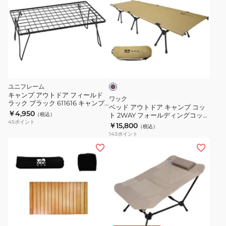
ー
ド
ガ
ア
ン
ウ
25
ト
タ
エ
ド
ン
ア
ア
ト
キ
ユニフレーム
レ
ャ
キャンプ アウトドア フィールド
ワック
イ
ラック ブラック 611616 キャンプ
ン
ベッド アウトドア キャンプ コッ
用品 収納棚
￥4,950
ル
（税込）
ト 2WAY フォールディングコット
プ
45
ポイント
TAN
￥15,800
レ
（税込）
コ
143
ポイント
ン
ッ
ロ
椅
ジ
ト
ー
子
ャ
2WAY
ル
チ
ー
フ
テ
ェ
ォ
ー
ア
ー
ブ
ア
タ
ル
ル
ウ
ン