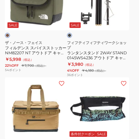
ン
ス
Chill
ス
タ
サ
ブ
ス
ン
イ
ラ
パ
ド
ド
ッ
SALE
SALE
ク
イ
2WAY
テ
ス
STAND
ー
ザ・ノース・フェイス
フィフティフィフティワークショッ
ス
0145WS4236
ブ
フィルデンス スパイスストッカー
プ
NM82207 NT アウトドア キャン
ランタンスタンド 2WAY STAND
ト
ア
ル
プ 調味料入れ
0145WS4236 アウトドア キャン
￥5,998
（税込）
ッ
ウ
BM-
プ
￥3,980
（税込）
22%OFF
￥7,700
（税込）
カ
ト
418
54
ポイント
4%OFF
￥4,180
（税込）
36
ポイント
ー
ド
ク
BOX
NM82207
ア
ー
テ
NT
キ
ラ
ィ
ア
ャ
ー
ッ
ウ
ン
ボ
シ
ト
プ
ッ
ュ
ド
ベ
ブ
ク
ケ
ー
ア
ラ
ジ
ス
ー
ッ
条件付クーポン
SALE
キ
ュ