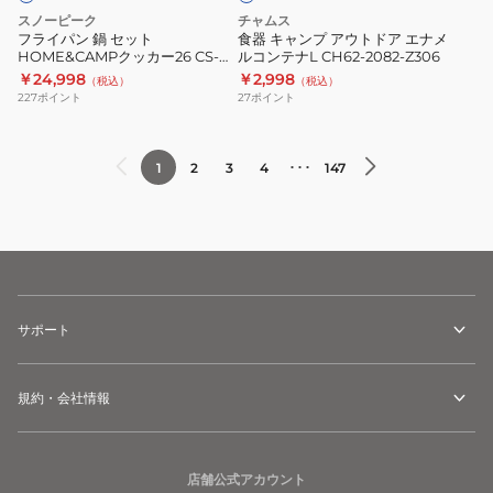
HOME&CAMP
ド
ン
量
スノーピーク
チャムス
ク
ア
プ
コ
フライパン 鍋 セット
食器 キャンプ アウトドア エナメ
HOME&CAMPクッカー26 CS-
ルコンテナL CH62-2082-Z306
ッ
エ
YP0005
ン
026 調理器具 アウトドア キャン
￥24,998
￥2,998
（税込）
（税込）
カ
ナ
BLK
パ
プ
227
ポイント
27
ポイント
ー
メ
ク
26
ル
ト
CS-
コ
･･･
1
2
3
4
147
026
ン
調
テ
理
ナ
器
L
具
CH62-
ア
2082-
サポート
ウ
Z306
ト
規約・会社情報
ド
ア
キ
店舗公式アカウント
ャ