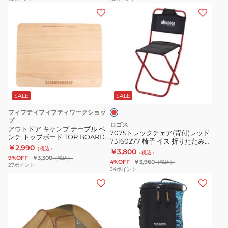
ク
ク
ャ
7075
ラ
ラ
ン
ト
ベ
ベ
プ
レ
ル
ル
ッ
デ
デ
ク
タ
タ
チ
レ
ッ
ッ
ェ
ッ
チ
チ
ア
ド
SALE
SALE
ャ
ャ
(背
フィフティフィフティワークショッ
ブ
ブ
付)
プ
ロゴス
ル
ル
アウトドア キャンプ テーブル ベ
レ
7075トレックチェア(背付)レッド
ンチ トップボード TOP BOARD
チ
チ
73160277 椅子 イス 折りたたみ
ッ
25 0365WS4326
￥2,990
（税込）
アウトドア キャンプ BBQ 釣り 超
￥3,800
ェ
ェ
（税込）
ド
軽量 コンパクト
9%OFF
￥3,300
（税込）
4%OFF
￥3,960
（税込）
ア
ア
27
ポイント
73160277
34
ポイント
用
用
キ
椅
パ
パ
ッ
子
ラ
ラ
チ
イ
ソ
ソ
ン
ス
ル
ル